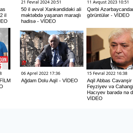
21 Fevral 2024 20:51
11 Avqust 2023 10:51
las
50 il əvvəl Xankəndidəki ali
Qərbi Azərbaycanda
2 il
məktəbdə yaşanan maraqlı
görüntülər - VİDEO
DEO
hadisə - VİDEO
8
06 Aprel 2022 17:36
15 Fevral 2022 16:38
 FİLM
Ağdam Dolu Aqil - VİDEO
Aqil Abbas Cavanşir
EO
Feyziyev və Cahangi
Hacıyev barədə nə d
VİDEO