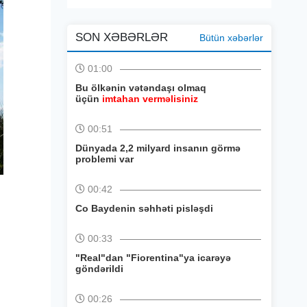
SON XƏBƏRLƏR
Bütün xəbərlər
01:00
Bu ölkənin vətəndaşı olmaq
üçün
imtahan verməlisiniz
00:51
Dünyada 2,2 milyard insanın görmə
problemi var
00:42
Co Baydenin səhhəti pisləşdi
00:33
"Real"dan "Fiorentina"ya icarəyə
göndərildi
00:26