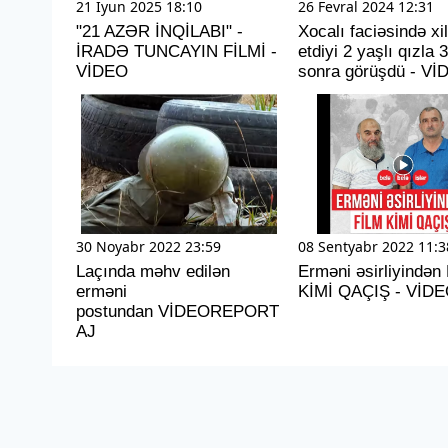
21 Iyun 2025 18:10
26 Fevral 2024 12:31
"21 AZƏR İNQİLABI" -
Xocalı faciəsində xi
İRADƏ TUNCAYIN FİLMİ -
etdiyi 2 yaşlı qızla 3
VİDEO
sonra görüşdü - Vİ
30 Noyabr 2022 23:59
08 Sentyabr 2022 11:3
Laçında məhv edilən
Erməni əsirliyindən
erməni
KİMİ QAÇIŞ - VİD
postundan VİDEOREPORT
AJ