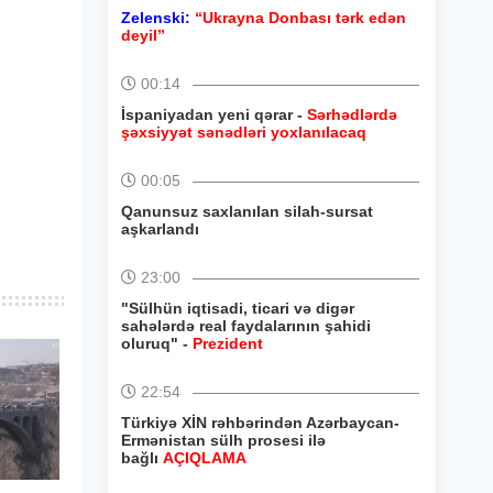
Zelenski:
“Ukrayna Donbası tərk edən
deyil”
00:14
İspaniyadan yeni qərar -
Sərhədlərdə
şəxsiyyət sənədləri yoxlanılacaq
00:05
Qanunsuz saxlanılan silah-sursat
aşkarlandı
23:00
"Sülhün iqtisadi, ticari və digər
sahələrdə real faydalarının şahidi
oluruq" -
Prezident
22:54
Türkiyə XİN rəhbərindən Azərbaycan-
Ermənistan sülh prosesi ilə
bağlı
AÇIQLAMA