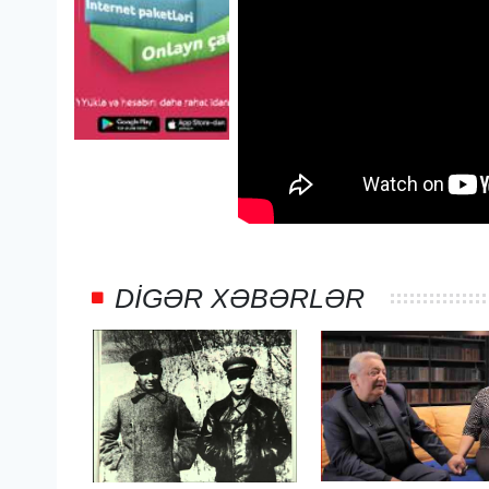
DIGƏR XƏBƏRLƏR