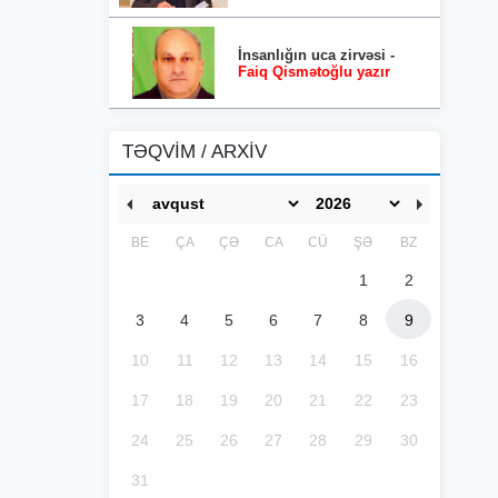
İnsanlığın uca zirvəsi -
Faiq Qismətoğlu yazır
TƏQVİM / ARXİV
BE
ÇA
ÇƏ
CA
CÜ
ŞƏ
BZ
1
2
3
4
5
6
7
8
9
10
11
12
13
14
15
16
17
18
19
20
21
22
23
24
25
26
27
28
29
30
31