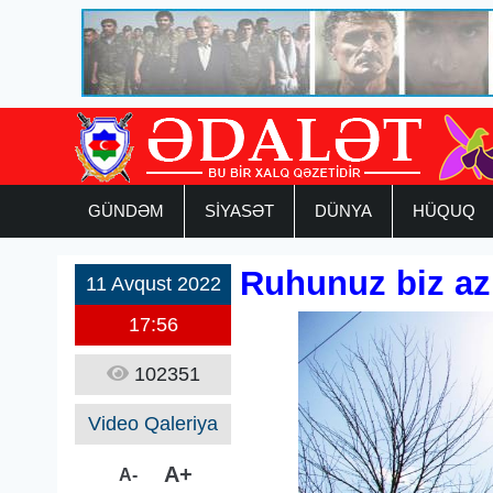
GÜNDƏM
SİYASƏT
DÜNYA
HÜQUQ
Ruhunuz biz az
11 Avqust 2022
17:56
102351
Video Qaleriya
A+
A-