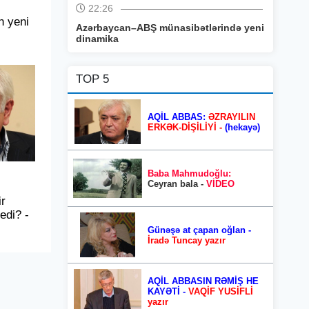
22:26
n yeni
Azərbaycan–ABŞ münasibətlərində yeni
dinamika
TOP 5
AQİL ABBAS:
ƏZRAYILIN
ERKƏK-DİŞİLİYİ -
(hekayə)
Baba Mahmudoğlu:
Ceyran bala -
VİDEO
r
edi? -
Günəşə at çapan oğlan -
İradə Tuncay yazır
AQİL ABBASIN RƏMİŞ HE
KAYƏTİ -
VAQİF YUSİFLİ
yazır