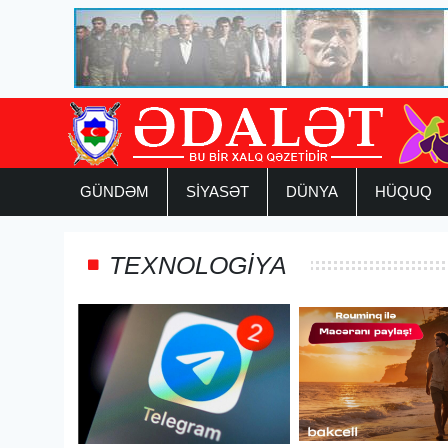
GÜNDƏM
SİYASƏT
DÜNYA
HÜQUQ
TEXNOLOGİYA