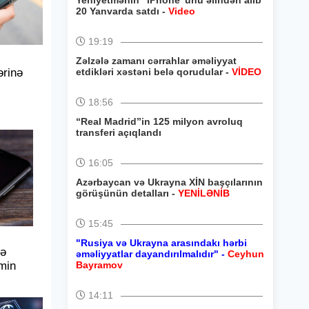
Yeniyetmənin “iPhone”unu əlindən alıb
20 Yanvarda satdı -
Video
19:19
Zəlzələ zamanı cərrahlar əməliyyat
ərinə
etdikləri xəstəni belə qorudular -
VİDEO
18:56
“Real Madrid”in 125 milyon avroluq
transferi açıqlandı
16:05
Azərbaycan və Ukrayna XİN başçılarının
görüşünün detalları -
YENİLƏNİB
15:45
"Rusiya və Ukrayna arasındakı hərbi
də
əməliyyatlar dayandırılmalıdır" -
Ceyhun
min
Bayramov
14:11