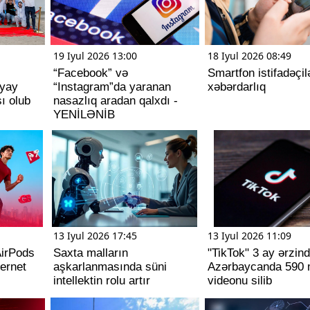
19 Iyul 2026 13:00
18 Iyul 2026 08:49
“Facebook” və
Smartfon istifadəçil
 yay
“Instagram”da yaranan
xəbərdarlıq
şı olub
nasazlıq aradan qalxdı -
YENİLƏNİB
13 Iyul 2026 17:45
13 Iyul 2026 11:09
AirPods
Saxta malların
"TikTok" 3 ay ərzin
ernet
aşkarlanmasında süni
Azərbaycanda 590 
intellektin rolu artır
videonu silib