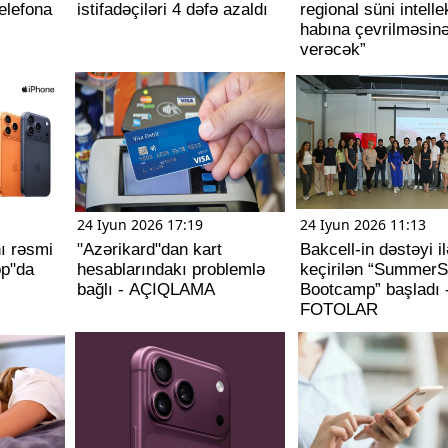
telefona
istifadəçiləri 4 dəfə azaldı
regional süni intelle
habına çevrilməsin
verəcək”
24 Iyun 2026 17:19
24 Iyun 2026 11:13
ı rəsmi
"Azərikard"dan kart
Bakcell-in dəstəyi il
op"da
hesablarındakı problemlə
keçirilən “SummerS
bağlı - AÇIQLAMA
Bootcamp” başladı 
FOTOLAR