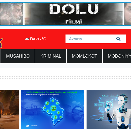
Bakı -°C
MÜSAHİBƏ
KRİMİNAL
MƏMLƏKƏT
MƏDƏNİY