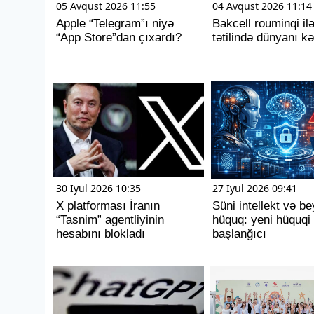
05 Avqust 2026 11:55
04 Avqust 2026 11:14
Apple “Telegram”ı niyə
Bakcell rouminqi il
“App Store”dan çıxardı?
tətilində dünyanı kə
30 Iyul 2026 10:35
27 Iyul 2026 09:41
X platforması İranın
Süni intellekt və b
“Tasnim” agentliyinin
hüquq: yeni hüquqi
hesabını blokladı
başlanğıcı