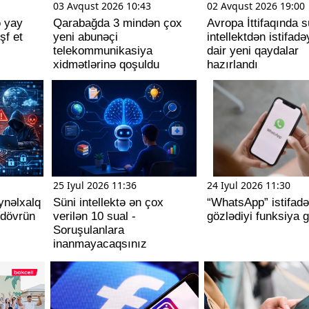
03 Avqust 2026 10:43
02 Avqust 2026 19:00
ə yay
Qarabağda 3 mindən çox
Avropa İttifaqında s
şf et
yeni abunəçi
intellektdən istifadə
telekommunikasiya
dair yeni qaydalar
xidmətlərinə qoşuldu
hazırlandı
25 Iyul 2026 11:36
24 Iyul 2026 11:30
eynəlxalq
Süni intellektə ən çox
“WhatsApp” istifadəç
 dövrün
verilən 10 sual -
gözlədiyi funksiya g
Soruşulanlara
inanmayacaqsınız