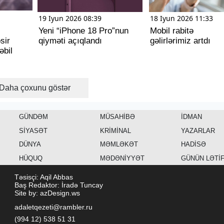
19 Iyun 2026 08:39
18 Iyun 2026 11:33
Yeni “iPhone 18 Pro”nun
Mobil rabitə
sir
qiyməti açıqlandı
gəlirlərimiz artdı
əbil
Daha çoxunu göstər
GÜNDƏM
MÜSAHİBƏ
İDMAN
SİYASƏT
KRİMİNAL
YAZARLAR
DÜNYA
MƏMLƏKƏT
HADİSƏ
HÜQUQ
MƏDƏNİYYƏT
GÜNÜN LƏTİ
Təsisçi: Aqil Abbas
Baş Redaktor: İradə Tuncay
Site by: azDesign.ws
adaletqezeti@rambler.ru
(994 12) 538 51 31