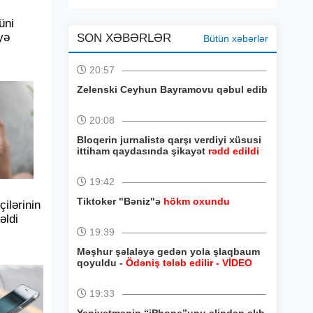
üni
yə
SON XƏBƏRLƏR
Bütün xəbərlər
20:57
Zelenski Ceyhun Bayramovu qəbul edib
20:08
Bloqerin jurnalistə qarşı verdiyi xüsusi
ittiham qaydasında şikayət
rədd edildi
19:42
Tiktoker "Bəniz"ə
hökm oxundu
ilərinin
əldi
19:39
Məşhur şəlaləyə gedən yola şlaqbaum
qoyuldu -
Ödəniş tələb edilir - VİDEO
19:33