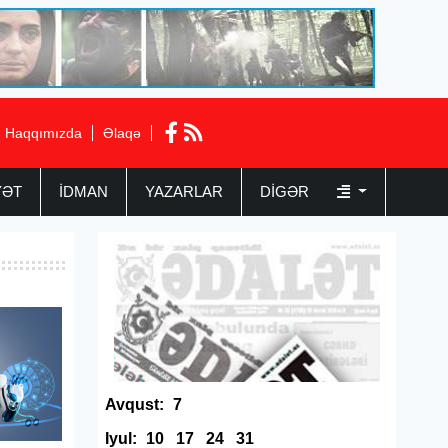
Haqqımızda
Əlaqə
YƏT
İDMAN
YAZARLAR
DIGƏR
Avqust:
7
Iyul:
10
17
24
31