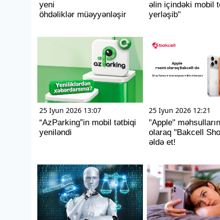
yeni
əlin içindəki mobil 
öhdəliklər müəyyənləşir
yerləşib"
25 Iyun 2026 13:07
25 Iyun 2026 12:21
“AzParking”in mobil tətbiqi
"Apple" məhsulların
yeniləndi
olaraq "Bakcell Sh
əldə et!