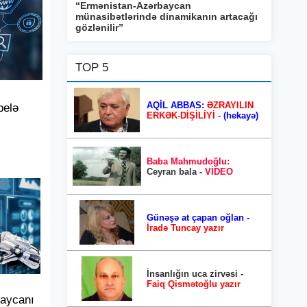
“Ermənistan-Azərbaycan
münasibətlərində dinamikanın artacağı
gözlənilir”
TOP 5
AQİL ABBAS:
ƏZRAYILIN
belə
ERKƏK-DİŞİLİYİ -
(hekayə)
Baba Mahmudoğlu:
Ceyran bala -
VİDEO
Günəşə at çapan oğlan -
İradə Tuncay yazır
İnsanlığın uca zirvəsi -
Faiq Qismətoğlu yazır
baycanı