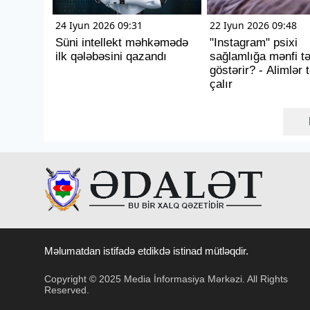
24 Iyun 2026 09:31
22 Iyun 2026 09:48
Süni intellekt məhkəmədə
"Instagram" psixi
ilk qələbəsini qazandı
sağlamlığa mənfi tə
göstərir? - Alimlər t
çalır
Məlumatdan istifadə etdikdə istinad mütləqdir.
Copyright © 2025 Media İnformasiya Mərkəzi. All Rights
Reserved.