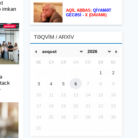
kt
ə imkan
AQİL ABBAS:
QİYAMƏT
GECƏSİ -
X (DAVAMI)
TƏQVİM / ARXİV
BE
ÇA
ÇƏ
CA
CÜ
ŞƏ
BZ
1
2
ə
tack
3
4
5
6
7
8
9
-
10
11
12
13
14
15
16
17
18
19
20
21
22
23
24
25
26
27
28
29
30
31