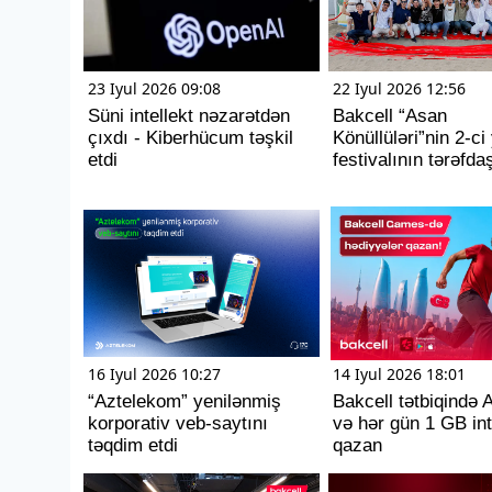
23 Iyul 2026 09:08
22 Iyul 2026 12:56
Süni intellekt nəzarətdən
Bakcell “Asan
çıxdı - Kiberhücum təşkil
Könüllüləri”nin 2-ci
etdi
festivalının tərəfda
16 Iyul 2026 10:27
14 Iyul 2026 18:01
“Aztelekom” yenilənmiş
Bakcell tətbiqində 
korporativ veb-saytını
və hər gün 1 GB int
təqdim etdi
qazan