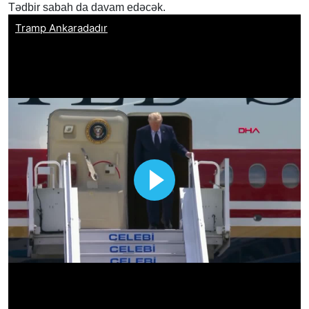
Tədbir sabah da davam edəcək.