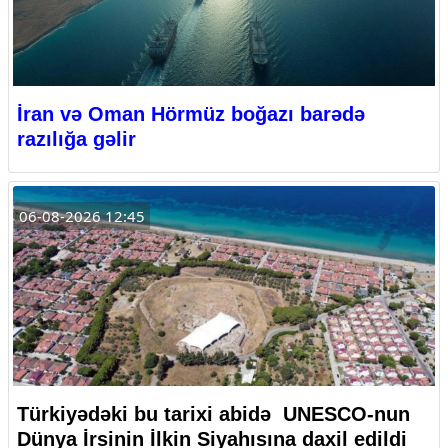
İran və Oman Hörmüz boğazı barədə
razılığa gəlir
06-08-2026 12:45
Türkiyədəki bu tarixi abidə UNESCO-nun
Dünya İrsinin İlkin Siyahısına daxil edildi