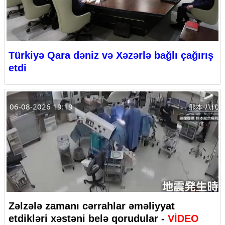
Türkiyə Qara dəniz və Xəzərlə bağlı çağırış
etdi
06-08-2026 19:19
Zəlzələ zamanı cərrahlar əməliyyat
etdikləri xəstəni belə qorudular -
VİDEO