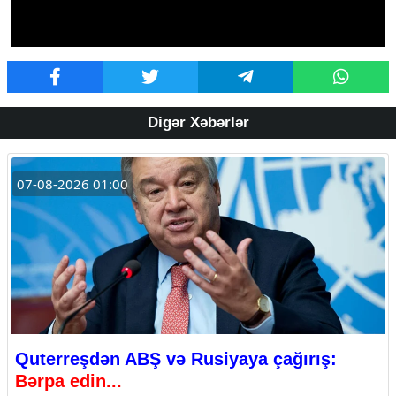
Digər Xəbərlər
07-08-2026 01:00
Quterreşdən ABŞ və Rusiyaya çağırış:
Bərpa edin...