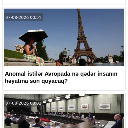
07-08-2026 00:51
Anomal istilər Avropada nə qədər insanın
həyatına son qoyacaq?
07-08-2026 00:02