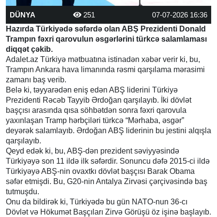
DÜNYA
251
07-07-2026 16:36
Hazırda Türkiyədə səfərdə olan ABŞ Prezidenti Donald
Trampın fəxri qarovulun əsgərlərini türkcə salamlaması
diqqət çəkib.
Adalet.az Türkiyə mətbuatına istinadən xəbər verir ki, bu,
Trampın Ankara hava limanında rəsmi qarşılama mərasimi
zamanı baş verib.
Belə ki, təyyarədən eniş edən ABŞ liderini Türkiyə
Prezidenti Rəcəb Tayyib Ərdoğan qarşılayıb. İki dövlət
başçısı arasında qısa söhbətdən sonra fəxri qarovula
yaxınlaşan Tramp hərbçiləri türkcə “Mərhaba, əsgər”
deyərək salamlayıb. Ərdoğan ABŞ liderinin bu jestini alqışla
qarşılayıb.
Qeyd edək ki, bu, ABŞ-dən prezident səviyyəsində
Türkiyəyə son 11 ildə ilk səfərdir. Sonuncu dəfə 2015-ci ildə
Türkiyəyə ABŞ-nin ovaxtkı dövlət başçısı Barak Obama
səfər etmişdi. Bu, G20-nin Antalya Zirvəsi çərçivəsində baş
tutmuşdu.
Onu da bildirək ki, Türkiyədə bu gün NATO-nun 36-cı
Dövlət və Hökumət Başçıları Zirvə Görüşü öz işinə başlayıb.