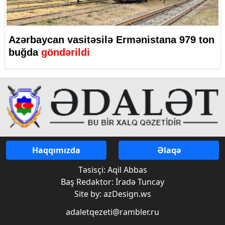
Azərbaycan vasitəsilə Ermənistana 979 ton
buğda
göndərildi
Haqqımızda
Əlaqə
Təsisçi: Aqil Abbas
Baş Redaktor: İradə Tuncay
Site by: azDesign.ws
adaletqezeti@rambler.ru