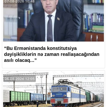
07-08-2026 10:48
“Bu Ermənistanda konstitutsiya
dəyişikliklərin nə zaman reallaşacağından
asılı olacaq...”
06-08-2026 12:05