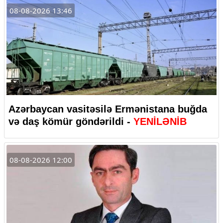
08-08-2026 13:46
Azərbaycan vasitəsilə Ermənistana buğda
və daş kömür göndərildi -
YENİLƏNİB
08-08-2026 12:00