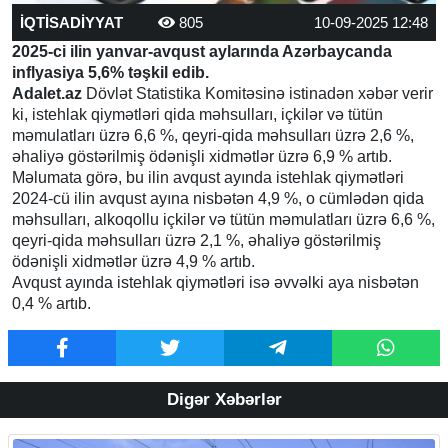
İQTİSADİYYAT
805
10-09-2025 12:48
2025-ci ilin yanvar-avqust aylarında Azərbaycanda
inflyasiya 5,6% təşkil edib.
Adalet.az
Dövlət Statistika Komitəsinə istinadən xəbər verir
ki, istehlak qiymətləri qida məhsulları, içkilər və tütün
məmulatları üzrə 6,6 %, qeyri-qida məhsulları üzrə 2,6 %,
əhaliyə göstərilmiş ödənişli xidmətlər üzrə 6,9 % artıb.
Məlumata görə, bu ilin avqust ayında istehlak qiymətləri
2024-cü ilin avqust ayına nisbətən 4,9 %, o cümlədən qida
məhsulları, alkoqollu içkilər və tütün məmulatları üzrə 6,6 %,
qeyri-qida məhsulları üzrə 2,1 %, əhaliyə göstərilmiş
ödənişli xidmətlər üzrə 4,9 % artıb.
Avqust ayında istehlak qiymətləri isə əvvəlki aya nisbətən
0,4 % artıb.
Digər Xəbərlər