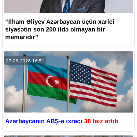
“İlham Əliyev Azərbaycan üçün xarici
siyasətin son 200 ildə olmayan bir
memarıdır”
07-08-2026 16:51
Azərbaycanın ABŞ-a ixracı
38 faiz artıb