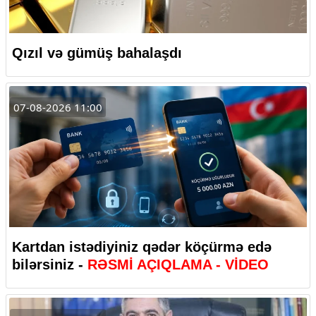
Qızıl və gümüş bahalaşdı
07-08-2026 11:00
Kartdan istədiyiniz qədər köçürmə edə
bilərsiniz -
RƏSMİ AÇIQLAMA - VİDEO