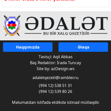
Haqqımızda
Əlaqə
Təsisçi: Aqil Abbas
Baş Redaktor: İradə Tuncay
Site by: azDesign.ws
adaletqezeti@rambler.ru
(994 12) 538 51 31
(994 12) 539 80 26
Məlumatdan istifadə etdikdə istinad mütləqdir.