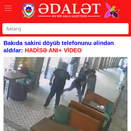
Bakıda sakini döyüb telefonunu əlindən
aldılar:
HADİSƏ ANI+ VİDEO