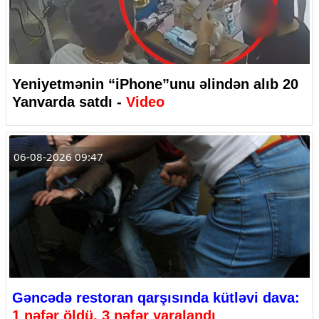
Yeniyetmənin “iPhone”unu əlindən alıb 20
Yanvarda satdı -
Video
06-08-2026 09:47
Gəncədə restoran qarşısında kütləvi dava:
1 nəfər öldü, 3 nəfər yaralandı