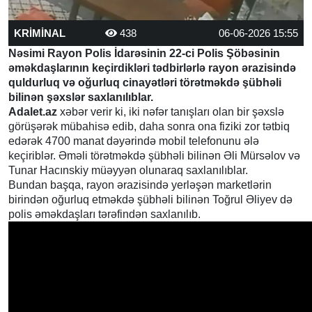
KRİMİNAL
438
06-06-2026 15:55
Nəsimi Rayon Polis İdarəsinin 22-ci Polis Şöbəsinin
əməkdaşlarının keçirdikləri tədbirlərlə rayon ərazisində
quldurluq və oğurluq cinayətləri törətməkdə şübhəli
bilinən şəxslər saxlanılıblar.
Adalet.az
xəbər verir ki, iki nəfər tanışları olan bir şəxslə
görüşərək mübahisə edib, daha sonra ona fiziki zor tətbiq
edərək 4700 manat dəyərində mobil telefonunu ələ
keçiriblər. Əməli törətməkdə şübhəli bilinən Əli Mürsəlov və
Tunar Hacınskiy müəyyən olunaraq saxlanılıblar.
Bundan başqa, rayon ərazisində yerləşən marketlərin
birindən oğurluq etməkdə şübhəli bilinən Toğrul Əliyev də
polis əməkdaşları tərəfindən saxlanılıb.