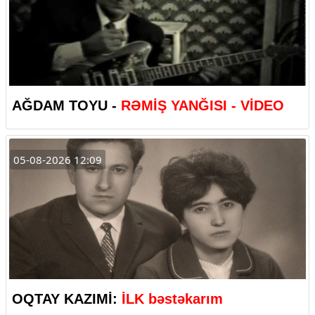
AĞDAM TOYU -
RƏMİŞ YANĞISI - VİDEO
05-08-2026 12:09
OQTAY KAZIMİ:
İLK bəstəkarım