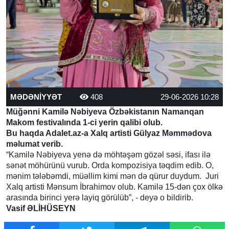
MƏDƏNİYYƏT
408
29-06-2026 10:28
Müğənni Kamilə Nəbiyeva Özbəkistanın Namanqan
Makom festivalında 1-ci yerin qalibi olub.
Bu haqda Adalet.az-a Xalq artisti Gülyaz Məmmədova
məlumat verib.
“Kamilə Nəbiyeva yenə də möhtəşəm gözəl səsi, ifası ilə
sənət möhürünü vurub. Orda kompozisiya təqdim edib. O,
mənim tələbəmdi, müəllim kimi mən də qürur duydum. Juri
Xalq artisti Mənsum İbrahimov olub. Kamilə 15-dən çox ölkə
arasında birinci yerə layiq görülüb”, - deyə o bildirib.
Vasif ƏLİHÜSEYN