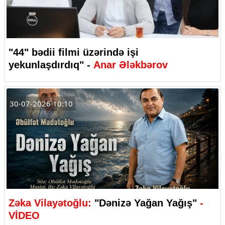
"44" bədii filmi üzərində işi
yekunlaşdırdıq" -
Anar Ələkbərov
30-07-2026 10:10
Zəka Vilayətoğlu:
"Dənizə Yağan Yağış"
-
VİDEO