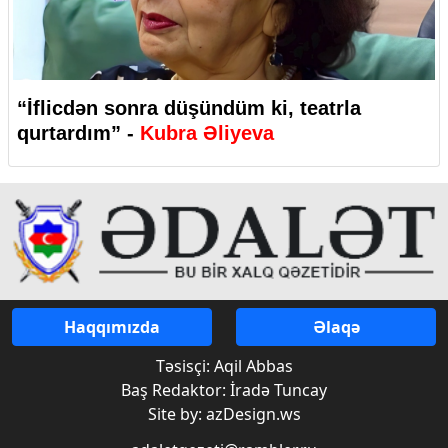
“İflicdən sonra düşündüm ki, teatrla
qurtardım” -
Kubra Əliyeva
Haqqımızda
Əlaqə
Təsisçi: Aqil Abbas
Baş Redaktor: İradə Tuncay
Site by: azDesign.ws