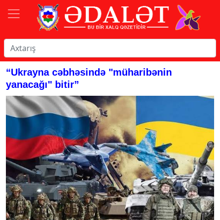
“Ukrayna cəbhəsində "müharibənin
yanacağı" bitir”