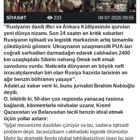
SİYASƏT
233
08-07-2026 09:55
“Rusiyanın daxili iflici və Ankara Külliyəsində qurulan
yeni dünya nizamı. Son 24 saatın ən kritik xəbərləri
Rusiyanın iqtisadi və logistik mərkəzinin artıq tamamilə
çökdüyünü göstərir. Ukraynanın uzaqmənzilli PUA-ları
coğrafi sərhədləri darmadağın edərək cəbhədən 2400
km uzaqlıqdakı Sibirin nəhəng Omsk neft emalı
zavodunu vurdu. Nəticədə dünyanın ən böyük neft
ixracatçılarından biri olan Rusiya hazırda tarixinin ən
ağır benzin böhranını yaşayır”.
Adalet.az xəbər verir ki, bunu jurnalist İbrahim Nəbioğlu
deyib.
O, bildirib ki, 50-dən çox regionda yanacaq rasiona
bağlanıb, kilometrlərlə növbələr uzanır, Kreml
Qazaxıstan və Belarusdan təcili benzin idxal etmək
üçün yollar axtarır:
“İşğal mexanizmi daxildən çürüyür və bu, sadəcə iqtisadi
problem deyil, təcavüzkarın cəbhədəki logistik ölümüdür.
Məhz bu dramatik fonda qlobal təhlükəsizliyin ürəyi bu gün