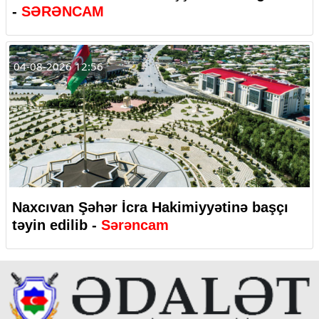
-
SƏRƏNCAM
04-08-2026 12:56
Naxcıvan Şəhər İcra Hakimiyyətinə başçı
təyin edilib -
Sərəncam