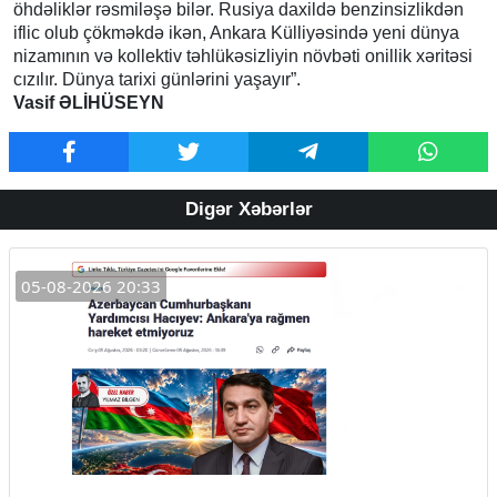
öhdəliklər rəsmiləşə bilər. Rusiya daxildə benzinsizlikdən
iflic olub çökməkdə ikən, Ankara Külliyəsində yeni dünya
nizamının və kollektiv təhlükəsizliyin növbəti onillik xəritəsi
cızılır. Dünya tarixi günlərini yaşayır”.
Vasif ƏLİHÜSEYN
Digər Xəbərlər
05-08-2026 20:33