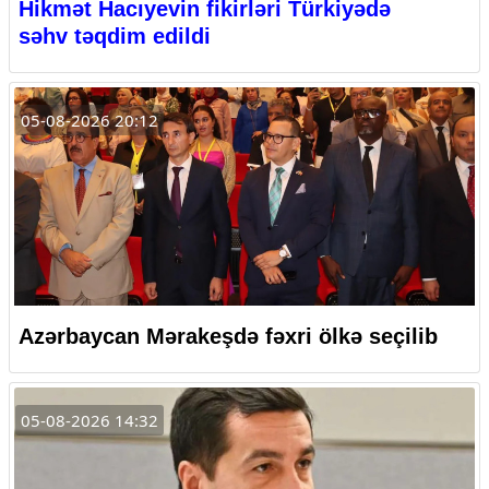
Hikmət Hacıyevin fikirləri Türkiyədə
səhv təqdim edildi
05-08-2026 20:12
Azərbaycan Mərakeşdə fəxri ölkə seçilib
05-08-2026 14:32