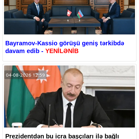
Bayramov-Kassio görüşü geniş tərkibdə
davam edib -
YENİLƏNİB
04-08-2026 12:59
Prezidentdən bu icra başçıları ilə bağlı