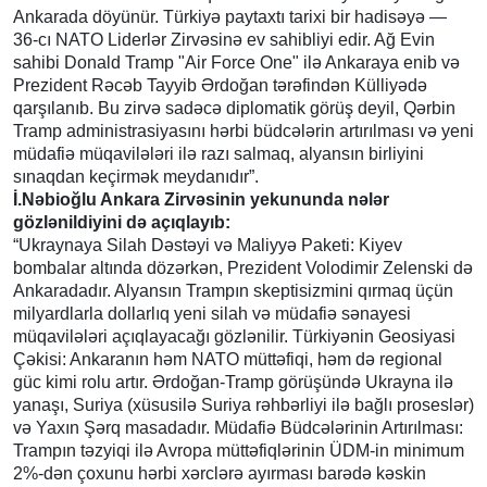
Ankarada döyünür. Türkiyə paytaxtı tarixi bir hadisəyə —
36-cı NATO Liderlər Zirvəsinə ev sahibliyi edir. Ağ Evin
sahibi Donald Tramp "Air Force One" ilə Ankaraya enib və
Prezident Rəcəb Tayyib Ərdoğan tərəfindən Külliyədə
qarşılanıb. Bu zirvə sadəcə diplomatik görüş deyil, Qərbin
Tramp administrasiyasını hərbi büdcələrin artırılması və yeni
müdafiə müqavilələri ilə razı salmaq, alyansın birliyini
sınaqdan keçirmək meydanıdır”.
İ.Nəbioğlu Ankara Zirvəsinin yekununda nələr
gözlənildiyini də açıqlayıb:
“Ukraynaya Silah Dəstəyi və Maliyyə Paketi: Kiyev
bombalar altında dözərkən, Prezident Volodimir Zelenski də
Ankaradadır. Alyansın Trampın skeptisizmini qırmaq üçün
milyardlarla dollarlıq yeni silah və müdafiə sənayesi
müqavilələri açıqlayacağı gözlənilir. Türkiyənin Geosiyasi
Çəkisi: Ankaranın həm NATO müttəfiqi, həm də regional
güc kimi rolu artır. Ərdoğan-Tramp görüşündə Ukrayna ilə
yanaşı, Suriya (xüsusilə Suriya rəhbərliyi ilə bağlı proseslər)
və Yaxın Şərq masadadır. Müdafiə Büdcələrinin Artırılması:
Trampın təzyiqi ilə Avropa müttəfiqlərinin ÜDM-in minimum
2%-dən çoxunu hərbi xərclərə ayırması barədə kəskin