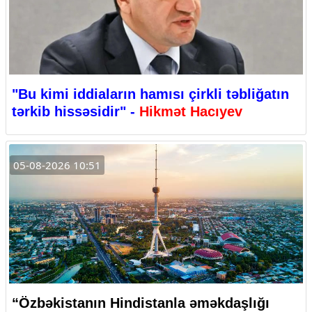
"Bu kimi iddiaların hamısı çirkli təbliğatın
tərkib hissəsidir" -
Hikmət Hacıyev
05-08-2026 10:51
“Özbəkistanın Hindistanla əməkdaşlığı