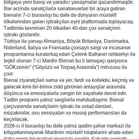
bölgəyə yeni baxış və yaradıcı yanaşmalar qazandırmaqdır.
İllər ərzində sənətçilərlə sənətsevərləri bir araya gətirən
bienalın 7-ci buraxılışı bu dəfə də dünyanın müxtəlif
ölkələrindən gələn iştirakçıları eyni platformada toplayacaq.
Tədbirdə təxminən 20 ölkədən 40-dan çox sənətçinin
iştirakı gözlənilir.
Türkiyə ilə yanaşı Almaniya, Böyük Britaniya, Danimarka,
Niderland, İtaliya və Fransada çoxsaylı sərgi və incəsənət
proqramlarına kuratorluq edən Çelenk Bafranın rəhbərliyi ilə
təşkil olunan 7-ci Mardin Bienalı bu il tamaşaçı qarşısına
“GÖKzemin” (“Göyüzü və Torpaq Arasında”) mövzusu ilə
çıxır.
Bienal ziyarətçiləri səma və yer, fərdi və kollektiv, keçmiş və
gələcək kimi bir-birinə zidd görünən anlayışlar arasında
düşüncə və emosiyalarla zəngin bir səyahətə dəvət edir.
Tədbir proqramı yalnız sərgilərlə məhdudlaşmır. Bienal
çərçivəsində sənətçilərin iştirakı ilə ustad dərsləri,
müzakirələr, oxu sessiyaları və musiqi performansları da
keçiriləcək.
2026-cı il buraxılışı bu dəfə yalnız qədim şəhər mərkəzi ilə
kifayətlənməyərək Mardinin müxtəlif nöqtələrini əhatə edən
daha geniş bir mədəni marşruta çevrilir. Şəhərin çoxqatlı