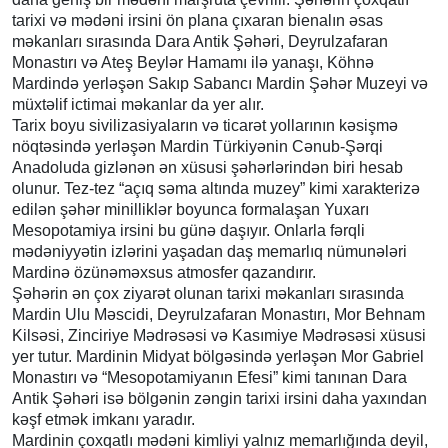
tarixi və mədəni irsini ön plana çıxaran bienalın əsas
məkanları sırasında Dara Antik Şəhəri, Deyrulzafaran
Monastırı və Ateş Beylər Hamamı ilə yanaşı, Köhnə
Mardində yerləşən Sakıp Sabancı Mardin Şəhər Muzeyi və
müxtəlif ictimai məkanlar da yer alır.
Tarix boyu sivilizasiyaların və ticarət yollarının kəsişmə
nöqtəsində yerləşən Mardin Türkiyənin Cənub-Şərqi
Anadoluda gizlənən ən xüsusi şəhərlərindən biri hesab
olunur. Tez-tez “açıq səma altında muzey” kimi xarakterizə
edilən şəhər minilliklər boyunca formalaşan Yuxarı
Mesopotamiya irsini bu günə daşıyır. Onlarla fərqli
mədəniyyətin izlərini yaşadan daş memarlıq nümunələri
Mardinə özünəməxsus atmosfer qazandırır.
Şəhərin ən çox ziyarət olunan tarixi məkanları sırasında
Mardin Ulu Məscidi, Deyrulzafaran Monastırı, Mor Behnam
Kilsəsi, Zinciriye Mədrəsəsi və Kasımiye Mədrəsəsi xüsusi
yer tutur. Mardinin Midyat bölgəsində yerləşən Mor Gabriel
Monastırı və “Mesopotamiyanın Efesi” kimi tanınan Dara
Antik Şəhəri isə bölgənin zəngin tarixi irsini daha yaxından
kəşf etmək imkanı yaradır.
Mardinin çoxqatlı mədəni kimliyi yalnız memarlığında deyil,