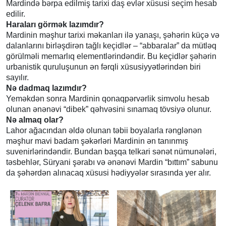
Mardində bərpa edilmiş tarixi daş evlər xüsusi seçim hesab
edilir.
Haraları görmək lazımdır?
Mardinin məşhur tarixi məkanları ilə yanaşı, şəhərin küçə və
dalanlarını birləşdirən tağlı keçidlər – “abbaralar” da mütləq
görülməli memarlıq elementlərindəndir. Bu keçidlər şəhərin
urbanistik quruluşunun ən fərqli xüsusiyyətlərindən biri
sayılır.
Nə dadmaq lazımdır?
Yeməkdən sonra Mardinin qonaqpərvərlik simvolu hesab
olunan ənənəvi “dibek” qəhvəsini sınamaq tövsiyə olunur.
Nə almaq olar?
Lahor ağacından əldə olunan təbii boyalarla rənglənən
məşhur mavi badam şəkərləri Mardinin ən tanınmış
suvenirlərindəndir. Bundan başqa telkari sənət nümunələri,
təsbehlər, Süryani şərabı və ənənəvi Mardin “bıttım” sabunu
da şəhərdən alınacaq xüsusi hədiyyələr sırasında yer alır.