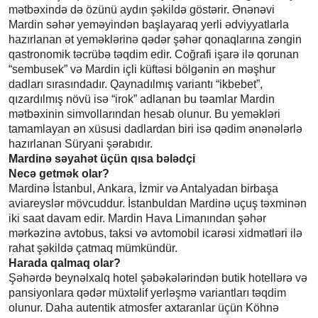
mətbəxində də özünü aydın şəkildə göstərir. Ənənəvi
Mardin səhər yeməyindən başlayaraq yerli ədviyyatlarla
hazırlanan ət yeməklərinə qədər şəhər qonaqlarına zəngin
qastronomik təcrübə təqdim edir. Coğrafi işarə ilə qorunan
“sembusek” və Mardin içli küftəsi bölgənin ən məşhur
dadları sırasındadır. Qaynadılmış variantı “ikbebet”,
qızardılmış növü isə “irok” adlanan bu təamlar Mardin
mətbəxinin simvollarından hesab olunur. Bu yeməkləri
tamamlayan ən xüsusi dadlardan biri isə qədim ənənələrlə
hazırlanan Süryani şərabıdır.
Mardinə səyahət üçün qısa bələdçi
Necə getmək olar?
Mardinə İstanbul, Ankara, İzmir və Antalyadan birbaşa
aviareyslər mövcuddur. İstanbuldan Mardinə uçuş təxminən
iki saat davam edir. Mardin Hava Limanından şəhər
mərkəzinə avtobus, taksi və avtomobil icarəsi xidmətləri ilə
rahat şəkildə çatmaq mümkündür.
Harada qalmaq olar?
Şəhərdə beynəlxalq hotel şəbəkələrindən butik hotellərə və
pansiyonlara qədər müxtəlif yerləşmə variantları təqdim
olunur. Daha autentik atmosfer axtaranlar üçün Köhnə