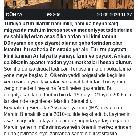
DÜNYA
306
20-05-2026 11:27
Türkiyə uzun illərdir həm milli, həm də beynəlxalq
miqyasda mühüm incəsənət və mədəniyyət tədbirlərinə
ev sahibliyi edən əsas ölkələrdən biri kimi tanınır.
Dünyanın ən çox ziyarət olunan şəhərlərindən olan
İstanbul bu sahədə ön sırada yer alır. Turizm paytaxtı
kimi tanınan Antalya ilə yanaşı, İzmir və paytaxt Ankara
da ölkənin aparıcı mədəniyyət mərkəzləri hesab olunur.
Son illərdə isə diqqət tədricən Türkiyənin fərqli bölgələrinə
yönəlməyə başlayıb. Ölkənin yeddi bölgəsində keçirilən
yeni mədəniyyət layihələri və sənət tədbirləri Türkiyənin
zəngin mədəni həyatına fərqli nəfəs qazandırır. Bu
diqqətçəkən tədbirlərdən biri də 15 may – 21 iyun 2026-cı il
tarixlərində keçiriləcək Mardin Bienalıdır.
Beynəlxalq Bienallar Assosiasiyasının (IBA) üzvü olan
Mardin Bienalı ilk dəfə 2010-cu ildə təşkil edilib. Layihənin
əsas məqsədi Türkiyənin cənub-şərqində yerləşən qədim
Mardin şəhərini müasir incəsənətin önəmli mərkəzlərindən
birinə çevirmək, eyni zamanda sənətin dili vasitəsilə