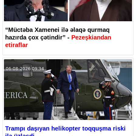
“Müctəba Xamenei ilə əlaqə qurmaq
hazırda çox çətindir” -
Pezeşkiandan
etiraflar
06-08-2026 09:34
Trampı daşıyan helikopter toqquşma riski
ilə üzləşdi