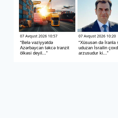
07 Avqust 2026 10:57
07 Avqust 2026 10:20
“Belə vəziyyətdə
“Xüsusən də İranla 
Azərbaycan təkcə tranzit
uduzan İsrailin çox
ölkəsi deyil...”
arzusudur ki...”