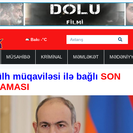
Bakı -°C
MÜSAHİBƏ
KRİMİNAL
MƏMLƏKƏT
MƏDƏNİY
h müqaviləsi ilə bağlı
SON
LAMASI