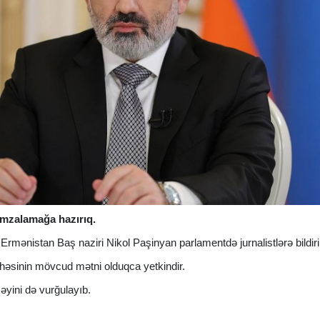
 imzalamağa hazırıq.
 Ermənistan Baş naziri Nikol Paşinyan parlamentdə jurnalistlərə bildiri
ihəsinin mövcud mətni olduqca yetkindir.
əyini də vurğulayıb.