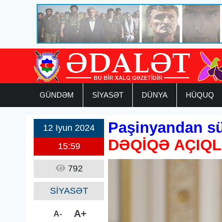
GÜNDƏM
SİYASƏT
DÜNYA
HÜQUQ
Paşinyandan sül
12 Iyun 2024
DƏQİQƏ AÇIQ
15:59
792
SİYASƏT
A+
A-