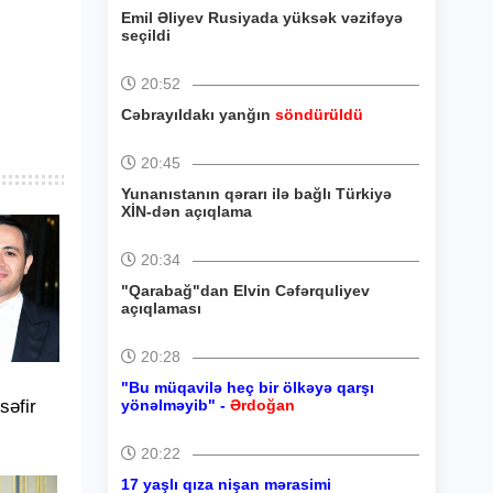
Emil Əliyev Rusiyada yüksək vəzifəyə
seçildi
20:52
Cəbrayıldakı yanğın
söndürüldü
20:45
Yunanıstanın qərarı ilə bağlı Türkiyə
XİN-dən açıqlama
20:34
"Qarabağ"dan Elvin Cəfərquliyev
açıqlaması
20:28
"Bu müqavilə heç bir ölkəyə qarşı
əfir
yönəlməyib" -
Ərdoğan
20:22
17 yaşlı qıza nişan mərasimi