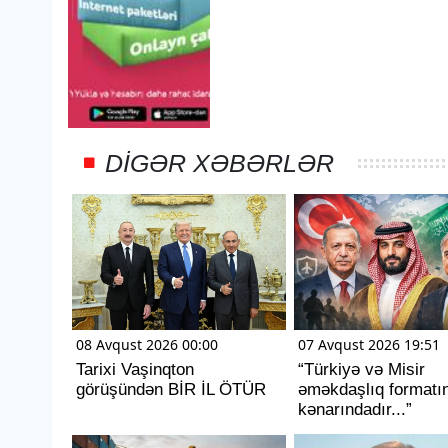
DIGƏR XƏBƏRLƏR
08 Avqust 2026 00:00
07 Avqust 2026 19:51
Tarixi Vaşinqton
“Türkiyə və Misir
görüşündən BİR İL ÖTÜR
əməkdaşlıq formatı
kənarındadır...”