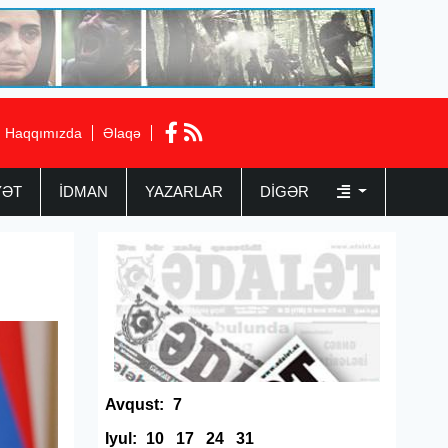
Haqqımızda
Əlaqə
YƏT
İDMAN
YAZARLAR
DIGƏR
Avqust:
7
Iyul:
10
17
24
31