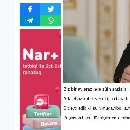
Biz bir ay ərazində sülh sazişini
Adalet.az
xəbər verir ki, bu barədə
O qeyd edib ki, sülh müqaviləsi lay
Paşinyan buna düzəlişlər edilə biləc