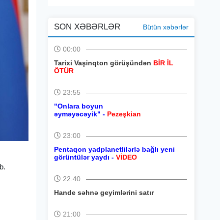
SON XƏBƏRLƏR
Bütün xəbərlər
00:00
Tarixi Vaşinqton görüşündən
BİR İL
ÖTÜR
23:55
"Onlara boyun
əyməyəcəyik" -
Pezeşkian
23:00
Pentaqon yadplanetlilərlə bağlı yeni
görüntülər yaydı -
VİDEO
b.
22:40
Hande səhnə geyimlərini satır
21:00