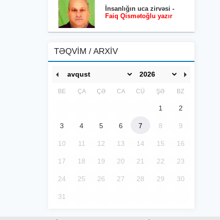
İnsanlığın uca zirvəsi -
Faiq Qismətoğlu yazır
TƏQVİM / ARXİV
BE
ÇA
ÇƏ
CA
CÜ
ŞƏ
BZ
1
2
3
4
5
6
7
8
9
10
11
12
13
14
15
16
17
18
19
20
21
22
23
24
25
26
27
28
29
30
31