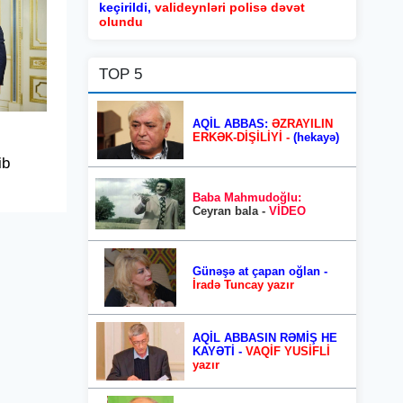
keçirildi,
valideynləri polisə dəvət
olundu
TOP 5
AQİL ABBAS:
ƏZRAYILIN
ERKƏK-DİŞİLİYİ -
(hekayə)
ib
Baba Mahmudoğlu:
Ceyran bala -
VİDEO
Günəşə at çapan oğlan -
İradə Tuncay yazır
AQİL ABBASIN RƏMİŞ HE
KAYƏTİ -
VAQİF YUSİFLİ
yazır