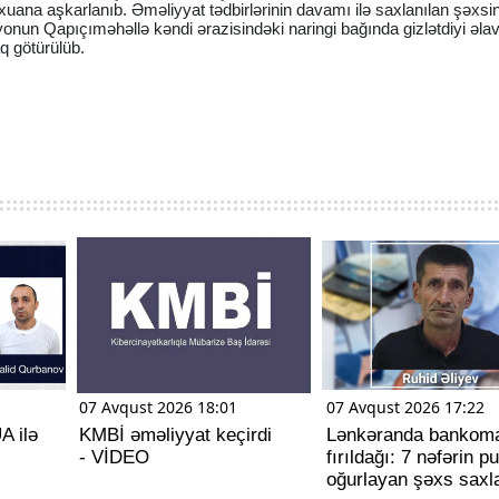
xuana aşkarlanıb. Əməliyyat tədbirlərinin davamı ilə saxlanılan şəxs
yonun Qapıçıməhəllə kəndi ərazisindəki naringi bağında gizlətdiyi əla
q götürülüb.
07 Avqust 2026 18:01
07 Avqust 2026 17:22
A ilə
KMBİ əməliyyat keçirdi
Lənkəranda bankom
- VİDEO
fırıldağı: 7 nəfərin p
oğurlayan şəxs saxla