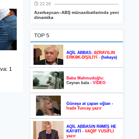
22:26
Azərbaycan–ABŞ münasibətlərində yeni
dinamika
TOP 5
AQİL ABBAS:
ƏZRAYILIN
ERKƏK-DİŞİLİYİ -
(hekayə)
ava: 1
Baba Mahmudoğlu:
Ceyran bala -
VİDEO
Günəşə at çapan oğlan -
İradə Tuncay yazır
AQİL ABBASIN RƏMİŞ HE
KAYƏTİ -
VAQİF YUSİFLİ
yazır