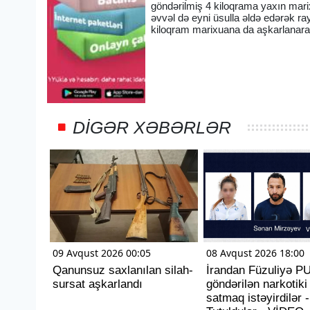
göndərilmiş 4 kiloqrama yaxın mari
əvvəl də eyni üsulla əldə edərək ra
kiloqram marixuana da aşkarlanara
DIGƏR XƏBƏRLƏR
09 Avqust 2026 00:05
08 Avqust 2026 18:00
Qanunsuz saxlanılan silah-
İrandan Füzuliyə PU
sursat aşkarlandı
göndərilən narkotiki
satmaq istəyirdilər -