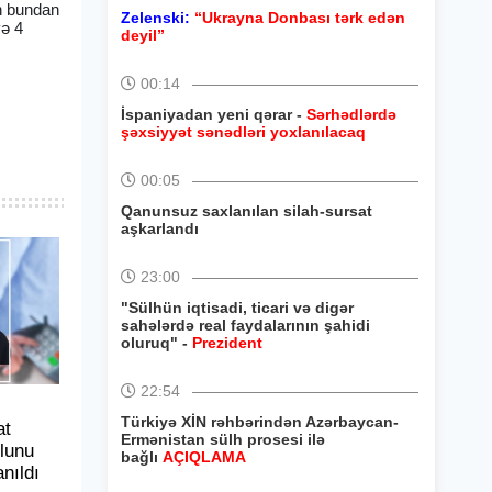
in bundan
Zelenski:
“Ukrayna Donbası tərk edən
və 4
deyil”
00:14
İspaniyadan yeni qərar -
Sərhədlərdə
şəxsiyyət sənədləri yoxlanılacaq
00:05
Qanunsuz saxlanılan silah-sursat
aşkarlandı
23:00
"Sülhün iqtisadi, ticari və digər
sahələrdə real faydalarının şahidi
oluruq" -
Prezident
22:54
Türkiyə XİN rəhbərindən Azərbaycan-
at
Ermənistan sülh prosesi ilə
ulunu
bağlı
AÇIQLAMA
nıldı