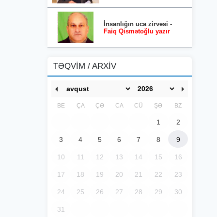
İnsanlığın uca zirvəsi -
Faiq Qismətoğlu yazır
TƏQVİM / ARXİV
BE
ÇA
ÇƏ
CA
CÜ
ŞƏ
BZ
1
2
3
4
5
6
7
8
9
10
11
12
13
14
15
16
17
18
19
20
21
22
23
24
25
26
27
28
29
30
31