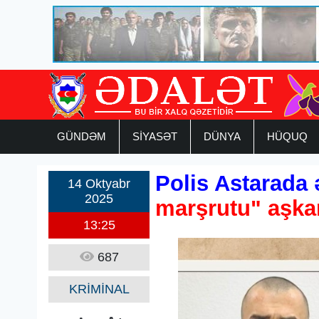
GÜNDƏM
SİYASƏT
DÜNYA
HÜQUQ
Polis Astarada 
14 Oktyabr
2025
marşrutu" aşka
13:25
687
KRİMİNAL