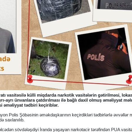
tı vasitəsilə külli miqdarda narkotik vasitələrin gətirilməsi, loka
rı-ayrı ünvanlara çatdırılması ilə bağlı daxil olmuş əməliyyat mə
 əməliyyat tədbiri keçiriblər.
ayon Polis Şöbəsinin əməkdaşkarının keçirdikləri tədbirlərlə əvvəllə
 saxlanılıb.
cədən sövdələşdiyi İranda yaşayan narkotacir tərəfindən PUA vasitə