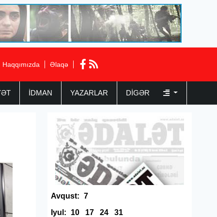
Haqqımızda
Əlaqə
YƏT
İDMAN
YAZARLAR
DIGƏR
Avqust:
7
Iyul:
10
17
24
31