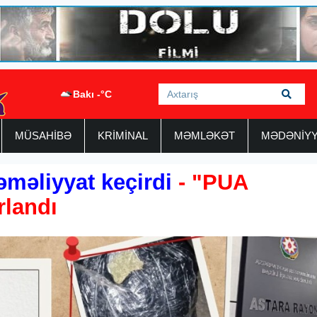
Bakı -°C
MÜSAHİBƏ
KRİMİNAL
MƏMLƏKƏT
MƏDƏNİY
əməliyyat keçirdi
- "PUA
rlandı