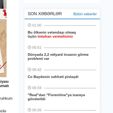
SON XƏBƏRLƏR
Bütün xəbərlər
01:00
Bu ölkənin vətəndaşı olmaq
üçün
imtahan verməlisiniz
00:51
Dünyada 2,2 milyard insanın görmə
problemi var
00:42
Co Baydenin səhhəti pisləşdi
siyası
lumatı
00:33
"Real"dan "Fiorentina"ya icarəyə
r məhkum
göndərildi
00:26
silə