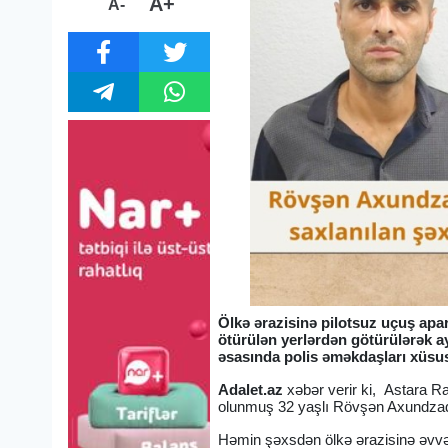
A+
A-
Ölkə ərazisinə pilotsuz uçuş apara
ötürülən yerlərdən götürülərək ay
əsasında polis əməkdaşları xüsusi
Adalet.az
xəbər verir ki, Astara R
olunmuş 32 yaşlı Rövşən Axundzadə
Həmin şəxsdən ölkə ərazisinə əvvəl