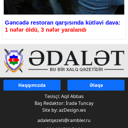
Gəncədə restoran qarşısında kütləvi dava:
1 nəfər öldü, 3 nəfər yaralandı
Haqqımızda
Əlaqə
Təsisçi: Aqil Abbas
Baş Redaktor: İradə Tuncay
Site by: azDesign.ws
adaletqezeti@rambler.ru