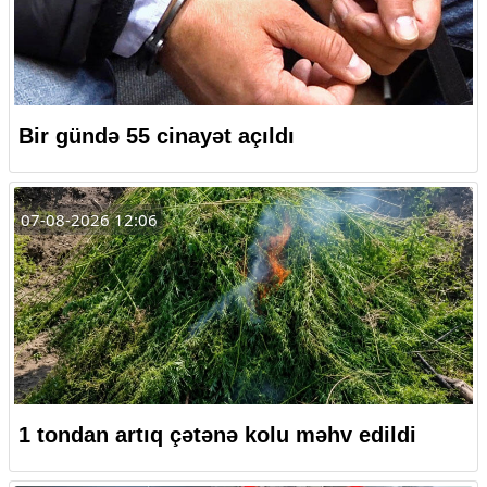
Bir gündə 55 cinayət açıldı
07-08-2026 12:06
1 tondan artıq çətənə kolu məhv edildi