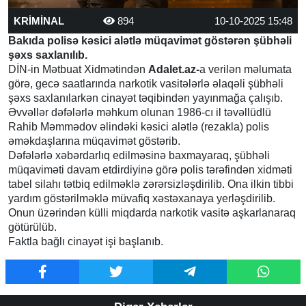
KRİMİNAL
894
10-10-2025 15:48
Bakıda polisə kəsici alətlə müqavimət göstərən şübhəli
şəxs saxlanılıb.
DİN-in Mətbuat Xidmətindən
Adalet.az-
a verilən məlumata
görə, gecə saatlarında narkotik vasitələrlə əlaqəli şübhəli
şəxs saxlanılarkən cinayət təqibindən yayınmağa çalışıb.
Əvvəllər dəfələrlə məhkum olunan 1986-cı il təvəllüdlü
Rahib Məmmədov əlindəki kəsici alətlə (rezakla) polis
əməkdaşlarına müqavimət göstərib.
Dəfələrlə xəbərdarlıq edilməsinə baxmayaraq, şübhəli
müqaviməti davam etdirdiyinə görə polis tərəfindən xidməti
tabel silahı tətbiq edilməklə zərərsizləşdirilib. Ona ilkin tibbi
yardım göstərilməklə müvafiq xəstəxanaya yerləşdirilib.
Onun üzərindən külli miqdarda narkotik vasitə aşkarlanaraq
götürülüb.
Faktla bağlı cinayət işi başlanıb.