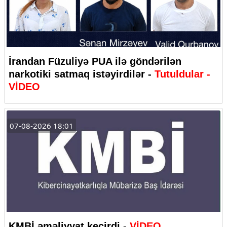
İrandan Füzuliyə PUA ilə göndərilən
narkotiki satmaq istəyirdilər -
Tutuldular -
VİDEO
07-08-2026 18:01
KMBİ əməliyyat keçirdi -
VİDEO