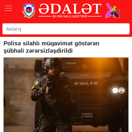
Polisə silahlı müqavimət göstərən
şübhəli zərərsizləşdirildi