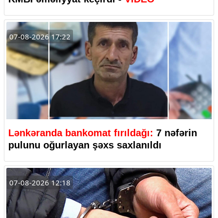
07-08-2026 17:22
Lənkəranda bankomat fırıldağı:
7 nəfərin
pulunu oğurlayan şəxs saxlanıldı
07-08-2026 12:18