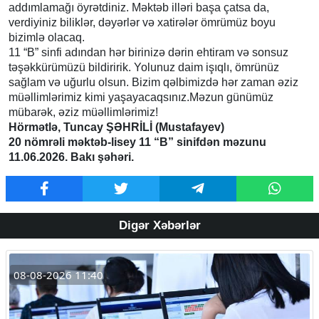
addımlamağı öyrətdiniz. Məktəb illəri başa çatsa da,
verdiyiniz biliklər, dəyərlər və xatirələr ömrümüz boyu
bizimlə olacaq.
11 “B” sinfi adından hər birinizə dərin ehtiram və sonsuz
təşəkkürümüzü bildiririk. Yolunuz daim işıqlı, ömrünüz
sağlam və uğurlu olsun. Bizim qəlbimizdə hər zaman əziz
müəllimlərimiz kimi yaşayacaqsınız.Məzun günümüz
mübarək, əziz müəllimlərimiz!
Hörmətlə, Tuncay ŞƏHRİLİ (Mustafayev)
20 nömrəli məktəb-lisey 11 “B” sinifdən məzunu
11.06.2026. Bakı şəhəri.
Digər Xəbərlər
08-08-2026 11:40