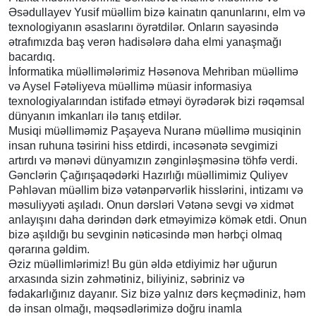
Əsədullayev Yusif müəllim bizə kainatın qanunlarını, elm və
texnologiyanın əsaslarını öyrətdilər. Onların sayəsində
ətrafımızda baş verən hadisələrə daha elmi yanaşmağı
bacardıq.
İnformatika müəllimələrimiz Həsənova Mehriban müəllimə
və Aysel Fətəliyeva müəllimə müasir informasiya
texnologiyalarından istifadə etməyi öyrədərək bizi rəqəmsal
dünyanın imkanları ilə tanış etdilər.
Musiqi müəlliməmiz Paşayeva Nuranə müəllimə musiqinin
insan ruhuna təsirini hiss etdirdi, incəsənətə sevgimizi
artırdı və mənəvi dünyamızın zənginləşməsinə töhfə verdi.
Gənclərin Çağırışaqədərki Hazırlığı müəllimimiz Quliyev
Pəhləvan müəllim bizə vətənpərvərlik hisslərini, intizamı və
məsuliyyəti aşıladı. Onun dərsləri Vətənə sevgi və xidmət
anlayışını daha dərindən dərk etməyimizə kömək etdi. Onun
bizə aşıldığı bu sevginin nəticəsində mən hərbçi olmaq
qərarına gəldim.
Əziz müəllimlərimiz! Bu gün əldə etdiyimiz hər uğurun
arxasında sizin zəhmətiniz, biliyiniz, səbriniz və
fədakarlığınız dayanır. Siz bizə yalnız dərs keçmədiniz, həm
də insan olmağı, məqsədlərimizə doğru inamla