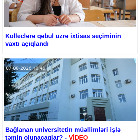
Kolleclərə qəbul üzrə ixtisas seçiminin
vaxtı açıqlandı
07-08-2026 10:46
Bağlanan universitetin müəllimləri işlə
təmin olunacaqlar? -
VİDEO