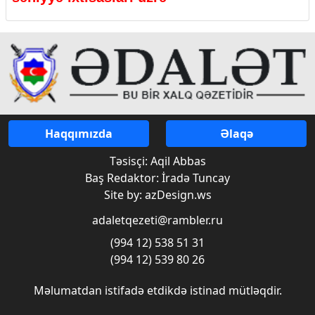
Haqqımızda
Əlaqə
Təsisçi: Aqil Abbas
Baş Redaktor: İradə Tuncay
Site by: azDesign.ws
adaletqezeti@rambler.ru
(994 12) 538 51 31
(994 12) 539 80 26
Məlumatdan istifadə etdikdə istinad mütləqdir.