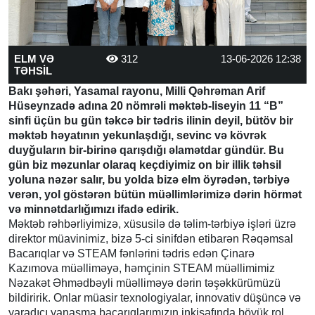
ELM VƏ
312
13-06-2026 12:38
TƏHSİL
Bakı şəhəri, Yasamal rayonu, Milli Qəhrəman Arif
Hüseynzadə adına 20 nömrəli məktəb-liseyin 11 “B”
sinfi üçün bu gün təkcə bir tədris ilinin deyil, bütöv bir
məktəb həyatının yekunlaşdığı, sevinc və kövrək
duyğuların bir-birinə qarışdığı əlamətdar gündür. Bu
gün biz məzunlar olaraq keçdiyimiz on bir illik təhsil
yoluna nəzər salır, bu yolda bizə elm öyrədən, tərbiyə
verən, yol göstərən bütün müəllimlərimizə dərin hörmət
və minnətdarlığımızı ifadə edirik.
Məktəb rəhbərliyimizə, xüsusilə də təlim-tərbiyə işləri üzrə
direktor müavinimiz, bizə 5-ci sinifdən etibarən Rəqəmsal
Bacarıqlar və STEAM fənlərini tədris edən Çinarə
Kazımova müəlliməyə, həmçinin STEAM müəllimimiz
Nəzakət Əhmədbəyli müəlliməyə dərin təşəkkürümüzü
bildiririk. Onlar müasir texnologiyalar, innovativ düşüncə və
yaradıcı yanaşma bacarıqlarımızın inkişafında böyük rol