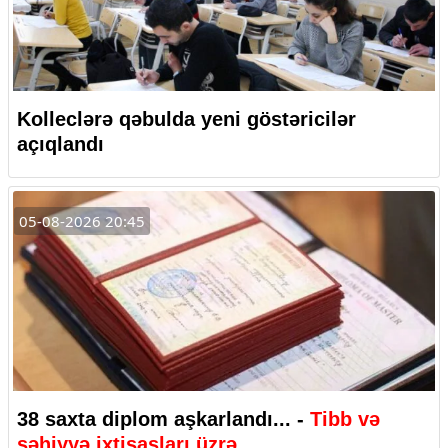
Kolleclərə qəbulda yeni göstəricilər
açıqlandı
05-08-2026 20:45
38 saxta diplom aşkarlandı... -
Tibb və
səhiyyə ixtisasları üzrə