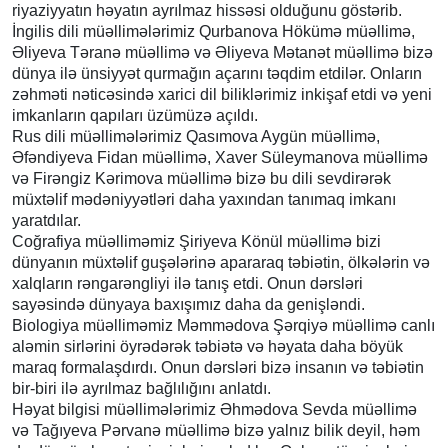
riyaziyyatın həyatın ayrılmaz hissəsi olduğunu göstərib.
İngilis dili müəllimələrimiz Qurbanova Hökümə müəllimə,
Əliyeva Təranə müəllimə və Əliyeva Mətanət müəllimə bizə
dünya ilə ünsiyyət qurmağın açarını təqdim etdilər. Onların
zəhməti nəticəsində xarici dil biliklərimiz inkişaf etdi və yeni
imkanların qapıları üzümüzə açıldı.
Rus dili müəllimələrimiz Qasımova Aygün müəllimə,
Əfəndiyeva Fidan müəllimə, Xaver Süleymanova müəllimə
və Firəngiz Kərimova müəllimə bizə bu dili sevdirərək
müxtəlif mədəniyyətləri daha yaxından tanımaq imkanı
yaratdılar.
Coğrafiya müəlliməmiz Şiriyeva Könül müəllimə bizi
dünyanın müxtəlif guşələrinə apararaq təbiətin, ölkələrin və
xalqların rəngarəngliyi ilə tanış etdi. Onun dərsləri
sayəsində dünyaya baxışımız daha da genişləndi.
Biologiya müəlliməmiz Məmmədova Şərqiyə müəllimə canlı
aləmin sirlərini öyrədərək təbiətə və həyata daha böyük
maraq formalaşdırdı. Onun dərsləri bizə insanın və təbiətin
bir-biri ilə ayrılmaz bağlılığını anlatdı.
Həyat bilgisi müəllimələrimiz Əhmədova Sevda müəllimə
və Tağıyeva Pərvanə müəllimə bizə yalnız bilik deyil, həm