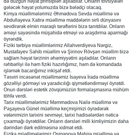
də düzgün həyat prinsipləri aşıladılar. Onların tövsiyələri
gələcək həyat yolumuzda bizə bələdçi olacaq.
Kimya müəllimələrimiz Əhmədova Sevda müəllimə və
Abdullayeva Xatirə müəllimə maddələrin sirli dünyasını
sevdirərək elmin maraqlı tərəflərini bizə tanıtdılar. Onların
əməyi sayəsində müşahidə etməyi və araşdırma aparmağı
öyrəndik.
Fiziki tərbiyə müəllimlərimiz Allahverdiyeva Nərgiz,
Mustafayev Sahib müəllim və Şirinov Rövşən müəllim bizə
sağlam həyat tərzinin əhəmiyyətini aşıladılar. Onların
rəhbərliyi ilə həm fiziki hazırlığımız, həm də komandada
işləmək bacarığımız inkişaf etdi.
Təsviri incəsənət müəlliməmiz İsayeva İradə müəllimə
gözəlliyi görməyi və yaradıcılığı qiymətləndirməyi öyrətdi.
Onun dərsləri estetik zövqümüzün formalaşmasına mühüm
töhfə verdi.
Tarix müəllimələrimiz Məmmədova Nailə müəllimə və
Paşayeva Günel müəllimə keçmişimizi öyrədərək
vətənimizin tarixini sevməyi, tarixi hadisələrdən nəticə
çıxarmağı öyrətdilər. Onların dərsləri milli kimliyimizin daha
dərindən dərk edilməsinə xidmət etdi.
Fizika müəllimələrimiz Osmanova Mahirə müəllimə və