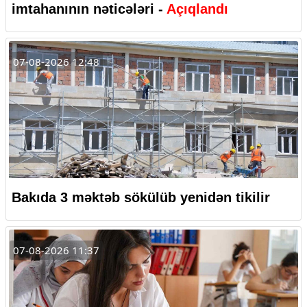
imtahanının nəticələri -
Açıqlandı
07-08-2026 12:48
Bakıda 3 məktəb sökülüb yenidən tikilir
07-08-2026 11:37