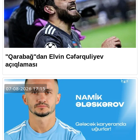
"Qarabağ"dan Elvin Cəfərquliyev
açıqlaması
07-08-2026 17:15