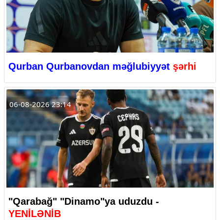
Qurban Qurbanovdan məğlubiyyət
şərhi
06-08-2026 23:14
"Qarabağ" "Dinamo"ya uduzdu -
YENİLƏNİB