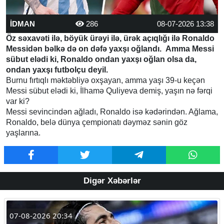
İDMAN
286
08-07-2026 13:38
Öz səxavəti ilə, böyük ürəyi ilə, ürək açıqlığı ilə Ronaldo
Messidən bəlkə də on dəfə yaxşı oğlandı. Amma Messi
sübut elədi ki, Ronaldo ondan yaxşı oğlan olsa da,
ondan yaxşı futbolçu deyil.
Burnu fırtıqlı məktəbliyə oxşayan, amma yaşı 39-u keçən
Messi sübut elədi ki, İlhamə Quliyeva demiş, yaşın nə fərqi
var ki?
Messi sevincindən ağladı, Ronaldo isə kədərindən. Ağlama,
Ronaldo, belə dünya çempionatı dəyməz sənin göz
yaşlarına.
Digər Xəbərlər
07-08-2026 20:34