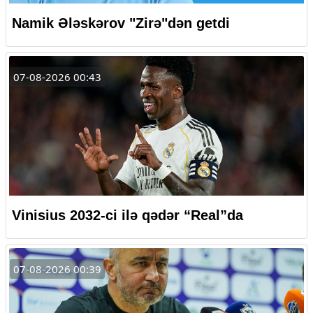
Namik Ələskərov "Zirə"dən getdi
07-08-2026 00:43
Vinisius 2032-ci ilə qədər “Real”da
07-08-2026 00:39