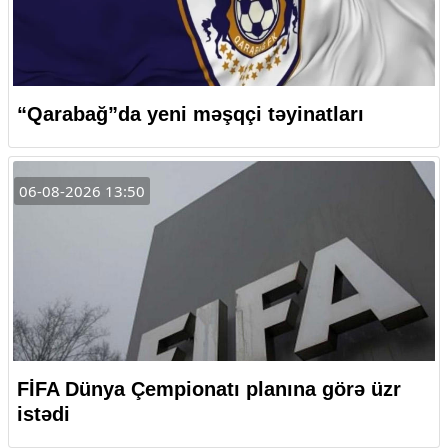
“Qarabağ”da yeni məşqçi təyinatları
06-08-2026 13:50
FİFA Dünya Çempionatı planına görə üzr
istədi