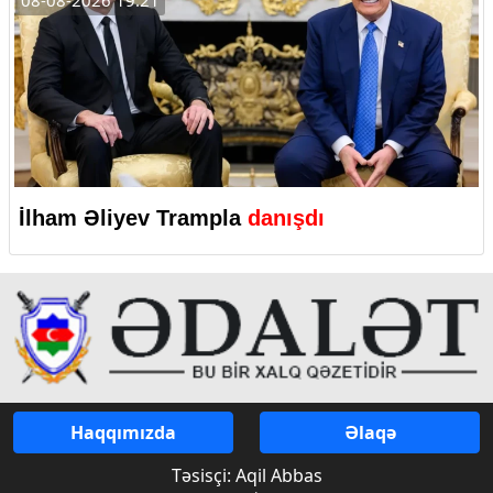
08-08-2026 19:21
İlham Əliyev Trampla
danışdı
Haqqımızda
Əlaqə
Təsisçi: Aqil Abbas