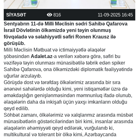
SİYASƏT
816
11-09-2025 16:45
Sentyabrın 11-də Milli Məclisin sədri Sahibə Qafarova
İsrail Dövlətinin ölkəmizdə yeni təyin olunmuş
fövqəladə və səlahiyyətli səfiri Ronen Krausz ilə
görüşüb.
Milli Məclisin Mətbuat və ictimaiyyətlə əlaqələr
şöbəsindən
Adalet.az
-a verilən xəbərə görə, səfiri bu
vəzifəyə təyin olunması münasibətilə təbrik edən spiker
Sahibə Qafarova, ona ölkəmizdəki diplomatik fəaliyyətində
uğurlar arzulayıb.
Görüşdə dost və tərəfdaş ölkələrimiz arasında bir sıra
ənənəvi sahələrdə olduğu kimi, yeni istiqamətlər üzrə də
əməkdaşlığın genişlənməsindən məmnunluq ifadə olunub,
əlaqələrin daha da inkişafı üçün yaxşı imkanların olduğu
qeyd edilib.
Söhbət zamanı, ölkələrimiz və xalqlarımız arasında müsbət
münasibətlərin göstəricilərindən biri kimi, insanlar arasında
əlaqələrin əhəmiyyəti qeyd edilərək, vurğulanıb ki,
multikultural və tolerant bir ölkə kimi, Azərbaycanda