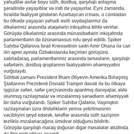
yəhudilər əsrlər boyu sülh, dostluq, qarşılıqlı anlaşma
şəraitində yaşayıblar və indi də yaşayırlar. Eyni zamanda,
İsraildə fəaliyyət göstərən Azərbaycan icması, o cümlədən
bu ölkədə yaşayan yəhudi əsilli soydaşlarımız da
ölkələrimiz arasında əlaqələrin inkişafına töhfə verirlər.
Görüşdə ölkələrimiz arasında münasibətlərin inkişafında
parlamentlərin də özünəməxsus rolu qeyd edilib. Spiker
Sahibə Qafarova İsrail Knessetinin sədri Amir Ohana ilə cari
ilin aprel ayında Özbəkistanda keçirilən görüşünü
xatırladaraq, parlamentlərimiz arasında təmasların, qarşılıqlı
səfərlərin, dostluq qruplarının fəaliyyətinin əhəmiyyətini
vurğulayıb.
Söhbət zamanı Prezident İlham Əliyevin Amerika Birləşmiş
Ştatlarının Prezidenti Donald Trampın dəvəti ilə bu ölkəyə
işgüzar səfəri, səfər çərçivəsində aparılmış danışıqlar, əldə
olunmuş razılaşmalar və imzalanmış sənədlərin əhəmiyyəti
bir daha vurğulanıb. Spiker Sahibə Qafarov, Vaşinqton
razılaşmaları üzrə öhdəliklərin yerinə yetirilməsinin
vacibliyini qeyd edərək, tərəflər arasında sülh sazişinin
tezliklə imzalanacağına ümidvar olduğunu bildirib.
Görüşdə qarşılıqlı maraq doğuran digər məsələlər ətrafında
da fikir mübadiləsi aparılıb.