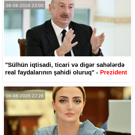
08-08-2026 23:00
"Sülhün iqtisadi, ticari və digər sahələrdə
real faydalarının şahidi oluruq" -
Prezident
08-08-2026 22:26