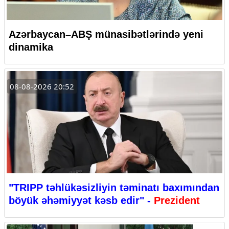
Azərbaycan–ABŞ münasibətlərində yeni
dinamika
08-08-2026 20:52
"TRIPP təhlükəsizliyin təminatı baxımından
böyük əhəmiyyət kəsb edir" -
Prezident