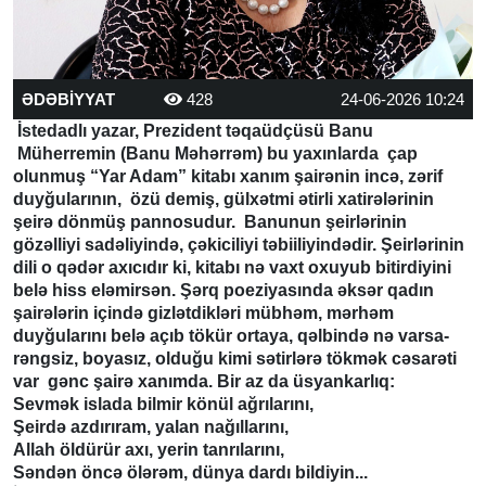
ƏDƏBİYYAT
428
24-06-2026 10:24
İstedadlı yazar, Prezident təqaüdçüsü Banu
Müherremin (Banu Məhərrəm) bu yaxınlarda çap
olunmuş “Yar Adam” kitabı xanım şairənin incə, zərif
duyğularının, özü demiş, gülxətmi ətirli xatirələrinin
şeirə dönmüş pannosudur. Banunun şeirlərinin
gözəlliyi sadəliyində, çəkiciliyi təbiiliyindədir. Şeirlərinin
dili o qədər axıcıdır ki, kitabı nə vaxt oxuyub bitirdiyini
belə hiss eləmirsən. Şərq poeziyasında əksər qadın
şairələrin içində gizlətdikləri mübhəm, mərhəm
duyğularını belə açıb tökür ortaya, qəlbində nə varsa-
rəngsiz, boyasız, olduğu kimi sətirlərə tökmək cəsarəti
var gənc şairə xanımda. Bir az da üsyankarlıq:
Sevmək islada bilmir könül ağrılarını,
Şeirdə azdırıram, yalan nağıllarını,
Allah öldürür axı, yerin tanrılarını,
Səndən öncə ölərəm, dünya dardı bildiyin...