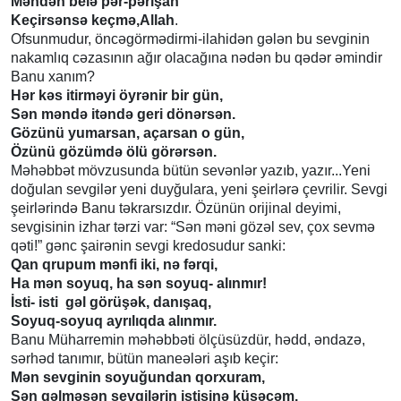
Məndən belə pər-pərişan
Keçirsənsə keçmə,Allah
.
Ofsunmudur, öncəgörmədirmi-ilahidən gələn bu sevginin
nakamlıq cəzasının ağır olacağına nədən bu qədər əmindir
Banu xanım?
Hər kəs itirməyi öyrənir bir gün,
Sən məndə itəndə geri dönərsən.
Gözünü yumarsan, açarsan o gün,
Özünü gözümdə ölü görərsən.
Məhəbbət mövzusunda bütün sevənlər yazıb, yazır...Yeni
doğulan sevgilər yeni duyğulara, yeni şeirlərə çevrilir. Sevgi
şeirlərində Banu təkrarsızdır. Özünün orijinal deyimi,
sevgisinin izhar tərzi var: “Sən məni gözəl sev, çox sevmə
qəti!” gənc şairənin sevgi kredosudur sanki:
Qan qrupum mənfi iki, nə fərqi,
Ha mən soyuq, ha sən soyuq- alınmır!
İsti- isti gəl görüşək, danışaq,
Soyuq-soyuq ayrılıqda alınmır.
Banu Müharremin məhəbbəti ölçüsüzdür, hədd, əndazə,
sərhəd tanımır, bütün maneələri aşıb keçir:
Mən sevginin soyuğundan qorxuram,
Sən gəlməsən sevgilərin istisinə küsəcəm.