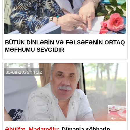
BÜTÜN DİNLƏRİN VƏ FƏLSƏFƏNİN ORTAQ
MƏFHUMU SEVGİDİR
05-08-2026 11:32
Əbülfət Mədətoğlu:
Dünənlə söhbətin