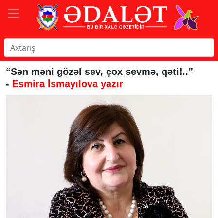
“Sən məni gözəl sev, çox sevmə, qəti!..”
-
Esmira İsmayılova yazır