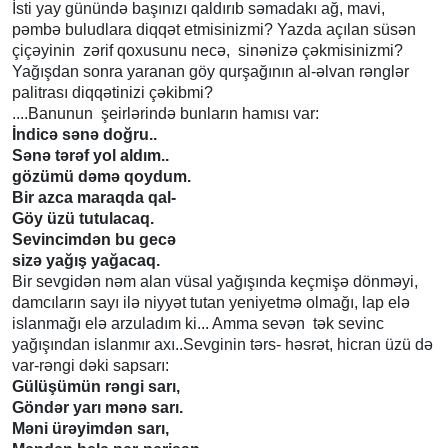
İsti yay günündə başınızı qaldırıb səmadakı ağ, mavi,
pəmbə buludlara diqqət etmisinizmi? Yazda açılan süsən
çiçəyinin zərif qoxusunu necə, sinənizə çəkmisinizmi?
Yağışdan sonra yaranan göy qurşağının al-əlvan rənglər
palitrası diqqətinizi çəkibmi?
....Banunun şeirlərində bunların hamısı var:
İndicə sənə doğru..
Sənə tərəf yol aldım..
gözümü dəmə qoydum.
Bir azca maraqda qal-
Göy üzü tutulacaq.
Sevincimdən bu gecə
sizə yağış yağacaq.
Bir sevgidən nəm alan vüsal yağışında keçmişə dönməyi,
damcıların sayı ilə niyyət tutan yeniyetmə olmağı, lap elə
islanmağı elə arzuladım ki... Amma sevən tək sevinc
yağışından islanmır axı..Sevginin tərs- həsrət, hicran üzü də
var-rəngi dəki sapsarı:
Gülüşümün rəngi sarı,
Göndər yarı mənə sarı.
Məni ürəyimdən sarı,