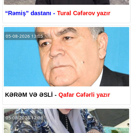
“Rəmiş” dastanı -
Tural Cəfərov yazır
05-08-2026 13:05
KƏRƏM VƏ ƏSLİ -
Qafar Cəfərli yazır
05-08-2026 12:08