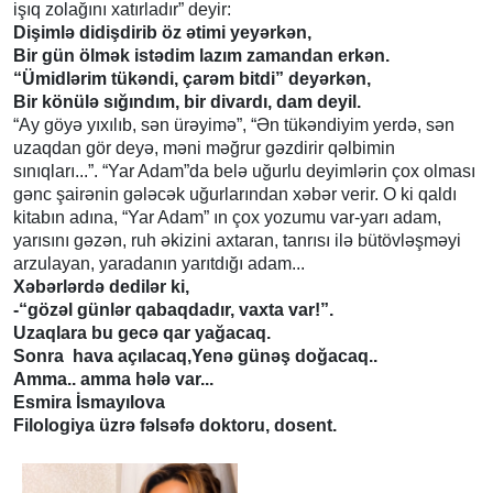
işıq zolağını xatırladır” deyir:
Dişimlə didişdirib öz ətimi yeyərkən,
Bir gün ölmək istədim lazım zamandan erkən.
“Ümidlərim tükəndi, çarəm bitdi” deyərkən,
Bir könülə sığındım, bir divardı, dam deyil.
“Ay göyə yıxılıb, sən ürəyimə”, “Ən tükəndiyim yerdə, sən
uzaqdan gör deyə, məni məğrur gəzdirir qəlbimin
sınıqları...”. “Yar Adam”da belə uğurlu deyimlərin çox olması
gənc şairənin gələcək uğurlarından xəbər verir. O ki qaldı
kitabın adına, “Yar Adam” ın çox yozumu var-yarı adam,
yarısını gəzən, ruh əkizini axtaran, tanrısı ilə bütövləşməyi
arzulayan, yaradanın yarıtdığı adam...
Xəbərlərdə dedilər ki,
-“gözəl günlər qabaqdadır, vaxta var!”.
Uzaqlara bu gecə qar yağacaq.
Sonra hava açılacaq,Yenə günəş doğacaq..
Amma.. amma hələ var...
Esmira İsmayılova
Filologiya üzrə fəlsəfə doktoru, dosent.