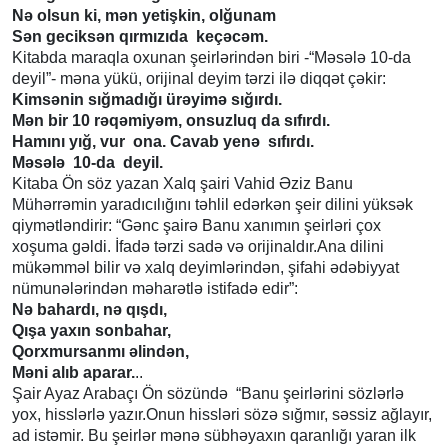
Nə olsun ki, mən yetişkin, olğunam
Sən geciksən qırmızıda keçəcəm.
Kitabda maraqla oxunan şeirlərindən biri -“Məsələ 10-da
deyil”- məna yükü, orijinal deyim tərzi ilə diqqət çəkir:
Kimsənin sığmadığı ürəyimə sığırdı.
Mən bir 10 rəqəmiyəm, onsuzluq da sıfırdı.
Hamını yığ, vur ona. Cavab yenə sıfırdı.
Məsələ 10-da deyil.
Kitaba Ön söz yazan Xalq şairi Vahid Əziz Banu
Mühərrəmin yaradıcılığını təhlil edərkən şeir dilini yüksək
qiymətləndirir: “Gənc şairə Banu xanımın şeirləri çox
xoşuma gəldi. İfadə tərzi sadə və orijinaldır.Ana dilini
mükəmməl bilir və xalq deyimlərindən, şifahi ədəbiyyat
nümunələrindən məharətlə istifadə edir”:
Nə bahardı, nə qışdı,
Qışa yaxın sonbahar,
Qorxmursanmı əlindən,
Məni alıb aparar.
..
Şair Ayaz Arabaçı Ön sözündə “Banu şeirlərini sözlərlə
yox, hisslərlə yazır.Onun hissləri sözə sığmır, səssiz ağlayır,
ad istəmir. Bu şeirlər mənə sübhəyaxın qaranlığı yaran ilk