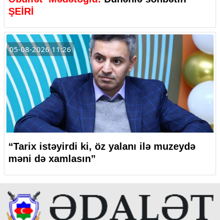
ŞEİRİ
05-08-2026 11:26
“Tarix istəyirdi ki, öz yalanı ilə muzeydə
məni də xamlasın”