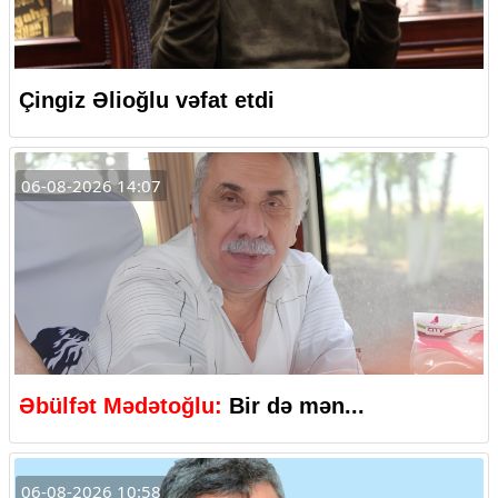
Çingiz Əlioğlu vəfat etdi
06-08-2026 14:07
Əbülfət Mədətoğlu:
Bir də mən...
06-08-2026 10:58