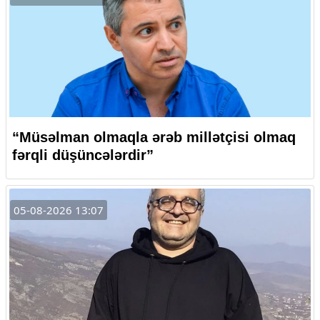
“Müsəlman olmaqla ərəb millətçisi olmaq
fərqli düşüncələrdir”
05-08-2026 13:07