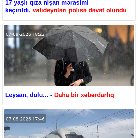
17 yaşlı qıza nişan mərasimi
keçirildi,
valideynləri polisə dəvət olundu
07-08-2026 18:22
Leysan, dolu... -
Daha bir xəbərdarlıq
07-08-2026 17:46