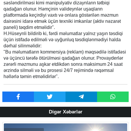
səsləndirilməsi kimi manipulyativ dizaynların tətbiqi
qadağan olunur. Həmçinin valideynlər uşaqların
platformada keçirdiyi vaxtı və onlara göstərilən məzmun
dairəsini idarə etmək üçün texniki imkanlar (aktiv nəzarət
paneli) təqdim etməlidir".
H.Hüseynli bildirib ki, fərdi məlumatlar yalnız yaşın təsdiqi
üçün istifadə edilməli və uyğunluq təsdiqlənmədiyi halda
dərhal silinməlidir:
"Bu məlumatların kommersiya (reklam) məqsədilə istifadəsi
və üçüncü tərəfə ötürülməsi qadağan olunur. Provayderlər
zərərli məzmunu aşkar etdikdən sonra maksimum 24 saat
ərzində silməli və bu prosesi 24/7 rejimində rəqəmsal
həllərlə təmin etməlidirlər".
Digər Xəbərlər