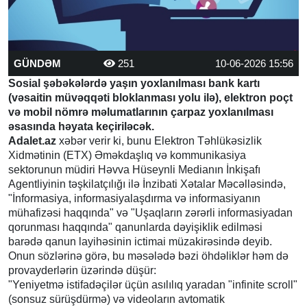
GÜNDƏM
251
10-06-2026 15:56
Sosial şəbəkələrdə yaşın yoxlanılması bank kartı
(vəsaitin müvəqqəti bloklanması yolu ilə), elektron poçt
və mobil nömrə məlumatlarının çarpaz yoxlanılması
əsasında həyata keçiriləcək.
Adalet.az
xəbər verir ki, bunu Elektron Təhlükəsizlik
Xidmətinin (ETX) Əməkdaşlıq və kommunikasiya
sektorunun müdiri Həvva Hüseynli Medianın İnkişafı
Agentliyinin təşkilatçılığı ilə İnzibati Xətalar Məcəlləsində,
"İnformasiya, informasiyalaşdırma və informasiyanın
mühafizəsi haqqında" və "Uşaqların zərərli informasiyadan
qorunması haqqında" qanunlarda dəyişiklik edilməsi
barədə qanun layihəsinin ictimai müzakirəsində deyib.
Onun sözlərinə görə, bu məsələdə bəzi öhdəliklər həm də
provayderlərin üzərində düşür:
"Yeniyetmə istifadəçilər üçün asılılıq yaradan "infinite scroll"
(sonsuz sürüşdürmə) və videoların avtomatik