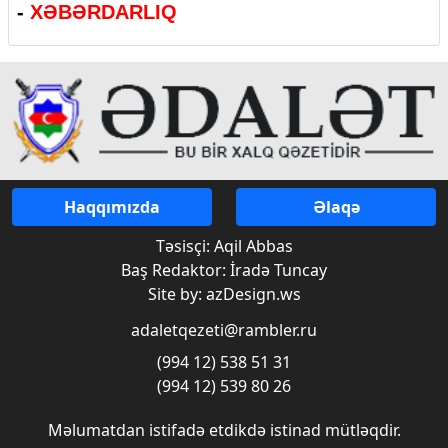
-
XƏBƏRDARLIQ
Haqqımızda
Əlaqə
Təsisçi: Aqil Abbas
Baş Redaktor: İradə Tuncay
Site by: azDesign.ws
adaletqezeti@rambler.ru
(994 12) 538 51 31
(994 12) 539 80 26
Məlumatdan istifadə etdikdə istinad mütləqdir.