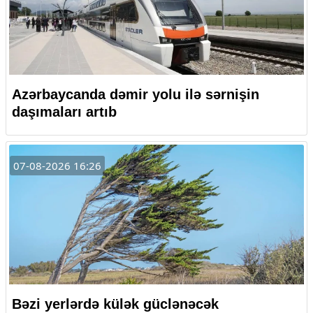
Azərbaycanda dəmir yolu ilə sərnişin
daşımaları artıb
07-08-2026 16:26
Bəzi yerlərdə külək güclənəcək