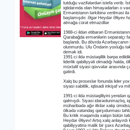
tutduğu vəzifələrdən istefa verib. İ
iqtidarında olan himayədarları o va
Ermənistanın tərkibinə verilməsi il
başlamışdır. Əgər Heydər Əliyev hak
atmağa cürət etməzdilər
1988-ci ildən etibarən Ermənistanın
Qarabağda ermənilərin separatçı fə
başlandı. Bu dövrdə Azərbaycanın siy
olunmurdu. Ulu Öndərin yoxluğu təkc
demək idi.
1991-ci ildə müstəqillik bərpa edil
liderlik qabiliyyəti olmadığı halda
müxtəlif siyasi qüvvələr arasında ç
gətirdi.
Xalq bu proseslər fonunda lider yo
siyasi sabitlik, iqtisadi inkişaf və mi
1991-ci ildə müstəqilliyini yenidən
qalmışdı. Siyasi idarəolunmazlıq, i
müharibədə ağır itkilər xalqı ümidsi
ölkədə vətəndaş qarşıdurması təhlü
Bu kritik məqamda xalqın bütün təbə
Heydər Əliyev! Artıq xalq anlayırdı 
qabiliyyətinə malik bir şəxs Azərba