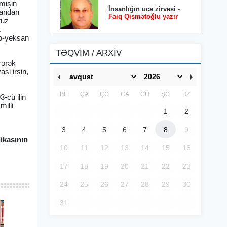
mişin
İnsanlığın uca zirvəsi -
mandan
Faiq Qismətoğlu yazır
ruz
.
lə-yeksan
TƏQVİM / ARXİV
rərək
si irsin,
BE
ÇA
ÇƏ
CA
CÜ
ŞƏ
BZ
-cü ilin
milli
1
2
3
4
5
6
7
8
9
ikasının
10
11
12
13
14
15
16
17
18
19
20
21
22
23
24
25
26
27
28
29
30
31