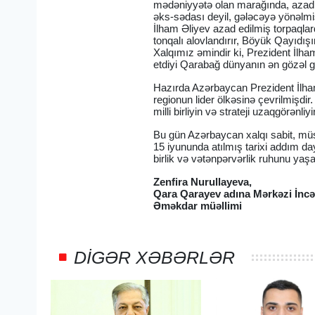
mədəniyyətə olan marağında, azad 
əks-sədası deyil, gələcəyə yönəlmi
İlham Əliyev azad edilmiş torpaqlar
tonqalı alovlandırır, Böyük Qayıdışı
Xalqımız əmindir ki, Prezident İlha
etdiyi Qarabağ dünyanın ən gözəl g
Hazırda Azərbaycan Prezident İlham
regionun lider ölkəsinə çevrilmişdi
milli birliyin və strateji uzaqgörənliyi
Bu gün Azərbaycan xalqı sabit, müst
15 iyununda atılmış tarixi addım da
birlik və vətənpərvərlik ruhunu yaş
Zenfira Nurullayeva,
Qara Qarayev adına Mərkəzi İncə
Əməkdar müəllimi
DIGƏR XƏBƏRLƏR