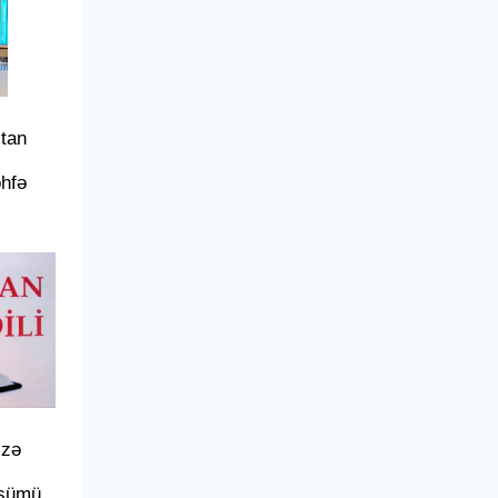
tan
hfə
izə
ssümü