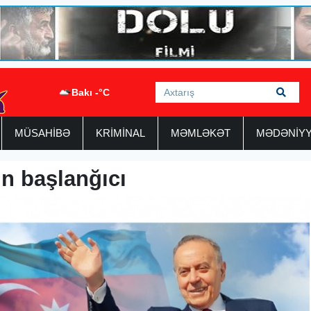
Bakı -°C
MÜSAHİBƏ
KRİMİNAL
MƏMLƏKƏT
MƏDƏNİY
ın başlanğıcı