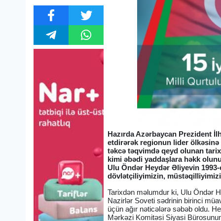
Hazırda Azərbaycan Prezident İl
etdirərək regionun lider ölkəsinə
təkcə təqvimdə qeyd olunan tarix 
kimi əbədi yaddaşlara həkk olunu
Ulu Öndər Heydər Əliyevin 1993-cü
dövlətçiliyimizin, müstəqilliyimiz
Tarixdən məlumdur ki, Ulu Öndər He
Nazirlər Soveti sədrinin birinci m
üçün ağır nəticələrə səbəb oldu. He
Mərkəzi Komitəsi Siyasi Bürosunun 