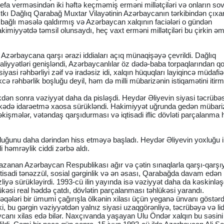
stefa verməsindən iki həftə keçməmiş erməni millətçiləri və onların so
xtkı Dağlıq Qarabağ Muxtar Vilayətinin Azərbaycanın tərkibindən çıxa
ə bağlı məsələ qaldırmış və Azərbaycan xalqının faciələri o gündən
imiyyətdə təmsil olunsaydı, heç vaxt erməni millətçiləri bu çirkin əmə
 Azərbaycana qarşı ərazi iddiaları açıq münaqişəyə çevrildi. Dağlıq
aliyyətləri genişləndi, Azərbaycanlılar öz dədə-baba torpaqlarından 
asi rəhbərliyi zəif və iradəsiz idi, xalqın hüquqları layiqincə müdafiə
ə rəhbərlik boşluğu deyil, həm də milli mübarizənin istiqamətini itirm
dikdən sonra vəziyyət daha da pisləşdi. Heydər Əliyevin siyasi təcrübə
, ölkədə idarəetmə xaosa sürükləndi. Hakimiyyət uğrunda gedən mübariz
əkişmələr, vətəndaş qarşıdurması və iqtisadi iflic dövləti parçalanma
xluğunu daha dərindən hiss etməyə başladı. Heydər Əliyevin yoxluğu i
lli həmrəylik ciddi zərbə aldı.
 qazanan Azərbaycan Respublikası ağır və çətin sınaqlarla qarşı-qarşı
qtisadi tənəzzül, sosial gərginlik və ən əsası, Qarabağda davam edən
zliyə sürükləyirdi. 1993-cü ilin yayında isə vəziyyət daha da kəskinləş
kəsi real həddə çatdı, dövlətin parçalanması təhlükəsi yarandı.
qələri bir ümumi çağırışla ölkənin xilası üçün yeganə ünvanı göstərd
ki, bu gərgin vəziyyətdən yalnız siyasi uzaqgörənliyə, təcrübəyə və lid
ycanı xilas edə bilər. Naxçıvanda yaşayan Ulu Öndər xalqın bu səsini 