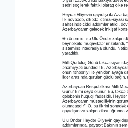
9 iyun 1993-cü ildə Bakıya dəvət ed
sədri seçilərək faktiki olaraq ölkə r
Heydər Əliyevin qayıdışı ilə Azərb
İlk növbədə, ölkədə ictimai-siyasi s
sahəsində ciddi addımlar atıldı, dö
Azərbaycanın gələcək inkişaf kons
Ən önəmlisi isə Ulu Öndər xalqın d
beynəlxalq müqavilələr imzalandı, “
sisteminə inteqrasiya olundu. Nəti
yaradıldı.
Milli Qurtuluş Günü təkcə siyasi də
əhəmiyyəti bundadır ki, Azərbaycan d
onun rəhbərliyi ilə yenidən ayağa qa
lider arasında qurulan güclü bağın, m
Azərbaycan Respublikası Milli Məclis
Günü” kimi qeyd olunur. Bu, təkcə b
qələbənin hüquqi ifadəsidir. Heydər
Azərbaycanın müstəqilliyinin qoru
olunacaqdır”. O, bu fikrini sonadək
qayıdışın və xalqın xilası uğrunda
Ulu Öndər Heydər Əliyevin qayıdışı 
addımlarında, paytaxt Bakının səmay