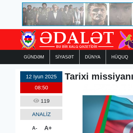
GÜNDƏM
SİYASƏT
DÜNYA
HÜQUQ
Tarixi missiyan
12 Iyun 2025
08:50
119
ANALİZ
A+
A-