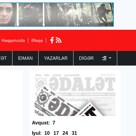
Haqqımızda
Əlaqə
YƏT
İDMAN
YAZARLAR
DIGƏR
Avqust:
7
Iyul:
10
17
24
31