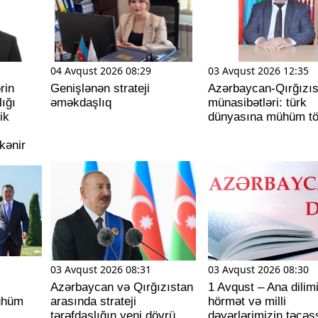
04 Avqust 2026 08:29
03 Avqust 2026 12:35
rin
Genişlənən strateji
Azərbaycan-Qırğızıs
ığı
əməkdaşlıq
münasibətləri: türk
ik
dünyasına mühüm tö
kənir
03 Avqust 2026 08:31
03 Avqust 2026 08:30
Azərbaycan və Qırğızıstan
1 Avqust – Ana dilim
ühüm
arasında strateji
hörmət və milli
tərəfdaşlığın yeni dövrü
dəyərlərimizin təcə