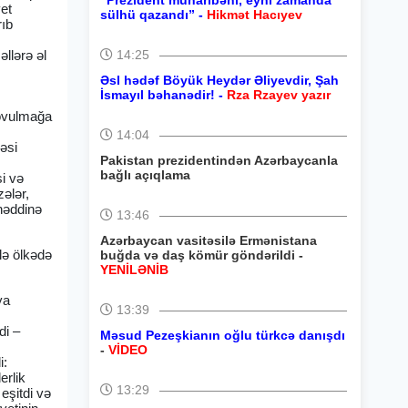
“Prezident müharibəni, eyni zamanda
vet
sülhü qazandı” -
Hikmət Hacıyev
rıb
llərə əl
14:25
Əsl hədəf Böyük Heydər Əliyevdir, Şah
İsmayıl bəhanədir! -
Rza Rzayev yazır
qovulmağa
14:04
əsi
Pakistan prezidentindən Azərbaycanla
bağlı açıqlama
si və
ələr,
 həddinə
13:46
Azərbaycan vasitəsilə Ermənistana
lə ölkədə
buğda və daş kömür göndərildi -
YENİLƏNİB
ya
13:39
di –
Məsud Pezeşkianın oğlu türkcə danışdı
-
VİDEO
i:
erlik
13:29
eşitdi və