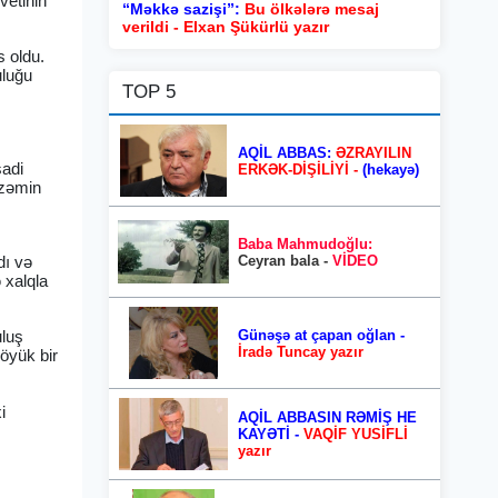
vetinin
“Məkkə sazişi”:
Bu ölkələrə mesaj
verildi - Elxan Şükürlü yazır
s oldu.
uluğu
TOP 5
AQİL ABBAS:
ƏZRAYILIN
sadi
ERKƏK-DİŞİLİYİ -
(hekayə)
 zəmin
Baba Mahmudoğlu:
Ceyran bala -
VİDEO
dı və
 xalqla
Günəşə at çapan oğlan -
uluş
İradə Tuncay yazır
böyük bir
i
AQİL ABBASIN RƏMİŞ HE
KAYƏTİ -
VAQİF YUSİFLİ
yazır