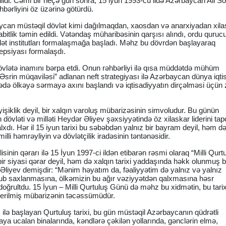
ildi. Cəmi bir neçə gün sonra, 15 iyun 1993-cü ildə Azərbaycan Ali So
əhbərliyini öz üzərinə götürdü.
aycan müstəqil dövlət kimi dağılmaqdan, xaosdan və anarxiyadan xila
abitlik təmin edildi. Vətəndaş müharibəsinin qarşısı alındı, ordu quruc
vlət institutları formalaşmağa başladı. Məhz bu dövrdən başlayaraq
epsiyası formalaşdı.
övlətə inamını bərpa etdi. Onun rəhbərliyi ilə qısa müddətdə mühüm
Əsrin müqaviləsi” adlanan neft strategiyası ilə Azərbaycan dünya iqti
cədə ölkəyə sərmayə axını başlandı və iqtisadiyyatın dirçəlməsi üçün
yişiklik deyil, bir xalqın varoluş mübarizəsinin simvoludur. Bu günün
övləti və milləti Heydər Əliyev şəxsiyyətində öz xilaskar liderini tap
lxdı. Hər il 15 iyun tarixi bu səbəbdən yalnız bir bayram deyil, həm də
illi həmrəyliyin və dövlətçilik iradəsinin təntənəsidir.
inin qərarı ilə 15 İyun 1997-ci ildən etibarən rəsmi olaraq “Milli Qurt
ir siyasi qərar deyil, həm də xalqın tarixi yaddaşında həkk olunmuş 
 Əliyev demişdir: “Mənim həyatım da, fəaliyyətim də yalnız və yalnız
nub saxlanmasına, ölkəmizin bu ağır vəziyyətdən qalxmasına həsr
 doğrultdu. 15 İyun – Milli Qurtuluş Günü də məhz bu xidmətin, bu tarix
 verilmiş mübarizənin təcəssümüdür.
ilə başlayan Qurtuluş tarixi, bu gün müstəqil Azərbaycanın qüdrətli
a ucalan binalarında, kəndlərə çəkilən yollarında, gənclərin elmə,