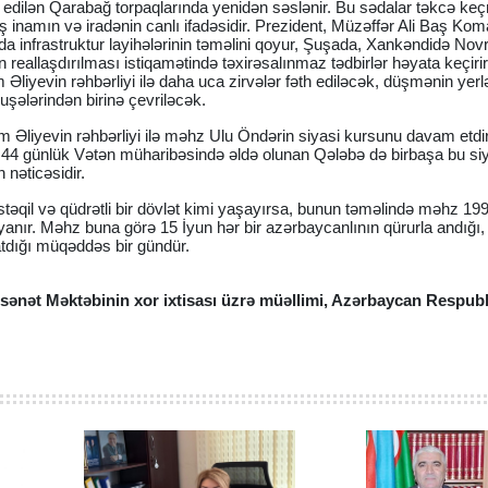
edilən Qarabağ torpaqlarında yenidən səslənir. Bu sədalar təkcə keç
ş inamın və iradənin canlı ifadəsidir. Prezident, Müzəffər Ali Baş Ko
da infrastruktur layihələrinin təməlini qoyur, Şuşada, Xankəndidə Nov
n reallaşdırılması istiqamətində təxirəsalınmaz tədbirlər həyata keçirir
m Əliyevin rəhbərliyi ilə daha uca zirvələr fəth ediləcək, düşmənin yer
uşələrindən birinə çevriləcək.
 Əliyevin rəhbərliyi ilə məhz Ulu Öndərin siyasi kursunu davam etdi
r. 44 günlük Vətən müharibəsində əldə olunan Qələbə də birbaşa bu siya
n nəticəsidir.
əqil və qüdrətli bir dövlət kimi yaşayırsa, bunun təməlində məhz 1993
yanır. Məhz buna görə 15 İyun hər bir azərbaycanlının qürurla andığı, 
atdığı müqəddəs bir gündür.
sənət Məktəbinin xor ixtisası üzrə müəllimi, Azərbaycan Respubl