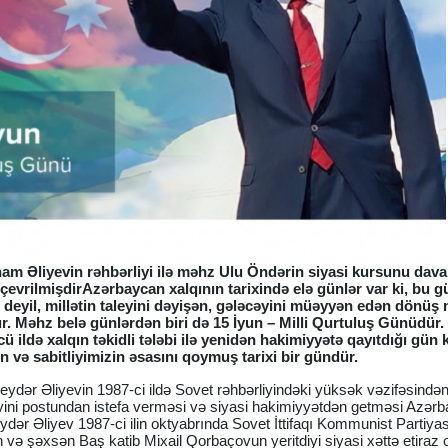
ham Əliyevin rəhbərliyi ilə məhz Ulu Öndərin siyasi kursunu dav
 çevrilmişdirAzərbaycan xalqının tarixində elə günlər var ki, bu g
deyil, millətin taleyini dəyişən, gələcəyini müəyyən edən dönüş 
r. Məhz belə günlərdən biri də 15 İyun – Milli Qurtuluş Günüdür
 ildə xalqın təkidli tələbi ilə yenidən hakimiyyətə qayıtdığı gün 
in və sabitliyimizin əsasını qoymuş tarixi bir gündür.
ydər Əliyevin 1987-ci ildə Sovet rəhbərliyindəki yüksək vəzifəsində
üavini postundan istefa verməsi və siyasi hakimiyyətdən getməsi Azər
ydər Əliyev 1987-ci ilin oktyabrında Sovet İttifaqı Kommunist Partiyas
və şəxsən Baş katib Mixail Qorbaçovun yeritdiyi siyasi xəttə etiraz 