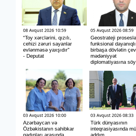
08 Avqust 2026 10:59
05 Avqust 2026 08:59
“Toy xərclərini, qızılı,
Geostrateji proseslə
cehizi zəruri sayanlar
funksional dayanıqlıl
evlənməsə yaxşıdır”
birbaşa dövlətin çev
- Deputat
mədəniyyət
diplomatiyasına söy
03 Avqust 2026 10:00
03 Avqust 2026 08:33
Azərbaycan və
Türk dünyasının
Özbəkistanın sahibkar
inteqrasiyasında m
qadınları arasında
addım