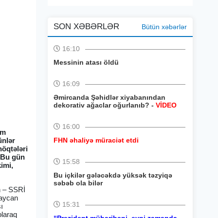
SON XƏBƏRLƏR
Bütün xəbərlər
16:10
Messinin atası öldü
16:09
Əmircanda Şəhidlər xiyabanından
dekorativ ağaclar oğurlanıb? -
VİDEO
16:00
am
ünlər
FHN əhaliyə müraciət etdi
nöqtələri
. Bu gün
15:58
kimi,
Bu içkilər gələcəkdə yüksək təzyiqə
səbəb ola bilər
n – SSRİ
baycan
15:31
ı
olaraq