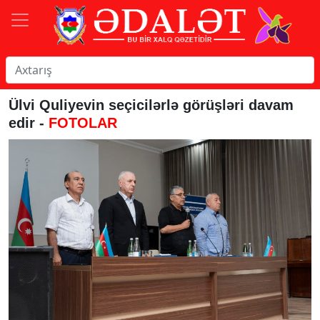
Ülvi Quliyevin seçicilərlə görüşləri davam
edir -
FOTOLAR