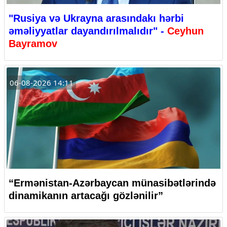
"Rusiya və Ukrayna arasındakı hərbi
əməliyyatlar dayandırılmalıdır" -
Ceyhun
Bayramov
06-08-2026 14:11
“Ermənistan-Azərbaycan münasibətlərində
dinamikanın artacağı gözlənilir”