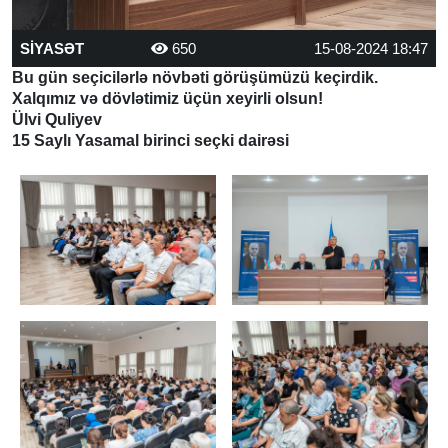
SİYASƏT
650
15-08-2024 18:47
Bu gün seçicilərlə növbəti görüşümüzü keçirdik.
Xalqımız və dövlətimiz üçün xeyirli olsun!
Ülvi Quliyev
15 Saylı Yasamal birinci seçki dairəsi