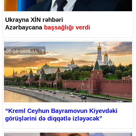
Ukrayna XİN rəhbəri
Azərbaycana
başsağlığı verdi
06-08-2026 11:19
“Kreml Ceyhun Bayramovun Kiyevdəki
görüşlərini də diqqətlə izləyəcək”