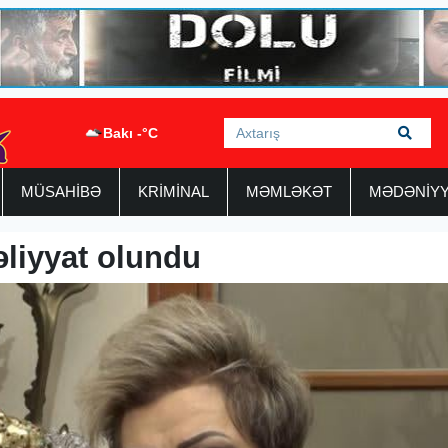
Bakı -°C
MÜSAHİBƏ
KRİMİNAL
MƏMLƏKƏT
MƏDƏNİY
əliyyat olundu