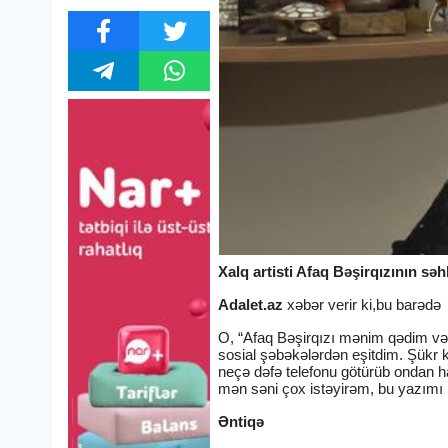
Xalq artisti Afaq Bəşirqızının sə
Adalet.az
xəbər verir ki,bu barədə 
O, “Afaq Bəşirqızı mənim qədim və 
sosial şəbəkələrdən eşitdim. Şükr ki
neçə dəfə telefonu götürüb ondan h
mən səni çox istəyirəm, bu yazımı 
Əntiqə