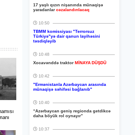
17 yaşlı qızın nişanında münaqişə
yaradanlar
cəzalandırılacaq
10:50
TBMM komissiyası "Terrorsuz
Türkiyə"yə dair qanun layihəsini
təsdiqləyib
10:48
Xocavənddə traktor
MİNAYA DÜŞDÜ
10:42
"Ermənistanla Azərbaycan arasında
münaqişə səhifəsi bağlanıb"
10:40
hamısı
“Azərbaycan geniş regionda getdikcə
daha böyük rol oynayır”
manı
10:37