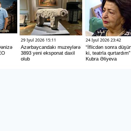
29 Iyul 2026 15:11
24 Iyul 2026 23:42
Dənizə
Azərbaycandakı muzeylərə
“İflicdən sonra düş
EO
3893 yeni eksponat daxil
ki, teatrla qurtardım”
olub
Kubra Əliyeva