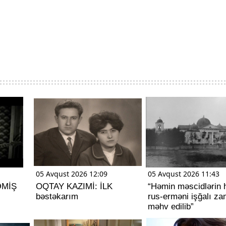
05 Avqust 2026 12:09
05 Avqust 2026 11:43
ƏMİŞ
OQTAY KAZIMİ: İLK
“Həmin məscidlərin 
bəstəkarım
rus-erməni işğalı za
məhv edilib”