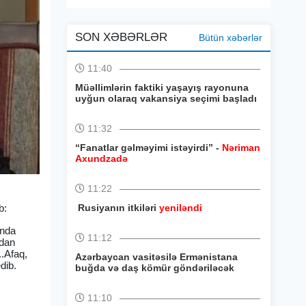
SON XƏBƏRLƏR
Bütün xəbərlər
11:40
Müəllimlərin faktiki yaşayış rayonuna
uyğun olaraq vakansiya seçimi başladı
11:32
“Fanatlar gəlməyimi istəyirdi” -
Nəriman
Axundzadə
11:22
b:
Rusiyanın itkiləri
yeniləndi
ında
11:12
qdan
..Afaq,
Azərbaycan vasitəsilə Ermənistana
dib.
buğda və daş kömür göndəriləcək
11:10