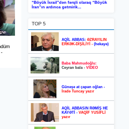
“Böyük İsrail”dən fərqli olaraq “Böyük
İran”ın ardınca getmirik...
TOP 5
AQİL ABBAS:
ƏZRAYILIN
ERKƏK-DİŞİLİYİ -
(hekayə)
ündüm
 -
Baba Mahmudoğlu:
Ceyran bala -
VİDEO
Günəşə at çapan oğlan -
İradə Tuncay yazır
AQİL ABBASIN RƏMİŞ HE
KAYƏTİ -
VAQİF YUSİFLİ
yazır