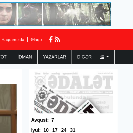
Haqqımızda
Əlaqə
YƏT
İDMAN
YAZARLAR
DIGƏR
Avqust:
7
Iyul:
10
17
24
31