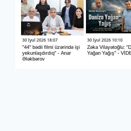
30 Iyul 2026 18:07
30 Iyul 2026 10:10
"44" bədii filmi üzərində işi
Zəka Vilayətoğlu: "
yekunlaşdırdıq" - Anar
Yağan Yağış" - VİD
Ələkbərov