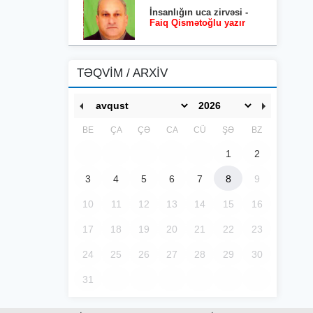
İnsanlığın uca zirvəsi -
Faiq Qismətoğlu yazır
TƏQVİM / ARXİV
BE
ÇA
ÇƏ
CA
CÜ
ŞƏ
BZ
1
2
3
4
5
6
7
8
9
10
11
12
13
14
15
16
17
18
19
20
21
22
23
24
25
26
27
28
29
30
31