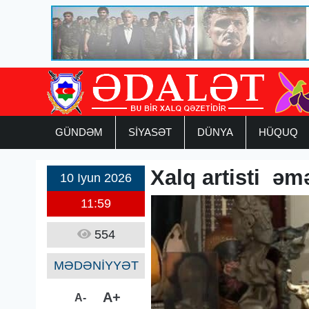
GÜNDƏM
SİYASƏT
DÜNYA
HÜQUQ
Xalq artisti əm
10 Iyun 2026
11:59
554
MƏDƏNİYYƏT
A+
A-