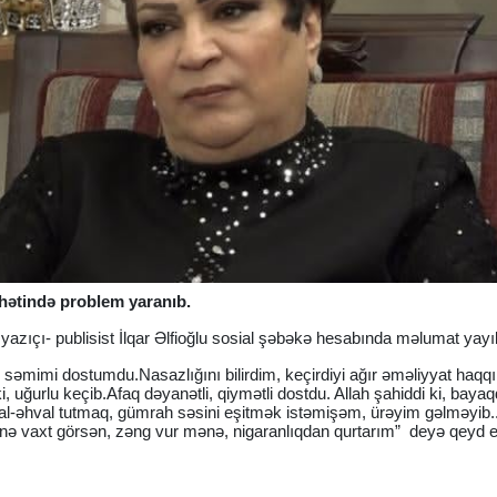
hhətində problem yaranıb.
yazıçı- publisist İlqar Əlfioğlu sosial şəbəkə hesabında məlumat yayı
səmimi dostumdu.Nasazlığını bilirdim, keçirdiyi ağır əməliyyat haqq
, uğurlu keçib.Afaq dəyanətli, qiymətli dostdu. Allah şahiddi ki, baya
al-əhval tutmaq, gümrah səsini eşitmək istəmişəm, ürəyim gəlməyib.
nə vaxt görsən, zəng vur mənə, nigaranlıqdan qurtarım” deyə qeyd e