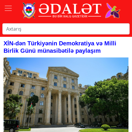
XİN-dən Türkiyənin Demokratiya və Milli
Birlik Günü münasibətilə paylaşım