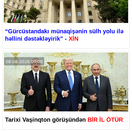
“Gürcüstandakı münaqişənin sülh yolu ilə
həllini dəstəkləyirik” -
XİN
08-08-2026 00:00
Tarixi Vaşinqton görüşündən
BİR İL ÖTÜR