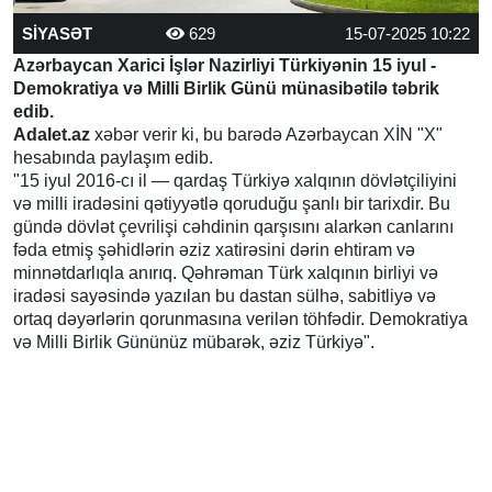
SİYASƏT
629
15-07-2025 10:22
Azərbaycan Xarici İşlər Nazirliyi Türkiyənin 15 iyul -
Demokratiya və Milli Birlik Günü münasibətilə təbrik
edib.
Adalet.az
xəbər verir ki, bu barədə Azərbaycan XİN "X"
hesabında paylaşım edib.
"15 iyul 2016-cı il — qardaş Türkiyə xalqının dövlətçiliyini
və milli iradəsini qətiyyətlə qoruduğu şanlı bir tarixdir. Bu
gündə dövlət çevrilişi cəhdinin qarşısını alarkən canlarını
fəda etmiş şəhidlərin əziz xatirəsini dərin ehtiram və
minnətdarlıqla anırıq. Qəhrəman Türk xalqının birliyi və
iradəsi sayəsində yazılan bu dastan sülhə, sabitliyə və
ortaq dəyərlərin qorunmasına verilən töhfədir. Demokratiya
və Milli Birlik Gününüz mübarək, əziz Türkiyə".