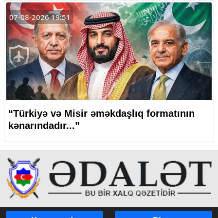
07-08-2026 19:51
“Türkiyə və Misir əməkdaşlıq formatının
kənarındadır...”