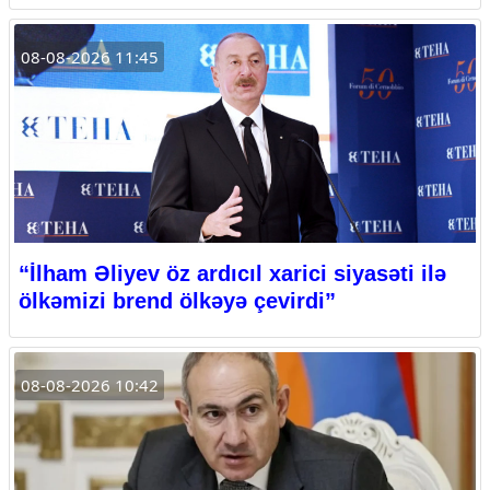
08-08-2026 11:45
“İlham Əliyev öz ardıcıl xarici siyasəti ilə
ölkəmizi brend ölkəyə çevirdi”
08-08-2026 10:42