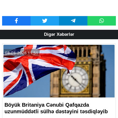
Digər Xəbərlər
08-08-2026 11:51
Böyük Britaniya Cənubi Qafqazda
uzunmüddətli sülhə dəstəyini təsdiqləyib