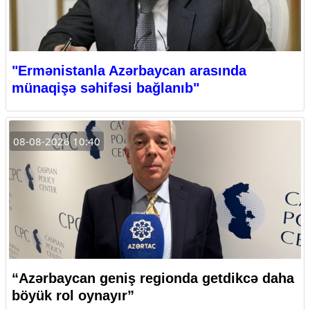
"Ermənistanla Azərbaycan arasında
münaqişə səhifəsi bağlanıb"
08-08-2026 10:40
“Azərbaycan geniş regionda getdikcə daha
böyük rol oynayır”