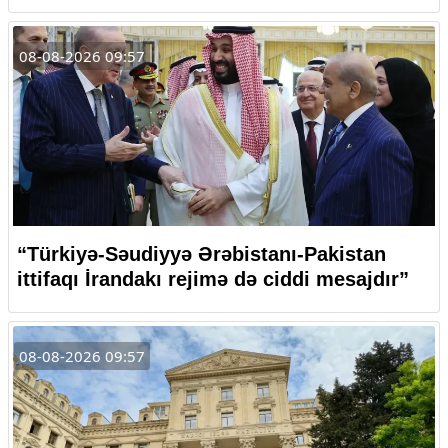
08-08-2026 09:57
“Türkiyə-Səudiyyə Ərəbistanı-Pakistan
ittifaqı İrandakı rejimə də ciddi mesajdır”
08-08-2026 09:57