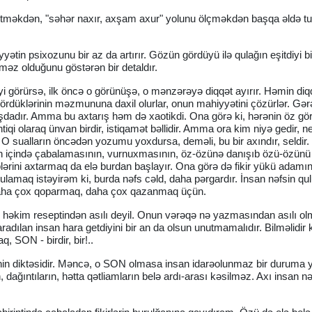
l etməkdən, "səhər naxır, axşam axur" yolunu ölçməkdən başqa əldə t
tin psixozunu bir az da artırır. Gözün gördüyü ilə qulağın eşitdiyi bir
lməz olduğunu göstərən bir detaldır.
nəyi görürsə, ilk öncə o görünüşə, o mənzərəyə diqqət ayırır. Həmin diq
ördüklərinin məzmununa daxil olurlar, onun mahiyyətini çözürlər. Gərə
şdadır. Amma bu axtarış həm də xaotikdi. Ona görə ki, hərənin öz g
qi olaraq ünvan birdir, istiqamət bəllidir. Amma ora kim niyə gedir, n
. O sualların öncədən yozumu yoxdursa, deməli, bu bir axındır, seldir
ntin içində çabalamasının, vurnuxmasının, öz-özünə danışıb özü-özünü
lərini axtarmaq da elə burdan başlayır. Ona görə də fikir yükü adamı
urğulamaq istəyirəm ki, burda nəfs cəld, daha pərgardır. İnsan nəfsin qu
. Daha çox qoparmaq, daha çox qazanmaq üçün.
i həkim reseptindən asılı deyil. Onun vərəqə nə yazmasından asılı o
ılan insan hara getdiyini bir an da olsun unutmamalıdır. Bilməlidir k
 SON - birdir, bir!..
əsinin diktəsidir. Məncə, o SON olmasa insan idarəolunmaz bir duruma 
, dağıntıların, hətta qətliamların belə ardı-arası kəsilməz. Axı insan nə