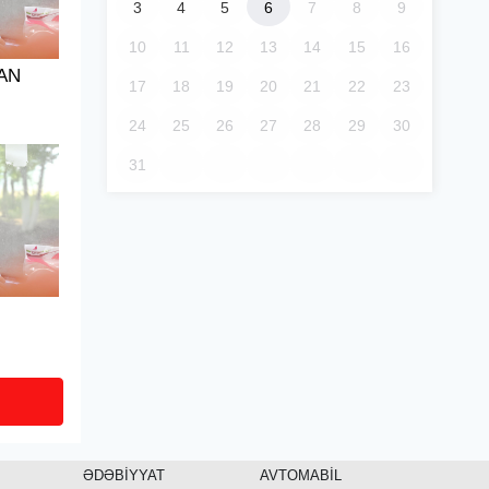
3
4
5
6
7
8
9
10
11
12
13
14
15
16
AN
17
18
19
20
21
22
23
24
25
26
27
28
29
30
31
ƏDƏBİYYAT
AVTOMABİL