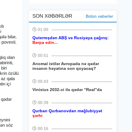
SON XƏBƏRLƏR
Bütün xəbərlər
tıb
01:00
i
lə bilər,
Quterreşdən ABŞ və Rusiyaya çağırış:
 povesti.
Bərpa edin...
00:51
lıq olan
birinti,
Anomal istilər Avropada nə qədər
biri
insanın həyatına son qoyacaq?
krin özülü
 az qala
00:43
in içi
Vinisius 2032-ci ilə qədər “Real”da
u qədər
00:39
Qurban Qurbanovdan məğlubiyyət
şərhi
eynini
dən söz
00:16