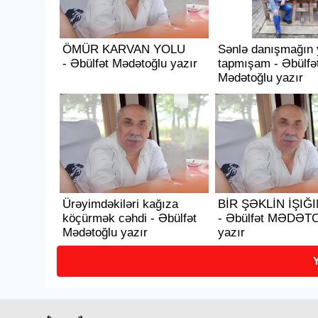
ÖMÜR KARVAN YOLU
Sənlə danışmağın 
- Əbülfət Mədətoğlu yazır
tapmışam - Əbülfə
Mədətoğlu yazır
Ürəyimdəkiləri kağıza
BİR ŞƏKLİN İŞIĞ
köçürmək cəhdi - Əbülfət
- Əbülfət MƏDƏT
Mədətoğlu yazır
yazır
Y