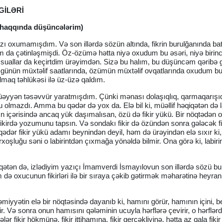
GİLƏRİ
 haqqında düşüncələrim)
yazı oxumamışdım. Və son illərdə sözün altında, fikrin burulğanında ba
da çətinləşmişdi. Öz-özümə hətta niyə oxudum bu əsəri, niyə birinc
uallar da keçirtdim ürəyimdən. Sizə bu halım, bu düşüncəm qəribə gə
ə günün müxtəlif saatlarında, özümün müxtəlif ovqatlarında oxudum bu
maq təhlükəsi ilə üz-üzə qaldım.
əyyən təsəvvür yaratmışdım. Çünki mənası dolaşıqlıq, qarmaqarışıq
 olmazdı. Amma bu qədər də yox da. Elə bil ki, müəllif həqiqətən də la
n içərisində ancaq yük daşımalısan, özü də fikir yükü. Bir nöqtədən o 
fikirdə yozumunu tapsın. Və sondakı fikir də özündən sonra gələcək fi
ədər fikir yükü adamı beynindən deyil, həm də ürəyindən elə sıxır ki,
oşluğu səni o labirintdən çıxmağa yönəldə bilmir. Ona görə ki, labirint
qətən də, izlədiyim yazıçı İmamverdi İsmayılovun son illərdə sözü b
 də oxucunun fikirləri ilə bir sıraya çəkib gətirmək məharətinə heyran
iyyətin elə bir nöqtəsində dayanıb ki, hamını görür, hamının içini, b
ir. Və sonra onun hamısını qələminin ucuyla hərflərə çevirir, o hərflər
 fikir hökmünə, fikir ittihamına, fikir gerçəkliyinə, hətta az qala fikir