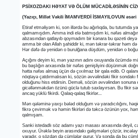
PSİXOZDAKI HƏYAT VƏ ÖLÜM MÜCADİLƏSİNİN CİZ
(Yazıçı, Millət Vəkili İMAMVERDİ İSMAYILOVUN əsəri
Etiraf etməliyəm ki, son illərdə bu ağırlıqda, bu tutumda 
qalmamışdım. Amma indi elə batmışdım ki, nəfəs almağım 
abzasından qatlayıb qoymadım bir kənara bu qəzeti deyə s
amma bir olan Allah şahiddir ki, mən təkrar-təkrar həm d
Hər dəfə də yenidən o burulğana düşdüm, yenidən o boğul
Açığını deyim ki, mən yazının adını oxuyanda özümdə mü
bu başlığın arxasında bir nəfəs genişliyini düşünmək doğru
hətta nəfəs almaq üçün də çıxılmaz bir qala edib. O qalanı
nöqtəyə çatdırmalısan ki, sözün əvvəlindəki fikir sondakı 
olduğunu hiss etdirsin. Deməli, sözün əvvəlindən sonuna q
gicəllənməkdən özünü güclə tutub saxlayırsan. Bu fikir sərx
ancaq yüklü fikirdi. Qalaq-qalaq fikirlər...
Mən qələminə yaxşı bələd olduğum və yaradıcılığını, həqi
fikrə çevirmək və həmin fikirləri də təkcə özünün yox, həm
qalmışam.
Sanki istedadlı söz adamı yazı masası arxasında deyil, cəm
oxuyur. Ürəklə beyin arasındakı gəlişmələri çözür, incələy
yaradır, o sözdən də cümlələr qurur. Və sonda da bu cümlələr