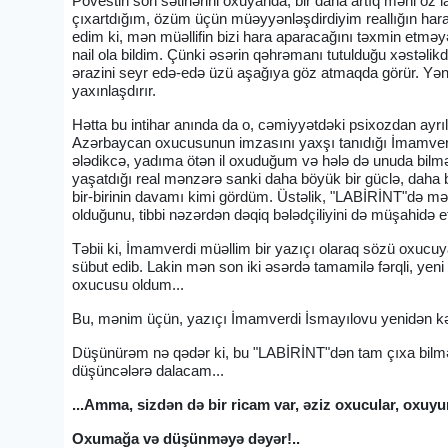
Povestin son sətirlərini oxuyanda, bir daha artıq məni öz l
çıxartdığım, özüm üçün müəyyənləşdirdiyim reallığın har
edim ki, mən müəllifin bizi hara aparacağını təxmin etməy
nail ola bildim. Çünki əsərin qəhrəmanı tutulduğu xəstəli
ərazini seyr edə-edə üzü aşağıya göz atmaqda görür. Yəni
yaxınlaşdırır.
Hətta bu intihar anında da o, cəmiyyətdəki psixozdan ay
Azərbaycan oxucusunun imzasını yaxşı tanıdığı İmamverd
ələdikcə, yadıma ötən il oxuduğum və hələ də unuda bilmə
yaşatdığı real mənzərə sanki daha böyük bir güclə, daha 
bir-birinin davamı kimi gördüm. Üstəlik, "LABİRİNT"də m
olduğunu, tibbi nəzərdən dəqiq bələdçiliyini də müşahidə 
Təbii ki, İmamverdi müəllim bir yazıçı olaraq sözü oxucu
sübut edib. Lakin mən son iki əsərdə tamamilə fərqli, yeni
oxucusu oldum...
Bu, mənim üçün, yazıçı İmamverdi İsmayılovu yenidən kəş
Düşünürəm nə qədər ki, bu "LABİRİNT"dən tam çıxa bilm
düşüncələrə dalacam...
...Amma, sizdən də bir ricam var, əziz oxucular, oxuyun
Oxumağa və düşünməyə dəyər!..