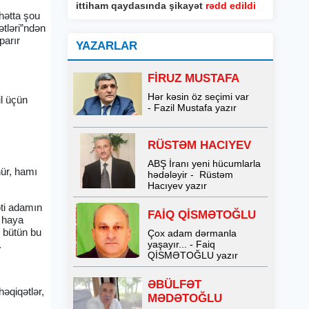
ittiham qaydasında şikayət
rədd edildi
hətta şou
ətləri”ndən
parır
YAZARLAR
FİRUZ MUSTAFA
Hər kəsin öz seçimi var
il üçün
- Fazil Mustafa yazır
RÜSTƏM HACIYEV
ABŞ İranı yeni hücumlarla
nür, hamı
hədələyir - Rüstəm
Hacıyev yazır
əti adamın
FAİQ QİSMƏTOĞLU
, haya
, bütün bu
Çox adam dərmanla
.
yaşayır... - Faiq
QİSMƏTOĞLU yazır
ƏBÜLFƏT
həqiqətlər,
MƏDƏTOĞLU