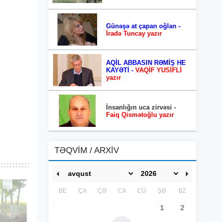
Günəşə at çapan oğlan -
İradə Tuncay yazır
AQİL ABBASIN RƏMİŞ HE
KAYƏTİ -
VAQİF YUSİFLİ
yazır
İnsanlığın uca zirvəsi -
Faiq Qismətoğlu yazır
TƏQVİM / ARXİV
BE
ÇA
ÇƏ
CA
CÜ
ŞƏ
BZ
1
2