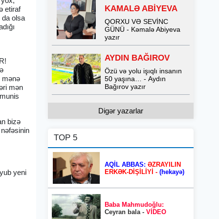
 yox,
KAMALƏ ABİYEVA
 etiraf
 da olsa
QORXU VƏ SEVİNC
adığı
GÜNÜ - Kəmalə Abiyeva
yazır
AYDIN BAĞIROV
R!
də
Özü və yolu işıqlı insanın
un mənə
50 yaşına… - Aydın
Bağırov yazır
ləri mən
 munis
Digər yazarlar
an bizə
 nəfəsinin
TOP 5
AQİL ABBAS:
ƏZRAYILIN
ERKƏK-DİŞİLİYİ -
(hekayə)
yub yeni
Baba Mahmudoğlu:
Ceyran bala -
VİDEO