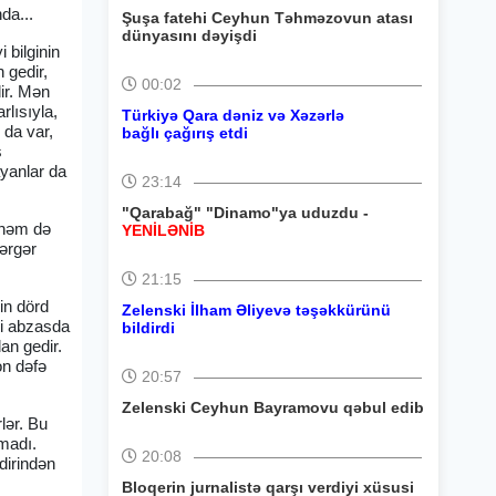
nda...
Şuşa fatehi Ceyhun Təhməzovun atası
dünyasını dəyişdi
 bilginin
 gedir,
00:02
ir. Mən
rlısıyla,
Türkiyə Qara dəniz və Xəzərlə
q da var,
bağlı çağırış etdi
s
ayanlar da
23:14
"Qarabağ" "Dinamo"ya uduzdu -
 həm də
YENİLƏNİB
zərgər
21:15
in dörd
Zelenski İlham Əliyevə təşəkkürünü
ci abzasda
bildirdi
an gedir.
on dəfə
20:57
Zelenski Ceyhun Bayramovu qəbul edib
lər. Bu
madı.
20:08
dirindən
Bloqerin jurnalistə qarşı verdiyi xüsusi