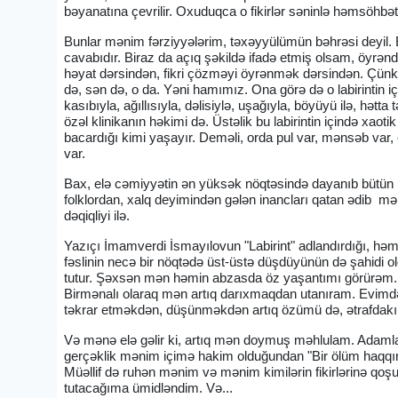
bəyanatına çevrilir. Oxuduqca o fikirlər səninlə həmsöhbə
Bunlar mənim fərziyyələrim, təxəyyülümün bəhrəsi deyil. B
cavabıdır. Biraz da açıq şəkildə ifadə etmiş olsam, öyrənd
həyat dərsindən, fikri çözməyi öyrənmək dərsindən. Çünki 
də, sən də, o da. Yəni hamımız. Ona görə də o labirintin içi
kasıbıyla, ağıllısıyla, dəlisiylə, uşağıyla, böyüyü ilə, hətta
özəl klinikanın həkimi də. Üstəlik bu labirintin içində xao
bacardığı kimi yaşayır. Deməli, orda pul var, mənsəb var,
var.
Bax, elə cəmiyyətin ən yüksək nöqtəsində dayanıb bütün bu
folklordan, xalq deyimindən gələn inancları qatan ədib mən
dəqiqliyi ilə.
Yazıçı İmamverdi İsmayılovun "Labirint" adlandırdığı, həm
fəslinin necə bir nöqtədə üst-üstə düşdüyünün də şahidi o
tutur. Şəxsən mən həmin abzasda öz yaşantımı görürəm. H
Birmənalı olaraq mən artıq darıxmaqdan utanıram. Evimdə,
təkrar etməkdən, düşünməkdən artıq özümü də, ətrafdakı
Və mənə elə gəlir ki, artıq mən doymuş məhlulam. Adamla
gerçəklik mənim içimə hakim olduğundan "Bir ölüm haqqınd
Müəllif də ruhən mənim və mənim kimilərin fikirlərinə qoşu
tutacağıma ümidləndim. Və...