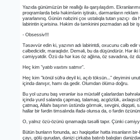
Yazıda günümüzün bir reallığı ilə qarşılaşdım. Ekranlarım
proqramlarda belə həkimlərin iştirakı, dərmanların reklam
yararlanırıq. Günün nəbzini çox ustalıqla tutan yazıçı da
labirintin içərisinə. Həkim də təmkinini pozmadan adi bir işg
- Obsessiv!!!
Təsəvvür edin ki, yazının adı labirintdi, oxucunu cəlb edi
cəlbedicidir, maraqlıdır. Deməli, bu da düşündürür. Hər iki
cəmiyyətdir. Özü də hər kəs öz ağlına, öz savadına, öz d
Heç kim "yatıb vaxtını satmır".
Heç kim "könül süfrə deyil ki, açıb töksün..." deyimini u
içində danışır, hamı da gedir. Olumdan ölümə doğru.
Bu yol uzunu baş verənlər isə müxtəlif çalarlardan bəhrələnir
içində yurd salanda çapmaq, talamaq, acgözlük, əxlaqsızl
çatmaq, Allahı başının üstündə görmək, sevgini, diqqəti, s
hallar bir fərdin timsalında ifadə olunsa da, o fərdin özünün
O, yalnız özü-özünü qınamaqla təsəlli tapır. Çünki cəmiyyə
Bütün bunların fonunda, acı həqiqətlər hətta insanların bir-
çayı, gölü qurudan, dənizi çirkaba batırıb balıqları dənizdə