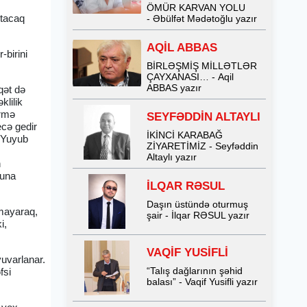
ÖMÜR KARVAN YOLU
utacaq
- Əbülfət Mədətoğlu yazır
AQİL ABBAS
-birini
BİRLƏŞMİŞ MİLLƏTLƏR
ÇAYXANASI… - Aqil
ABBAS yazır
qət də
klilik
örmə
SEYFƏDDİN ALTAYLI
ecə gedir
İKİNCİ KARABAĞ
. Yuyub
ZİYARETİMİZ - Seyfəddin
Altaylı yazır
n
luna
İLQAR RƏSUL
Daşın üstündə oturmuş
lmayaraq,
şair - İlqar RƏSUL yazır
i,
VAQİF YUSİFLİ
yuvarlanar.
“Talış dağlarının şəhid
fsi
balası” - Vaqif Yusifli yazır