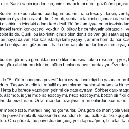
t olur. Sanki sənin içindən keçənin cavabı kimi durur gözünün qarşısı
unlar bir oxucu olaraq, oxuduğum əsərin mənə keçdiyi dərsin, verdiyi
iyimin öyrədənə cavabıdır. Deməli, söhbət o labirintin içindəki dərsdən
o labirintin içindəki adam fərd deyil. Bütün cəmiyyət onun içərisindəd
ndəki fərdin konkret adı yoxdur. O, bütöv bir cəmiyyətin obrazıdır - va
 təbiət ilə də. Çünki bu labirintin içində ölən dəniz də var, gül satan uşa
tik bir həyat da var. Hər kəs istədiyi kimi yaşayır, amma həm də hər kə
 orda ehtiyacını, güzəranını, hətta dərman almaq dərdini zülümlə yaş
nları görən və gördüklərinin də fikir ifadəsinə təkcə rəssamlıq yox,
ə görə ahıl bir müdrik kimi bütün bunları danışır, xırdalayır. Özü də 
 də "Bir ölüm haqqında povest" kimi qiymətləndirdiyi bu yazıda mən il
ldum. Təsəvvür edin ki, müəllif oxucu olaraq mənim əlimdən elə birin
ətta bu barədə yazdığım şeirimi də xatırlayıram. Söhbət darıxmaqd
 ailəmdə, iş yerimdə nə edəcəyimi, necə edəcəyimi, bəzən bir fikri 
ları da bezdirirəm. Onlar məndən uzaqlaşır, mən onlardan küsürəm.
r məndə təzə, maraqlı heç nə görmürlər. Ona görə də məni yola verir
a povest"in elə ilk abzasında düşündüm ki, bu, bəlkə də fikrə qoşul
lub. Ona görə də bu povestdə bir çıxış yolu tapacağıma, bir xilas kən