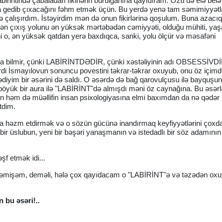
abirintində çabaladan fikirlərin burulğanına qayıdıram. Özü də elə belə
a gedib çıxacağını fəhm etmək üçün. Bu yerdə yenə tam səmimiyyətlə
ə çalışırdım. İstəyirdim mən də onun fikirlərinə qoşulum. Buna azacıq
kdən çıxış yolunu ən yüksək mərtəbədən cəmiyyəti, olduğu mühiti, yaş
 o, ən yüksək qatdan yerə baxdıqca, sanki, yolu ölçür və məsafəni
rıla bilmir, çünki LABİRİNTDƏDİR, çünki xəstəliyinin adı OBSESSİVDİ
i İsmayılovun sonuncu povestini təkrar-təkrar oxuyub, onu öz içim
diyim bir əsərini də saldı. O əsərdə də bağ qarovulçusu ilə bayquş
böyük bir aura ilə "LABİRİNT"də almışdı məni öz caynağına. Bu əsər
ən həm də müəllifin insan psixologiyasına elmi baxımdan da nə qədər
etdim.
ya həzm etdirmək və o sözün gücünə inandırmaq keyfiyyətlərini çoxd
 bir üslubun, yeni bir bəşəri yanaşmanın və istedadlı bir söz adamının
f etmək idi...
əmişəm, deməli, hələ çox qayıdacam o "LABİRİNT"ə və təzədən oxu
 bu əsəri!..