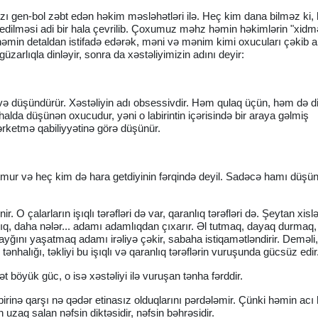
ızı gen-bol zəbt edən həkim məsləhətləri ilə. Heç kim dana bilməz ki, 
 edilməsi adi bir hala çevrilib. Çoxumuz məhz həmin həkimlərin "xidm
 həmin detaldan istifadə edərək, məni və mənim kimi oxucuları çəkib a
üzarlıqla dinləyir, sonra da xəstəliyimizin adını deyir:
r və düşündürür. Xəstəliyin adı obsessivdir. Həm qulaq üçün, həm də d
 halda düşünən oxucudur, yəni o labirintin içərisində bir araya gəlmiş
ərketmə qabiliyyətinə görə düşünür.
nutmur və heç kim də hara getdiyinin fərqində deyil. Sadəcə hamı düşü
. O çalarların işıqlı tərəfləri də var, qaranlıq tərəfləri də. Şeytan xisl
ıq, daha nələr... adamı adamlıqdan çıxarır. Əl tutmaq, dayaq durmaq
ayğını yaşatmaq adamı irəliyə çəkir, sabaha istiqamətləndirir. Deməli
 tənhalığı, təkliyi bu işıqlı və qaranlıq tərəflərin vuruşunda gücsüz edir
t böyük güc, o isə xəstəliyi ilə vuruşan tənha fərddir.
birinə qarşı nə qədər etinasız olduqlarını pərdələmir. Çünki həmin acı 
n uzaq salan nəfsin diktəsidir, nəfsin bəhrəsidir.