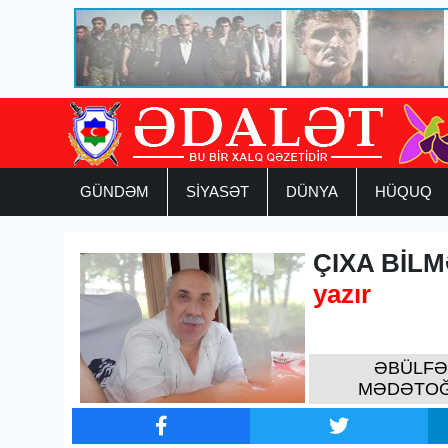
GÜNDƏM
SİYASƏT
DÜNYA
HÜQUQ
ÇIXA BİLM
yazır
ƏBÜLFƏ
MƏDƏTO