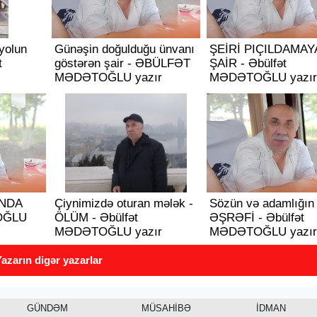
yolun
Günəşin doğulduğu ünvanı
ŞEİRİ PIÇILDAMAY
t
göstərən şair - ƏBÜLFƏT
ŞAİR - Əbülfət
MƏDƏTOĞLU yazır
MƏDƏTOĞLU yazır
INDA
Çiynimizdə oturan mələk -
Sözün və adamlığın
OĞLU
ÖLÜM - Əbülfət
ƏŞRƏFİ - Əbülfət
MƏDƏTOĞLU yazır
MƏDƏTOĞLU yazır
azarın digər yazarlar
GÜNDƏM
MÜSAHİBƏ
İDMAN