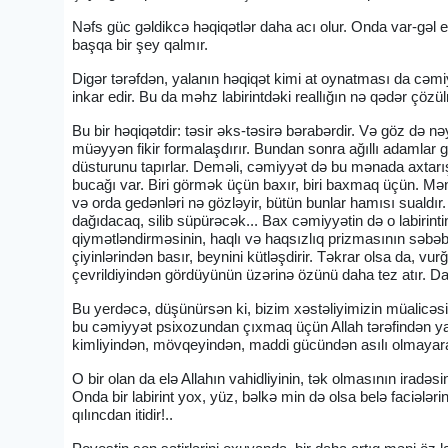
Nəfs güc gəldikcə həqiqətlər daha acı olur. Onda var-gə
başqa bir şey qalmır.
Digər tərəfdən, yalanın həqiqət kimi at oynatması da cəmiyyə
inkar edir. Bu da məhz labirintdəki reallığın nə qədər çözü
Bu bir həqiqətdir: təsir əks-təsirə bərabərdir. Və göz də 
müəyyən fikir formalaşdırır. Bundan sonra ağıllı adamlar g
düsturunu tapırlar. Deməli, cəmiyyət də bu mənada axtarı
bucağı var. Biri görmək üçün baxır, biri baxmaq üçün. Mənti
və orda gedənləri nə gözləyir, bütün bunlar hamısı sualdır
dağıdacaq, silib süpürəcək... Bax cəmiyyətin də o labiri
qiymətləndirməsinin, haqlı və haqsızlıq prizmasının səbəb
çiyinlərindən basır, beynini kütləşdirir. Təkrar olsa da, v
çevrildiyindən gördüyünün üzərinə özünü daha tez atır
Bu yerdəcə, düşünürsən ki, bizim xəstəliyimizin müalicəs
bu cəmiyyət psixozundan çıxmaq üçün Allah tərəfindən yarad
kimliyindən, mövqeyindən, maddi gücündən asılı olmayaraq,
O bir olan da elə Allahın vahidliyinin, tək olmasının irad
Onda bir labirint yox, yüz, bəlkə min də olsa belə faciələrin
qılıncdan itidir!..