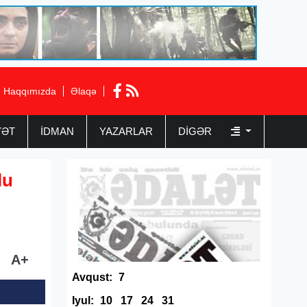
Haqqımızda
Əlaqə
YƏT
İDMAN
YAZARLAR
DIGƏR
lu
A+
Avqust:
7
Iyul:
10
17
24
31