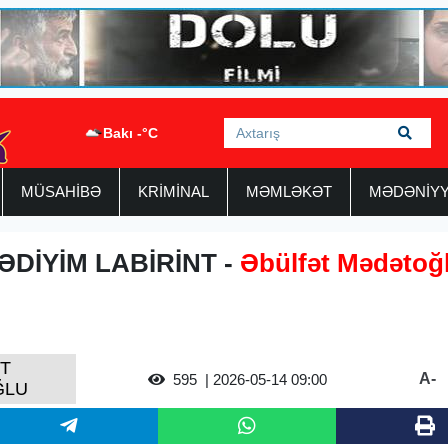
Bakı -°C
MÜSAHİBƏ
KRİMİNAL
MƏMLƏKƏT
MƏDƏNİY
ƏDİYİM LABİRİNT -
Əbülfət Mədətoğ
T
A-
595
| 2026-05-14 09:00
ĞLU