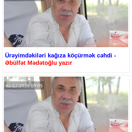
Ürəyimdəkiləri kağıza köçürmək cəhdi -
Əbülfət Mədətoğlu yazır
02-07-2026 09:05