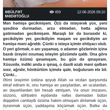
ƏBÜLFƏT
459
12-06-2026 09:10
MƏDƏTOĞLU
Mən həmişə gecikmişəm. Özü də istəyərək yox, yəni
qəsdinə durmadan, arzu etmədən, hətta ağlıma
gətirmədən gecikmişəm. Maraqlı bir də burasıdır ki,
gecikdiyim yer, gecikdiyim məqam və gecikdiyim an
həmişə məni ağrıdıb. Çünki o istəyə içimin ehtiyacı olub.
O yeri görmək, o anı yaşamaq, o adamın gözlərinin içinə
baxıb ürəyini oxumaq istəyim gözümdə qalıb. Ona görə
həmişə özümü qınamışam, bu gün də qınayıram.
Xüsusilə, indiki anda o qınaq, o daxili əzab məni qəlbən
sıxır, ağrıdır, hönkürtüm içimdə qalır, boğuluram elə bil.
Çünki...
Əlimi ürəyimin üstünə qoyub Allah və vicdan qarşısında
etiraf edirəm ki, onu həmişə ən yaxşılardan, ən ucalardan,
ən dəyərlilərdən biri hesab etmişəm. Və onun imzasını,
sözünü, söhbətini eşidəndə nəfəs dərmədən bütün
diqqətimi cəmləyib özümə hakim olmuşam dinləmək üçün,
öyrənmək üçün, yaddaşıma köçürmək üçün. Bəlkə də