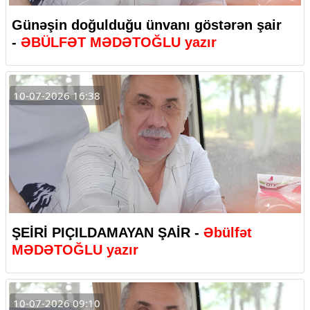
Günəşin doğulduğu ünvanı göstərən şair
-
ƏBÜLFƏT MƏDƏTOĞLU yazır
10-07-2026 16:38
ŞEİRİ PIÇILDAMAYAN ŞAİR -
Əbülfət
MƏDƏTOĞLU yazır
10-07-2026 09:10