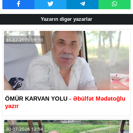
Yazarın digər yazarlar
31-07-2026 09:10
ÖMÜR KARVAN YOLU
- Əbülfət Mədətoğlu
yazır
30-07-2026 12:54