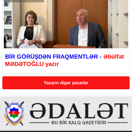
BİR GÖRÜŞDƏN FRAQMENTLƏR -
Əbülfət
MƏDƏTOĞLU yazır
Yazarın digər yazarlar