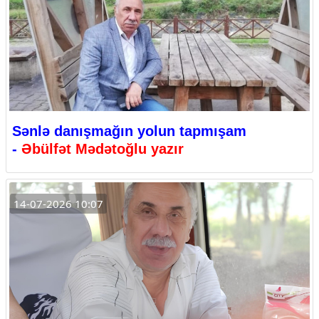
Sənlə danışmağın yolun tapmışam
-
Əbülfət Mədətoğlu yazır
14-07-2026 10:07