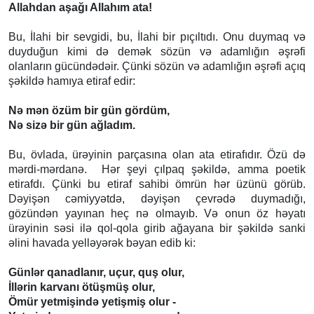
Allahdan aşağı Allahım ata!
Bu, İlahi bir sevgidi, bu, İlahi bir pıçıltıdı. Onu duymaq və
duyduğun kimi də demək sözün və adamlığın əşrəfi
olanların gücündədəir. Çünki sözün və adamlığın əşrəfi açıq
şəkildə hamıya etiraf edir:
Nə mən özüm bir gün gördüm,
Nə sizə bir gün ağladım.
Bu, övlada, ürəyinin parçasına olan ata etirafıdır. Özü də
mərdi-mərdanə. Hər şeyi çılpaq şəkildə, amma poetik
etirafdı. Çünki bu etiraf sahibi ömrün hər üzünü görüb.
Dəyişən cəmiyyətdə, dəyişən çevrədə duymadığı,
gözündən yayınan heç nə olmayıb. Və onun öz həyatı
ürəyinin səsi ilə qol-qola girib ağayana bir şəkildə sanki
əlini havada yelləyərək bəyan edib ki:
Günlər qanadlanır, uçur, quş olur,
İllərin karvanı ötüşmüş olur,
Ömür yetmişində yetişmiş olur -