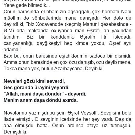
Yenə gedə bilmədik...
Onun barəsində el-obamızın ağsaqqalı, çox hörmətli Nəbi
müəllim də söhbətlərində mənə danışırdı. Hər dəfə də
deyirdi ki, "biz Xocavənddə (keçmiş Martuni qəsəbəsində -
Ə.M) orta məktəbdə oxuyanda mən Əşrəfi lap yaxından
tanıdım. Biz bir kənddənik. Əşrəfin fitri istedadı,
canıyananlığı, qayğıkeşiyi heç kimdə yoxdu, Əşrəf ayrı
adamdı".
Bax bu, onun barəsində eşitdiklərimin sadəcə bir qismidi.
Amma onun barəsində ən çox özü danışıb, özü deyib mənə.
Təkcə mənə yox, bütün Azərbaycana. Deyib ki:
Nəvələri gözü kimi sevərdi,
Gec görəndə ürəyini yeyərdi.
"Allah, məni daşa döndər" - deyərdi,
Mənim anam daşa döndü axırda.
Nəvələrinə yazmışdı bu şeiri Əşrəf Veysəlli. Sevgisini belə
ifadə etmişdi. O sevginin içərisində hər şey vardı. Daş da
ana olmuşdu hətta. Onun ardınca ataya üz tutmuşdu.
Demişdi ki: