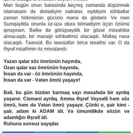
Mən bugün onun barəsində keçmiş zamanda düşünmək
istəməsəm də dinlədiyim xatirələr, eşitdiyim söhbətlər
zaman hökmünün gücünü mənə də göstərir. Və mən
Sumqayltda onunla üz-üzə otura bilmədiyim üçün özümü
qınayıram. Bəlkə də görüşsəydik bir gözəl müsahibə
alınacaqdı, bir maraqlı söhbətimiz olacaqdı. Mütləq nəsə
olacaqdı. Təəssüf. Bu təəssüfün bircə təsəllisi var. O da
Əşrəf müəllimin öz misralarıdı:
Yazan qalar söz ömrünün hayında,
Ozan qalar saz ömrünün hayında,
İnsan da var - öz ömrünün hayında,
İnsan da var - Vətən ömrü yaşayır!
Bəli, bu gün bizdən barmaq sayı məsafədə bir ayrılıq
yaşanır. Cismani ayrılıq. Amma Əşrəf Veysəlli həm söz
ömrü, həm də Vətən ömrü yaşayır. Çünki o, şair kimi -
şair, adam ki ADAM idi. Və ümumilikdə sözün və
adamlığın Əşrəfi idi.
Ruhuna sonsuz sayqılar.