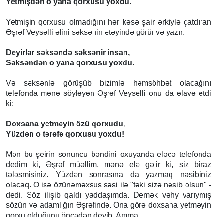
Yetmişdən o yana qorxusu yoxdu.
Yetmişin qorxusu olmadığını hər kəsə şair ərkiylə çatdıran
Əşrəf Veysəlli əlini səksənin ətəyində görür və yazır:
Deyirlər səksəndə səksənir insan,
Səksəndən o yana qorxusu yoxdu.
Və səksənlə görüşüb bizimlə həmsöhbət olacağını
telefonda mənə söyləyən Əşrəf Veysəlli onu da əlavə etdi
ki:
Doxsana yetməyin özü qorxudu,
Yüzdən o tərəfə qorxusu yoxdu!
Mən bu şeirin sonuncu bəndini oxuyanda eləcə telefonda
dedim ki, Əşrəf müəllim, mənə elə gəlir ki, siz biraz
tələsmisiniz. Yüzdən sonrasına da yazmaq nəsibiniz
olacaq. O isə özünəməxsus səsi ilə "təki sizə nəsib olsun" -
dedi. Söz ilişib qaldı yaddaşımda. Demək vəhy varıymış
sözün və adamlığın Əşrəfində.
Ona görə doxsana yetməyin
qorxu olduğunu öncədən deyib. Amma...