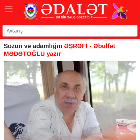
Sözün və adamlığın
ƏŞRƏFİ - Əbülfət
MƏDƏTOĞLU yazır