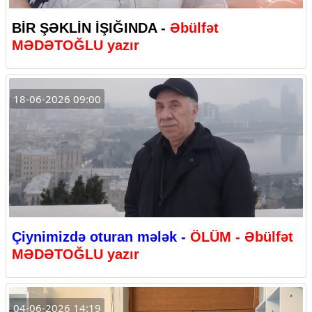
BİR ŞƏKLİN İŞIĞINDA -
Əbülfət
MƏDƏTOĞLU yazır
18-06-2026 09:00
Çiynimizdə oturan mələk -
ÖLÜM - Əbülfət
MƏDƏTOĞLU yazır
04-06-2026 14:19