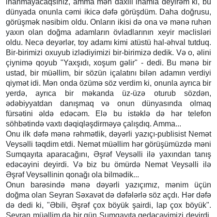
inanmayacaqsınız, amma mən daxili inamla deyirəm ki, bu
dünyada onunla cəmi ikicə dəfə görüşdüm. Daha doğrusu,
görüşmək nəsibim oldu. Onların ikisi də ona və mənə ruhən
yaxın olan doğma adamların övladlarının xeyir məclisləri
oldu. Necə deyərlər, toy adamı kimi atüstü hal-əhval tutduq.
Bir-birimizi oxuyub izlədiyimizi bir-birimizə dedik. Və o, əlini
çiynimə qoyub "Yaxşıdı, xoşum gəlir" - dedi. Bu mənə bir
ustad, bir müəllim, bir sözün içalatını bilən adamın verdiyi
qiymət idi. Mən onda özümə söz verdim ki, onunla ayrıca bir
yerdə, ayrıca bir məkanda üz-üzə oturub sözdən,
ədəbiyyatdan danışmaq və onun dünyasında olmaq
fürsətini əldə edəcəm. Elə bu istəklə də hər telefon
söhbətində vaxtı dəqiqləşdirməyə çalışdıq. Amma...
Onu ilk dəfə mənə rəhmətlik, dəyərli yazıçı-publisist Nemət
Veysəlli təqdim etdi. Nemət müəllim hər görüşümüzdə məni
Sumqayıta aparacağını, Əşrəf Veysəlli ilə yaxından tanış
edəcəyini deyirdi. Və biz bu ömürdə Nemət Veysəlli ilə
Əşrəf Veysəllinin qonağı ola bilmədik...
Onun barəsində mənə dəyərli yazıçımız, mənim üçün
doğma olan Seyran Səxavət də dəfələrlə söz açdı. Hər dəfə
də dedi ki, "Əbili, Əşrəf çox böyük şairdi, lap çox böyük".
Seyran müəllim də bir gün Sumqayıta gedəcəyimizi deyirdi.