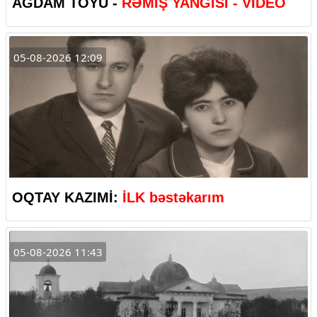
AĞDAM TOYU -
RƏMİŞ YANĞISI - VİDEO
05-08-2026 12:09
OQTAY KAZIMİ:
İLK bəstəkarım
05-08-2026 11:43