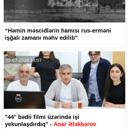
“Həmin məscidlərin hamısı rus-erməni
işğalı zamanı məhv edilib”
30-07-2026 18:07
"44" bədii filmi üzərində işi
yekunlaşdırdıq" -
Anar Ələkbərov