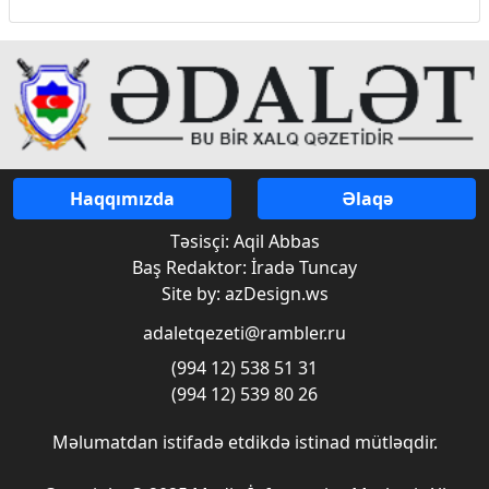
Haqqımızda
Əlaqə
Təsisçi: Aqil Abbas
Baş Redaktor: İradə Tuncay
Site by: azDesign.ws
adaletqezeti@rambler.ru
(994 12) 538 51 31
(994 12) 539 80 26
Məlumatdan istifadə etdikdə istinad mütləqdir.