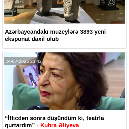
Azərbaycandakı muzeylərə 3893 yeni
eksponat daxil olub
24-07-2026 23:42
“İflicdən sonra düşündüm ki, teatrla
qurtardım” -
Kubra Əliyeva