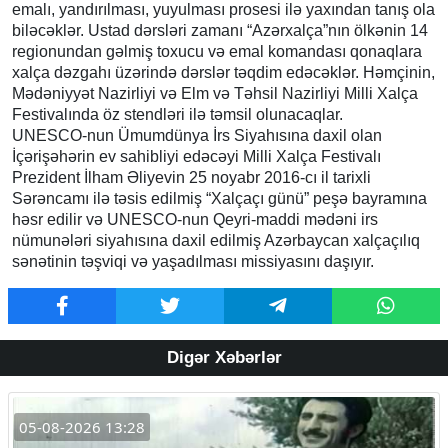
emalı, yandırılması, yuyulması prosesi ilə yaxından tanış ola
biləcəklər. Ustad dərsləri zamanı “Azərxalça”nın ölkənin 14
regionundan gəlmiş toxucu və emal komandası qonaqlara
xalça dəzgahı üzərində dərslər təqdim edəcəklər. Həmçinin,
Mədəniyyət Nazirliyi və Elm və Təhsil Nazirliyi Milli Xalça
Festivalında öz stendləri ilə təmsil olunacaqlar.
UNESCO-nun Ümumdünya İrs Siyahısına daxil olan
İçərişəhərin ev sahibliyi edəcəyi Milli Xalça Festivalı
Prezident İlham Əliyevin 25 noyabr 2016-cı il tarixli
Sərəncamı ilə təsis edilmiş “Xalçaçı günü” peşə bayramına
həsr edilir və UNESCO-nun Qeyri-maddi mədəni irs
nümunələri siyahısına daxil edilmiş Azərbaycan xalçaçılıq
sənətinin təşviqi və yaşadılması missiyasını daşıyır.
Digər Xəbərlər
05-08-2026 13:28