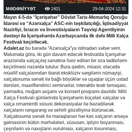
MƏDƏNİYYƏT
2401
29-04-2024 12:31
Mayın 4-5-də “İçərişəhər” Dövlət Tarix-Memarlıq Qoruğu
İdarəsi və “Azərxalça” ASC-nin təşkilatçılığı, İqtisadiyyat
Nazirliyi, İxracın və İnvestisiyaların Təşviqi Agentliyinin
dəstəyi ilə İçərişəhərdə Azərbaycanda ilk dəfə Milli Xalça
Festivalı keçiriləcək.
Adalet.az
bu barədə “Azərxalça”ya istinadən xəbər verir.
Məlumata görə, iki gün davam edəcək festivalda İçərişəhər
ərazisində xalçaçılıq sənətinə həsr edilən bir sıra tədbirlərin
keçirilməsi nəzərdə tutulur. Bura qədim, müasir, eləcədə
müəllif xalçalarından ibarət eksklüziv sərgilərin nümayişi,
xalçatoxuma sənəti ilə bağlı böyüklər və uşaqlar üçün ustad
dərsləri, maarifləndirici seminarlar, interaktiv teatr tamaşası,
yarmarka, muğam axşamı və konsert proqramı daxildir. Milli
Xalça Festivalı günlərində İçərişəhərin küçələri xalçalar və
xalça ornamentli xüsusi dekorasiyalar ilə bəzədilərək
xalçaların rəngarəng və sehirli gözəlliyinə bürünəcək.
Xalçatoxuma sənəti ilə maraqlanan hər kəs xalçanın ərsəyə
gəlməsinin bütün mərhələləri, xüsusən, ipliyin boyanması,
çeşnilərin və naxışların vurulması, xalçanın toxunması,