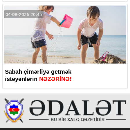
04-08-2026 20:45
Sabah çimərliyə getmək
istəyənlərin
NƏZƏRİNƏ!