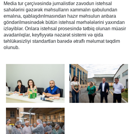
Media tur çərçivəsində jurnalistlər zavodun istehsal
sahələrini gəzərək məhsulların xammalın qəbulundan
emalına, qablaşdırılmasından hazır məhsulun anbara
göndərilməsinədək bütün istehsal mərhələlərini yaxından
izləyiblər. Onlara istehsal prosesində tətbiq olunan müasir
avadanlıqlar, keyfiyyətə nəzarət sistemi və qida
təhlükəsizliyi standartları barədə ətraflı məlumat təqdim
olunub.