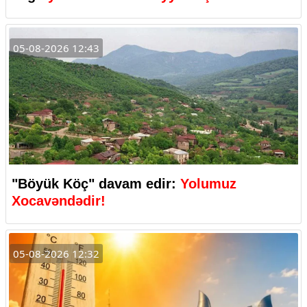
05-08-2026 12:43
"Böyük Köç" davam edir:
Yolumuz
Xocavəndədir!
05-08-2026 12:32