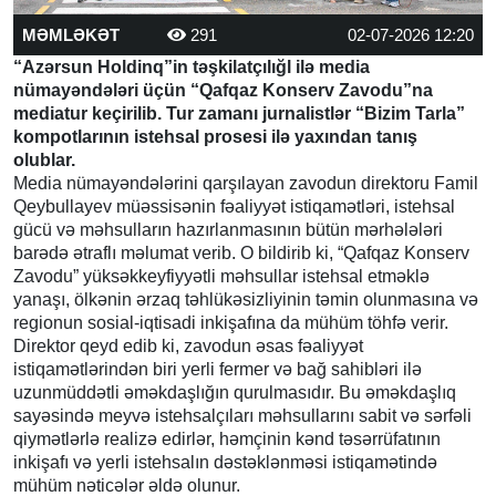
MƏMLƏKƏT
291
02-07-2026 12:20
“Azərsun Holdinq”in təşkilatçılığl ilə media
nümayəndələri üçün “Qafqaz Konserv Zavodu”na
mediatur keçirilib. Tur zamanı jurnalistlər “Bizim Tarla”
kompotlarının istehsal prosesi ilə yaxından tanış
olublar.
Media nümayəndələrini qarşılayan zavodun direktoru Famil
Qeybullayev müəssisənin fəaliyyət istiqamətləri, istehsal
gücü və məhsulların hazırlanmasının bütün mərhələləri
barədə ətraflı məlumat verib. O bildirib ki, “Qafqaz Konserv
Zavodu” yüksəkkeyfiyyətli məhsullar istehsal etməklə
yanaşı, ölkənin ərzaq təhlükəsizliyinin təmin olunmasına və
regionun sosial-iqtisadi inkişafına da mühüm töhfə verir.
Direktor qeyd edib ki, zavodun əsas fəaliyyət
istiqamətlərindən biri yerli fermer və bağ sahibləri ilə
uzunmüddətli əməkdaşlığın qurulmasıdır. Bu əməkdaşlıq
sayəsində meyvə istehsalçıları məhsullarını sabit və sərfəli
qiymətlərlə realizə edirlər, həmçinin kənd təsərrüfatının
inkişafı və yerli istehsalın dəstəklənməsi istiqamətində
mühüm nəticələr əldə olunur.