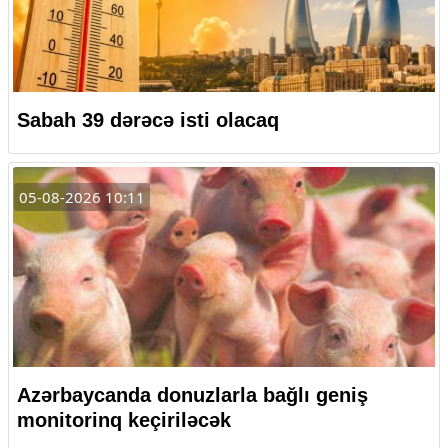
Sabah 39 dərəcə isti olacaq
05-08-2026 10:11
Azərbaycanda donuzlarla bağlı geniş
monitorinq keçiriləcək