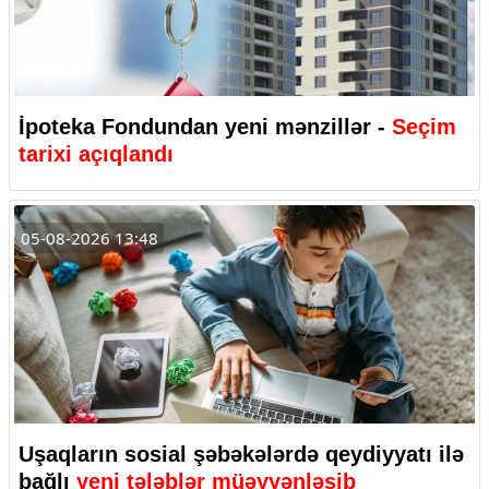
İpoteka Fondundan yeni mənzillər -
Seçim
tarixi açıqlandı
05-08-2026 13:48
Uşaqların sosial şəbəkələrdə qeydiyyatı ilə
bağlı
yeni tələblər müəyyənləşib