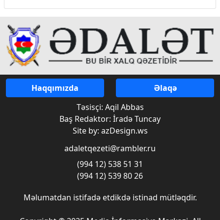
Haqqımızda
Əlaqə
Təsisçi: Aqil Abbas
Baş Redaktor: İradə Tuncay
Site by: azDesign.ws
adaletqezeti@rambler.ru
(994 12) 538 51 31
(994 12) 539 80 26
Məlumatdan istifadə etdikdə istinad mütləqdir.