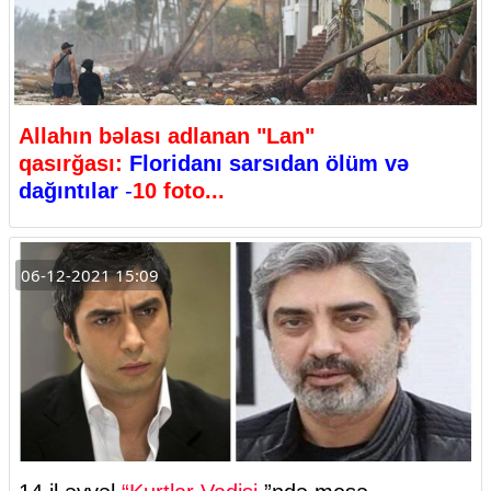
Allahın bəlası adlanan "Lan"
qasırğası:
Floridanı sarsıdan ölüm və
dağıntılar
-
10 foto...
06-12-2021 15:09