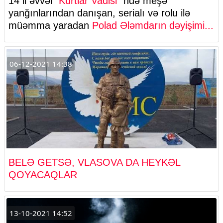
14 il əvvəl
“Kurtlar Vadisi
”ndə meşə
yanğınlarından danışan, serialı və rolu ilə
müəmma yaradan
Polad Ələmdarın dəyişimi...
06-12-2021 14:38
BELƏ GETSƏ, VLASOVA DA HEYKƏL
QOYACAQLAR
13-10-2021 14:52