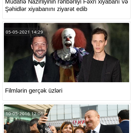
Müdafiə Nazirliyinin rəhbərliyi Fəxri xiyabanı və
Şəhidlər xiyabanını ziyarət edib
05-05-2021 14:29
Filmlərin gerçək üzləri
10-05-2016 12:06