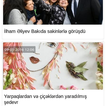
İlham Əliyev Bakıda sakinlərlə görüşdü
09-05-2016 12:06
Yarpaqlardan və çiçəklərdən yaradılmış
şedevr