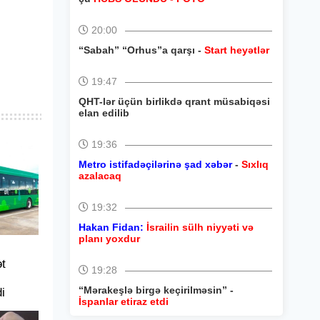
20:00
“Sabah” “Orhus”a qarşı -
Start heyətlər
19:47
QHT-lər üçün birlikdə qrant müsabiqəsi
elan edilib
19:36
Metro istifadəçilərinə şad xəbər
-
Sıxlıq
azalacaq
19:32
Hakan Fidan:
İsrailin sülh niyyəti və
planı yoxdur
t
19:28
“Mərakeşlə birgə keçirilməsin” -
i
İspanlar etiraz etdi