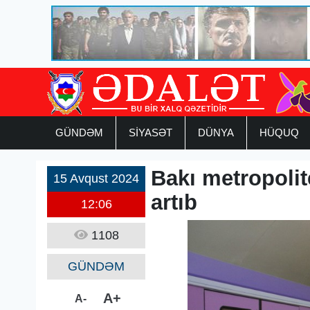
GÜNDƏM
SİYASƏT
DÜNYA
HÜQUQ
Bakı metropolit
15 Avqust 2024
artıb
12:06
1108
GÜNDƏM
A+
A-