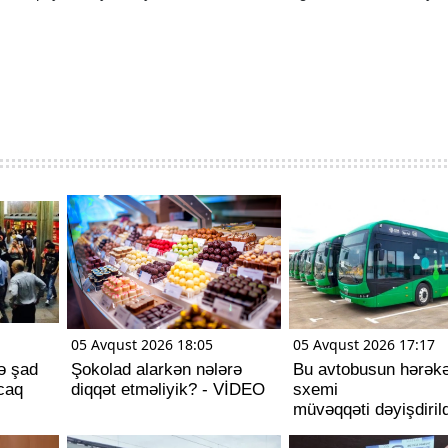
05 Avqust 2026 18:05
05 Avqust 2026 17:17
nə şad
Şokolad alarkən nələrə
Bu avtobusun hərəkə
caq
diqqət etməliyik? - VİDEO
sxemi
müvəqqəti dəyişdirild