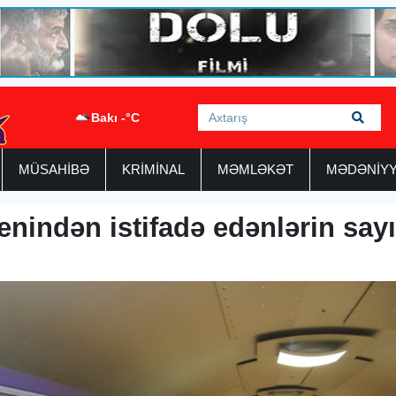
Bakı -°C
MÜSAHİBƏ
KRİMİNAL
MƏMLƏKƏT
MƏDƏNİY
enindən istifadə edənlərin say