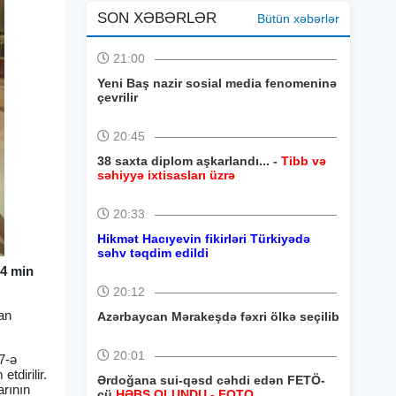
SON XƏBƏRLƏR
Bütün xəbərlər
21:00
Yeni Baş nazir sosial media fenomeninə
çevrilir
20:45
38 saxta diplom aşkarlandı... -
Tibb və
səhiyyə ixtisasları üzrə
20:33
Hikmət Hacıyevin fikirləri Türkiyədə
səhv təqdim edildi
,4 min
20:12
nan
Azərbaycan Mərakeşdə fəxri ölkə seçilib
20:01
27-ə
tdirilir.
Ərdoğana sui-qəsd cəhdi edən FETÖ-
arının
çü
HƏBS OLUNDU - FOTO