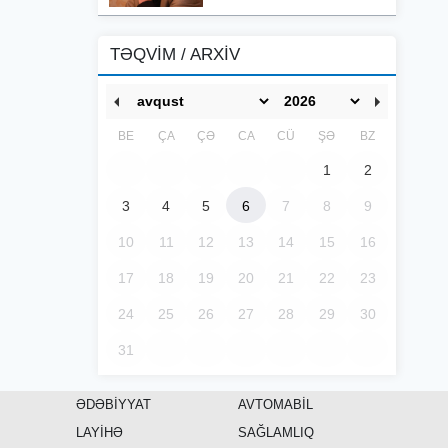
TƏQVİM / ARXİV
BE
ÇA
ÇƏ
CA
CÜ
ŞƏ
BZ
1
2
3
4
5
6
7
8
9
10
11
12
13
14
15
16
17
18
19
20
21
22
23
24
25
26
27
28
29
30
31
ƏDƏBİYYAT
AVTOMABİL
LAYİHƏ
SAĞLAMLIQ