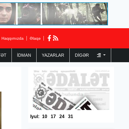
Haqqımızda
Əlaqə
YƏT
İDMAN
YAZARLAR
DIGƏR
ı
Iyul:
10
17
24
31