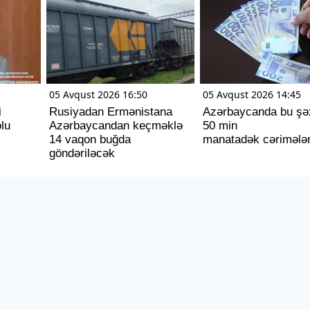
05 Avqust 2026 16:50
05 Avqust 2026 14:45
i
Rusiyadan Ermənistana
Azərbaycanda bu şə
olu
Azərbaycandan keçməklə
50 min
14 vaqon buğda
manatadək cərimələ
göndəriləcək