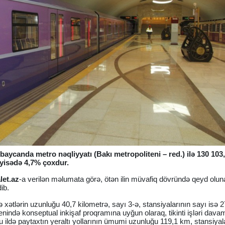
rbaycanda metro nəqliyyatı (Bakı metropoliteni – red.) ilə 130 103
ayisədə 4,7% çoxdur.
et.az
-a verilən məlumata görə, ötən ilin müvafiq dövründə qeyd olu
ib.
 xətlərin uzunluğu 40,7 kilometrə, sayı 3-ə, stansiyalarının sayı isə 
nində konseptual inkişaf proqramına uyğun olaraq, tikinti işləri davam e
ildə paytaxtın yeraltı yollarının ümumi uzunluğu 119,1 km, stansiyal