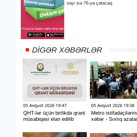
sayı isə 76-ya çatacaq.
DIGƏR XƏBƏRLƏR
05 Avqust 2026 19:47
05 Avqust 2026 19:36
QHT-lər üçün birlikdə qrant
Metro istifadəçiləri
müsabiqəsi elan edilib
xəbər - Sıxlıq azala