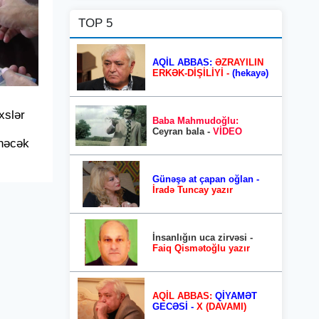
TOP 5
AQİL ABBAS:
ƏZRAYILIN
ERKƏK-DİŞİLİYİ -
(hekayə)
xslər
Baba Mahmudoğlu:
Ceyran bala -
VİDEO
nəcək
Günəşə at çapan oğlan -
İradə Tuncay yazır
İnsanlığın uca zirvəsi -
Faiq Qismətoğlu yazır
AQİL ABBAS:
QİYAMƏT
GECƏSİ -
X (DAVAMI)