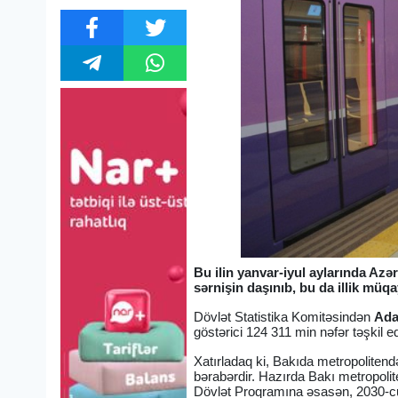
Bu ilin yanvar-iyul aylarında Azə
sərnişin daşınıb, bu da illik müq
Dövlət Statistika Komitəsindən
Adal
göstərici 124 311 min nəfər təşkil ed
Xatırladaq ki, Bakıda metropolitendə
bərabərdir. Hazırda Bakı metropolite
Dövlət Proqramına əsasən, 2030-cu 