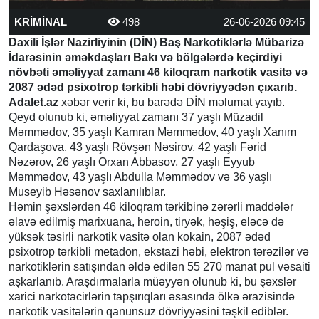
KRİMİNAL
498
26-06-2026 09:45
Daxili İşlər Nazirliyinin (DİN) Baş Narkotiklərlə Mübarizə
İdarəsinin əməkdaşları Bakı və bölgələrdə keçirdiyi
növbəti əməliyyat zamanı 46 kiloqram narkotik vasitə və
2087 ədəd psixotrop tərkibli həbi dövriyyədən çıxarıb.
Adalet.az
xəbər verir ki, bu barədə DİN məlumat yayıb.
Qeyd olunub ki, əməliyyat zamanı 37 yaşlı Müzadil
Məmmədov, 35 yaşlı Kamran Məmmədov, 40 yaşlı Xanım
Qardaşova, 43 yaşlı Rövşən Nəsirov, 42 yaşlı Fərid
Nəzərov, 26 yaşlı Orxan Abbasov, 27 yaşlı Eyyub
Məmmədov, 43 yaşlı Abdulla Məmmədov və 36 yaşlı
Museyib Həsənov saxlanılıblar.
Həmin şəxslərdən 46 kiloqram tərkibinə zərərli maddələr
əlavə edilmiş marixuana, heroin, tiryək, həşiş, eləcə də
yüksək təsirli narkotik vasitə olan kokain, 2087 ədəd
psixotrop tərkibli metadon, ekstazi həbi, elektron tərəzilər və
narkotiklərin satışından əldə edilən 55 270 manat pul vəsaiti
aşkarlanıb. Araşdırmalarla müəyyən olunub ki, bu şəxslər
xarici narkotacirlərin tapşırıqları əsasında ölkə ərazisində
narkotik vasitələrin qanunsuz dövriyyəsini təşkil ediblər.