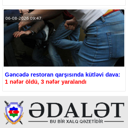
06-08-2026 09:47
Gəncədə restoran qarşısında kütləvi dava:
1 nəfər öldü, 3 nəfər yaralandı