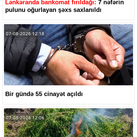
Lənkəranda bankomat fırıldağı:
7 nəfərin
pulunu oğurlayan şəxs saxlanıldı
07-08-2026 12:18
Bir gündə 55 cinayət açıldı
07-08-2026 12:06