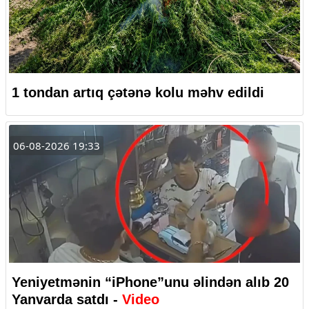
1 tondan artıq çətənə kolu məhv edildi
06-08-2026 19:33
Yeniyetmənin “iPhone”unu əlindən alıb 20
Yanvarda satdı -
Video