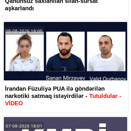
Qanunsuz saxlanılan silah-sursat
aşkarlandı
08-08-2026 18:00
İrandan Füzuliyə PUA ilə göndərilən
narkotiki satmaq istəyirdilər -
Tutuldular -
VİDEO
07-08-2026 18:01