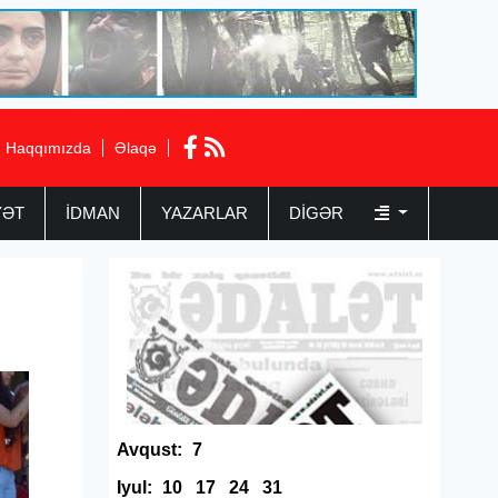
Haqqımızda
Əlaqə
YƏT
İDMAN
YAZARLAR
DIGƏR
Avqust:
7
Iyul:
10
17
24
31