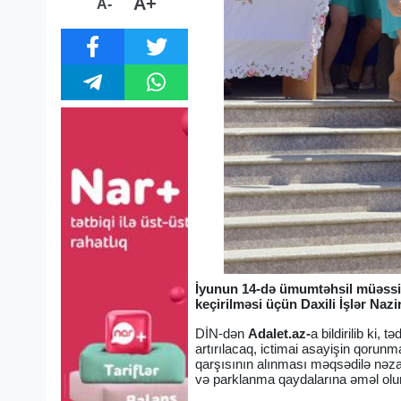
A+
A-
İyunun 14-də ümumtəhsil müəssisə
keçirilməsi üçün Daxili İşlər Nazi
DİN-dən
Adalet.az-
a bildirilib ki,
artırılacaq, ictimai asayişin qorun
qarşısının alınması məqsədilə nəza
və parklanma qaydalarına əməl olu