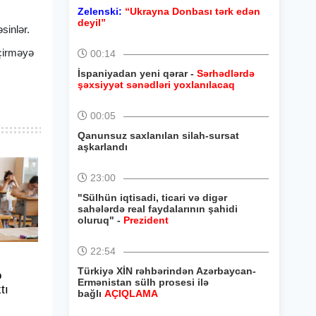
Zelenski:
“Ukrayna Donbası tərk edən
deyil”
əsinlər.
eçirməyə
00:14
İspaniyadan yeni qərar -
Sərhədlərdə
şəxsiyyət sənədləri yoxlanılacaq
00:05
Qanunsuz saxlanılan silah-sursat
aşkarlandı
23:00
"Sülhün iqtisadi, ticari və digər
sahələrdə real faydalarının şahidi
oluruq" -
Prezident
22:54
Türkiyə XİN rəhbərindən Azərbaycan-
ə
Ermənistan sülh prosesi ilə
tı
bağlı
AÇIQLAMA