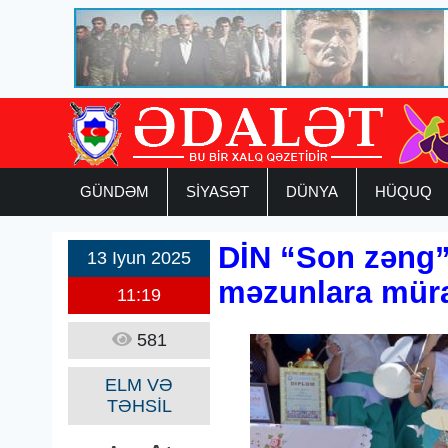
GÜNDƏM
SİYASƏT
DÜNYA
HÜQUQ
DİN “Son zəng”l
13 Iyun 2025
məzunlara müra
11:19
581
ELM VƏ
TƏHSİL