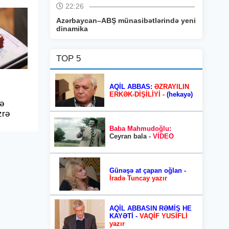
22:26
Azərbaycan–ABŞ münasibətlərində yeni
dinamika
TOP 5
AQİL ABBAS:
ƏZRAYILIN
ERKƏK-DİŞİLİYİ -
(hekayə)
və
zrə
Baba Mahmudoğlu:
Ceyran bala -
VİDEO
Günəşə at çapan oğlan -
İradə Tuncay yazır
AQİL ABBASIN RƏMİŞ HE
KAYƏTİ -
VAQİF YUSİFLİ
yazır