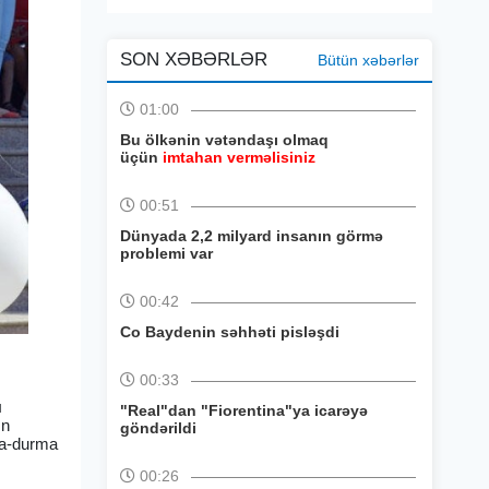
SON XƏBƏRLƏR
Bütün xəbərlər
01:00
Bu ölkənin vətəndaşı olmaq
üçün
imtahan verməlisiniz
00:51
Dünyada 2,2 milyard insanın görmə
problemi var
00:42
Co Baydenin səhhəti pisləşdi
00:33
ı
"Real"dan "Fiorentina"ya icarəyə
ın
göndərildi
ma-durma
00:26