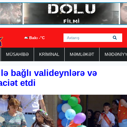
Bakı -°C
MÜSAHİBƏ
KRİMİNAL
MƏMLƏKƏT
MƏDƏNİY
ə bağlı valideynlərə və
ciət etdi