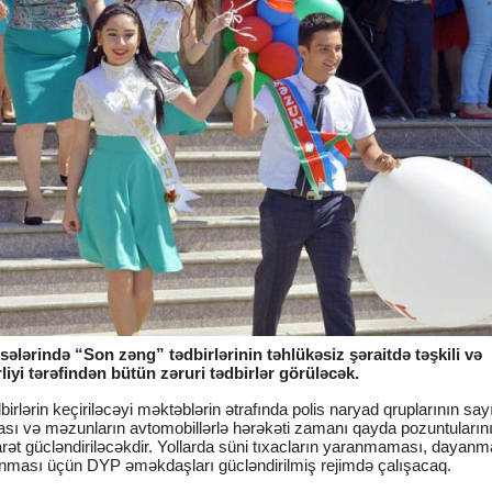
lərində “Son zəng” tədbirlərinin təhlükəsiz şəraitdə təşkili və
rliyi tərəfindən bütün zəruri tədbirlər görüləcək.
 tədbirlərin keçiriləcəyi məktəblərin ətrafında polis naryad qruplarının say
ması və məzunların avtomobillərlə hərəkəti zamanı qayda pozuntuların
rət gücləndiriləcəkdir. Yollarda süni tıxacların yaranmaması, dayan
nması üçün DYP əməkdaşları gücləndirilmiş rejimdə çalışacaq.