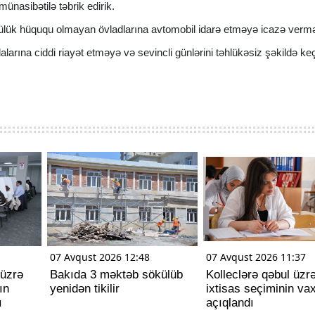
nasibətilə təbrik edirik.
rücülük hüququ olmayan övladlarına avtomobil idarə etməyə icazə verm
alarına ciddi riayət etməyə və sevincli günlərini təhlükəsiz şəkildə k
07 Avqust 2026 12:48
07 Avqust 2026 11:37
 üzrə
Bakıda 3 məktəb sökülüb
Kolleclərə qəbul üzr
ın
yenidən tikilir
ixtisas seçiminin vax
ı
açıqlandı