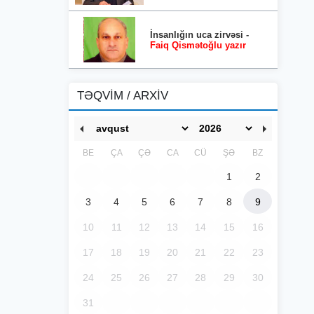
İnsanlığın uca zirvəsi -
Faiq Qismətoğlu yazır
TƏQVİM / ARXİV
BE
ÇA
ÇƏ
CA
CÜ
ŞƏ
BZ
1
2
3
4
5
6
7
8
9
10
11
12
13
14
15
16
17
18
19
20
21
22
23
24
25
26
27
28
29
30
31