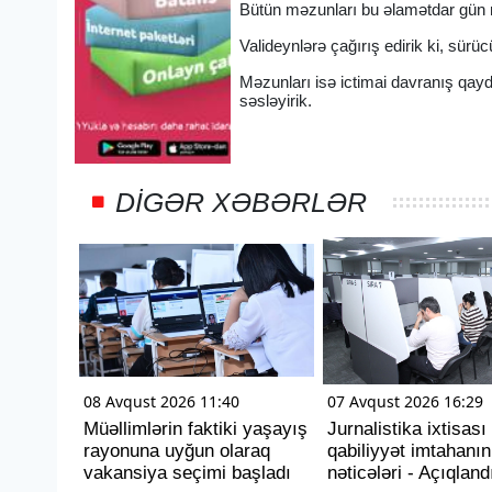
Bütün məzunları bu əlamətdar gün mü
Valideynlərə çağırış edirik ki, sü
Məzunları isə ictimai davranış qayd
səsləyirik.
DIGƏR XƏBƏRLƏR
08 Avqust 2026 11:40
07 Avqust 2026 16:29
Müəllimlərin faktiki yaşayış
Jurnalistika ixtisası
rayonuna uyğun olaraq
qabiliyyət imtahanın
vakansiya seçimi başladı
nəticələri - Açıqland