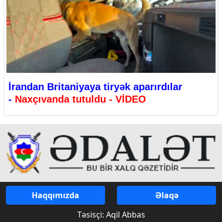
İrandan Britaniyaya tiryək aparırdılar
-
Naxçıvanda tutuldu - VİDEO
Haqqımızda
Əlaqə
Təsisçi: Aqil Abbas