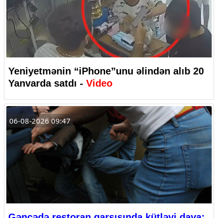
Yeniyetmənin “iPhone”unu əlindən alıb 20
Yanvarda satdı -
Video
06-08-2026 09:47
Gəncədə restoran qarşısında kütləvi dava: