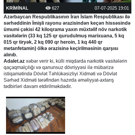
KRİMİNAL
627
07-07-2025 19:01
Azərbaycan Respublikasının İran İslam Respublikası ilə
sərhəddinin İmişli rayonu ərazisindən keçən hissəsində
ümumi çəkisi 42 kiloqrama yaxın müxtəlif növ narkotik
vasitələrin (33 kq 125 qr qurudulmuş marixuana, 5 kq
015 qr tiryək, 2 kq 090 qr heroin, 1 kq 440 qr
metanfetamin) ölkə ərazisinə keçirilməsinin qarşısı
alınıb.
Adalet.az
xəbər verir ki, külli miqdarda narkotik vasitələrin
qaçaqmalçılığı və qanunsuz dövriyyəsi ilə mübarizə
istiqamətində Dövlət Təhlükəsizliyi Xidməti və Dövlət
Sərhəd Xidməti tərəfindən hazırda əməliyyat-axtarış
tədbirləri davam etdirilməkdədir.