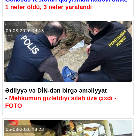
1 nəfər öldü, 3 nəfər yaralandı
05-08-2026 14:13
Ədliyyə və DİN-dən birgə əməliyyat
-
Məhkumun gizlətdiyi silah üzə çıxdı -
FOTO
05-08-2026 13:23