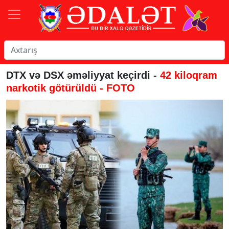
DTX və DSX əməliyyat keçirdi -
42 kiloqram
narkotik götürüldü - FOTO