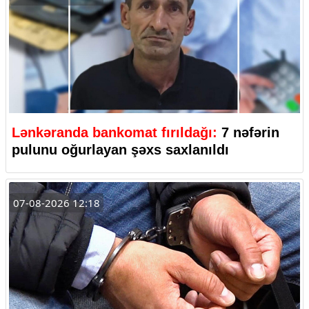
Lənkəranda bankomat fırıldağı:
7 nəfərin
pulunu oğurlayan şəxs saxlanıldı
07-08-2026 12:18