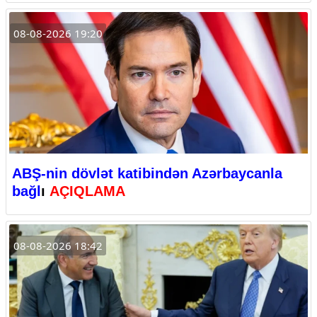
08-08-2026 19:20
ABŞ-nin dövlət katibindən Azərbaycanla
bağl
ı
AÇIQLAMA
08-08-2026 18:42