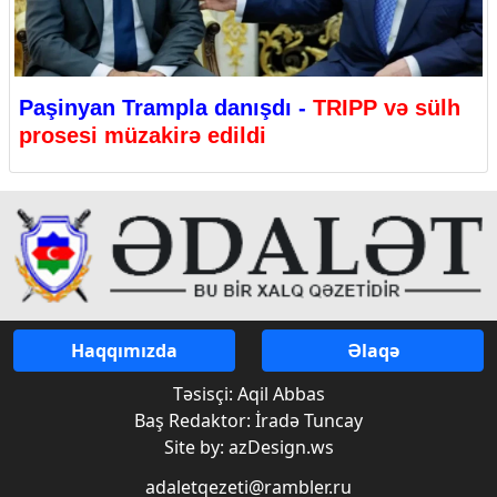
Paşinyan Trampla danışdı -
TRIPP və sülh
prosesi müzakirə edildi
Haqqımızda
Əlaqə
Təsisçi: Aqil Abbas
Baş Redaktor: İradə Tuncay
Site by: azDesign.ws
adaletqezeti@rambler.ru