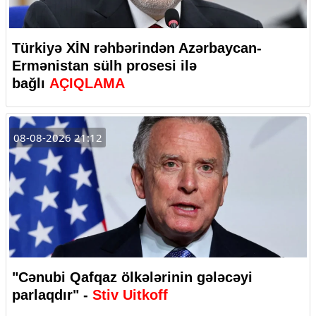
Türkiyə XİN rəhbərindən Azərbaycan-
Ermənistan sülh prosesi ilə
bağlı
AÇIQLAMA
08-08-2026 21:12
"Cənubi Qafqaz ölkələrinin gələcəyi
parlaqdır" -
Stiv Uitkoff