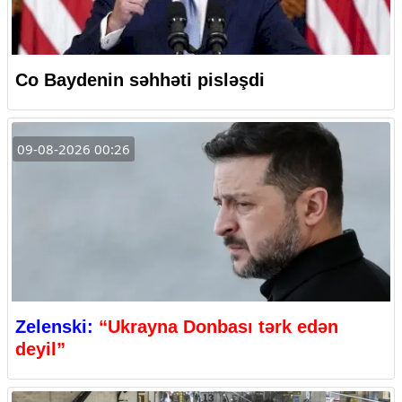
Co Baydenin səhhəti pisləşdi
09-08-2026 00:26
Zelenski:
“Ukrayna Donbası tərk edən
deyil”