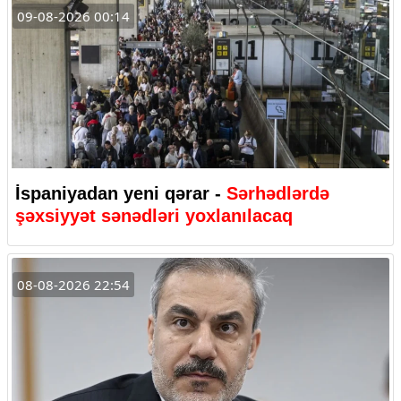
09-08-2026 00:14
İspaniyadan yeni qərar -
Sərhədlərdə
şəxsiyyət sənədləri yoxlanılacaq
08-08-2026 22:54