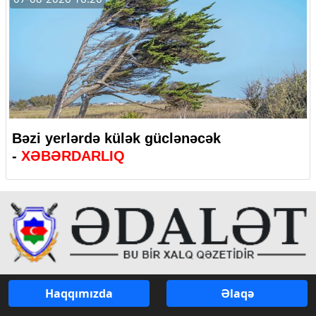
Bəzi yerlərdə külək güclənəcək
-
XƏBƏRDARLIQ
Haqqımızda
Əlaqə