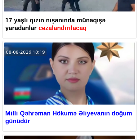
17 yaşlı qızın nişanında münaqişə
yaradanlar
cəzalandırılacaq
08-08-2026 10:19
Milli Qəhrəman Hökumə Əliyevanın doğum
günüdür