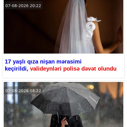
07-08-2026 20:22
17 yaşlı qıza nişan mərasimi
keçirildi,
valideynləri polisə dəvət olundu
07-08-2026 18:22