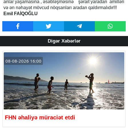
anlar yaşamasına , əsəbləşməsinə şərait yaradan amilləri
və ən nəhayət mövcud nöqsanları aradan qaldırmalıdır!!!
Emil FAİQOĞLU
Digər Xəbərlər
08-08-2026 16:00
FHN əhaliyə müraciət etdi