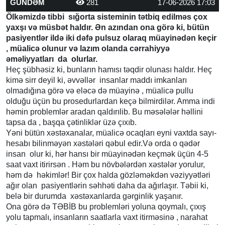
GÜNDƏM
281
17-06-2026 17:03
Ölkəmizdə tibbi sığorta sisteminin tətbiq edilməs çox
yaxşı və müsbət haldır. Ən azından ona görə ki, bütün
pasiyentlər ildə iki dəfə pulsuz olaraq müayinədən keçir
, müalicə olunur və lazım olanda cərrahiyyə
əməliyyatları da olurlar.
Heç şübhəsiz ki, bunların hamısı təqdir olunası haldır. Heç
kimə sirr deyil ki, əvvəllər insanlar maddı imkanları
olmadığına görə və eləcə də müayinə , müalicə pullu
olduğu üçün bu prosedurlardan keçə bilmirdilər. Amma indi
həmin problemlər aradan qaldırılib. Bu məsələlər həllini
tapsa da , başqa çətinliklər üzə çıxıb.
Yəni bütün xəstəxanalar, müalicə ocaqları eyni vaxtda sayı-
hesabı bilinməyən xəstələri qəbul edir.Və orda o qədər
insan olur ki, hər hansı bir müayinədən keçmək üçün 4-5
saat vaxt itirirsən . Həm bu növbələrdən xəstələr yorulur,
həm də həkimlər! Bir çox halda gözləməkdən vəziyyətləri
ağır olan pasiyentlərin səhhəti daha da ağırlaşır. Təbii ki,
belə bir durumda xəstəxanlarda gərginlik yaşanır.
Ona görə də TƏBİB bu problemləri yoluna qoymalı, çıxış
yolu tapmalı, insanların saatlarla vaxt itirməsinə , narahat