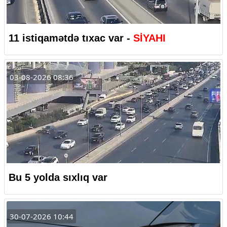
11 istiqamətdə tıxac var -
SİYAHI
03-08-2026 08:36
Bu 5 yolda sıxlıq var
30-07-2026 10:44