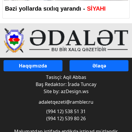
Bəzi yollarda sıxlıq yarandı -
SİYAHI
Haqqımızda
Əlaqə
Təsisçi: Aqil Abbas
Baş Redaktor: İradə Tuncay
Site by: azDesign.ws
adaletqezeti@rambler.ru
(994 12) 538 51 31
(994 12) 539 80 26
Məlumatdan istifadə etdikdə istinad mütləqdir.