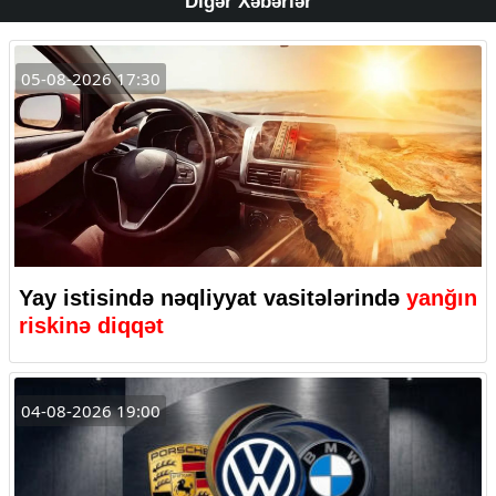
Digər Xəbərlər
05-08-2026 17:30
Yay istisində nəqliyyat vasitələrində
yanğın
riskinə diqqət
04-08-2026 19:00