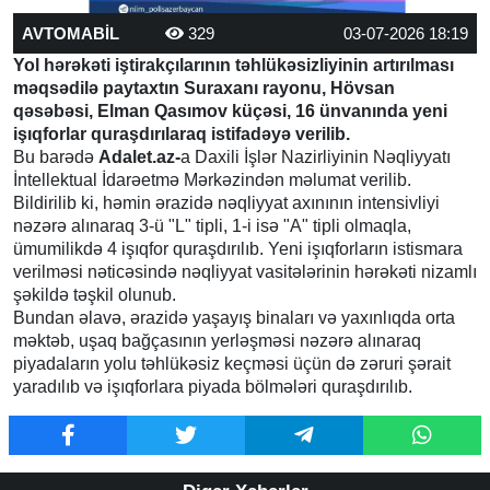
AVTOMABİL
329
03-07-2026 18:19
Yol hərəkəti iştirakçılarının təhlükəsizliyinin artırılması
məqsədilə paytaxtın Suraxanı rayonu, Hövsan
qəsəbəsi, Elman Qasımov küçəsi, 16 ünvanında yeni
işıqforlar quraşdırılaraq istifadəyə verilib.
Bu barədə
Adalet.az-
a Daxili İşlər Nazirliyinin Nəqliyyatı
İntellektual İdarəetmə Mərkəzindən məlumat verilib.
Bildirilib ki, həmin ərazidə nəqliyyat axınının intensivliyi
nəzərə alınaraq 3-ü "L" tipli, 1-i isə "A" tipli olmaqla,
ümumilikdə 4 işıqfor quraşdırılıb. Yeni işıqforların istismara
verilməsi nəticəsində nəqliyyat vasitələrinin hərəkəti nizamlı
şəkildə təşkil olunub.
Bundan əlavə, ərazidə yaşayış binaları və yaxınlıqda orta
məktəb, uşaq bağçasının yerləşməsi nəzərə alınaraq
piyadaların yolu təhlükəsiz keçməsi üçün də zəruri şərait
yaradılıb və işıqforlara piyada bölmələri quraşdırılıb.