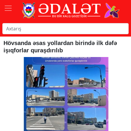
Hövsanda əsas yollardan birində ilk dəfə
işıqforlar quraşdırılıb