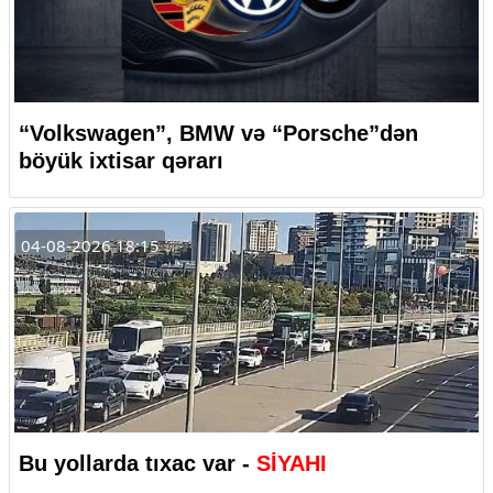
“Volkswagen”, BMW və “Porsche”dən
böyük ixtisar qərarı
04-08-2026 18:15
Bu yollarda tıxac var -
SİYAHI