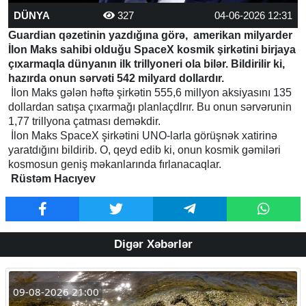
DÜNYA
327
04-06-2026 12:31
Guardian qəzetinin yazdığına görə, amerikan milyarder
İlon Maks sahibi olduğu SpaceX kosmik şirkətini birjaya
çıxarmaqla dünyanın ilk trillyoneri ola bilər. Bildirilir ki,
hazırda onun sərvəti 542 milyard dollardır.
İlon Maks gələn həftə şirkətin 555,6 millyon aksiyasını 135
dollardan satışa çıxarmağı planlaçdlrır. Bu onun sərvərunin
1,77 trillyona çatması deməkdir.
İlon Maks SpaceX şirkətini UNO-larla görüşnək xatirinə
yaratdığını bildirib. O, qeyd edib ki, onun kosmik gəmiləri
kosmosun geniş məkanlarında fırlanacaqlar.
Rüstəm Hacıyev
Digər Xəbərlər
09-08-2026 21:00