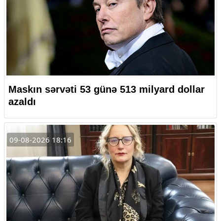
Maskın sərvəti 53 günə 513 milyard dollar
azaldı
09-08-2026 18:16