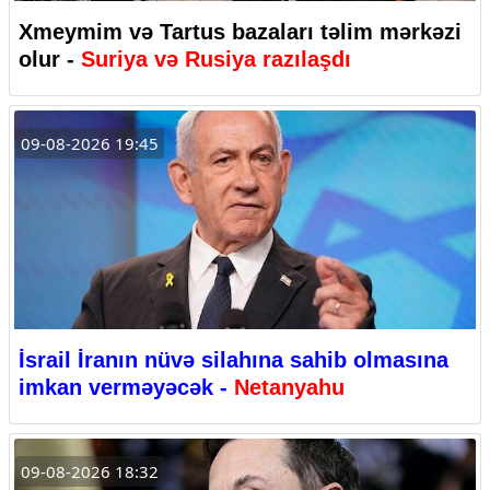
Xmeymim və Tartus bazaları təlim mərkəzi
olur -
Suriya və Rusiya razılaşdı
09-08-2026 19:45
İsrail İranın nüvə silahına sahib olmasına
imkan verməyəcək -
Netanyahu
09-08-2026 18:32