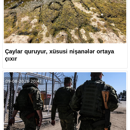
Çaylar quruyur, xüsusi nişanələr ortaya
çıxır
09-08-2026 20:41