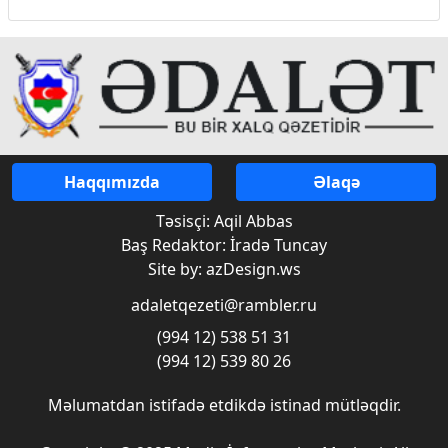
Haqqımızda
Əlaqə
Təsisçi: Aqil Abbas
Baş Redaktor: İradə Tuncay
Site by: azDesign.ws
adaletqezeti@rambler.ru
(994 12) 538 51 31
(994 12) 539 80 26
Məlumatdan istifadə etdikdə istinad mütləqdir.