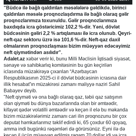
“Büdcə ilə bağlı qaldırılan məsələlərə gəldikdə, birinci
qaldırılan məsələ proqnozlaşdırma ilə bağlı olaraq gəlir
proqnozlarımıza toxunuldu. Gəlir proqnozlarımıza
baxdıqda icra göstəricimiz 102,2 %-dir. Yəni, dövlət
büdcəsinin gəliri 2,2 % artıqlaması ilə icra olunub. Qeyri-
neft-qaz sektoru üzrə isə 101,6 %-dir. Neft-qaz daxil
olmalarının proqnozlaşması bizim müəyyən edəcəyimiz
neft qiymətindən asılıdır".
Adalet.az
xəbər verir ki, bunu Milli Məclisin İqtisadi siyasət,
sənaye və sahibkarlıq komitəsinin bu gün keçirilən
iclasında müzakirəyə çıxarılan “Azərbaycan
Respublikasının 2025-ci il dövlət büdcəsinin icrasına dair
illik hesabat”ın müzakirəsi zamanı maliyyə naziri Sahil
Babayev deyib.
"Neft qiyməti və ona bağlı olaraq qaz, təbii qaz satışının
olan qiyməti bu dünya bazarlarında olan bir əmtəədir,
kifayət qədər volatilli əmtəədir və keçən il elə bu məkanda
bizim müzakirələrimiz zamanı cari ilin proqnozunu bir çox
deputat həmkarlarımız təklif edirdi ki, 65 çoxdur 60 qoyaq,
amma indi bugünkü rəqəmləri də görürsünüz. Eyni ilə də
keçən il üçün müəyyən edilmiş rəqəm 70 dollar idi və icra