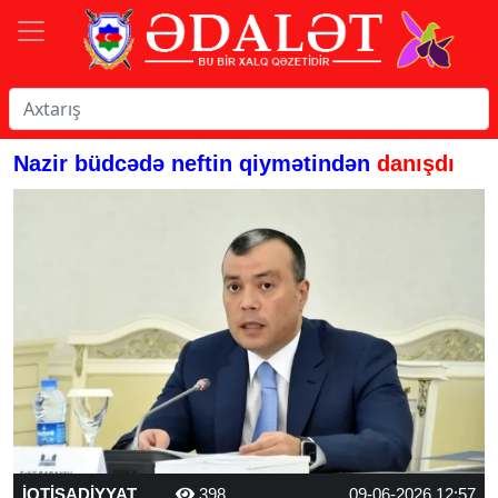
Nazir büdcədə neftin qiymətindən
danışdı
İQTİSADİYYAT
398
09-06-2026 12:57