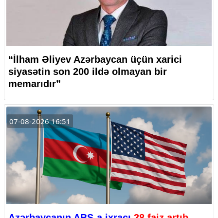
“İlham Əliyev Azərbaycan üçün xarici
siyasətin son 200 ildə olmayan bir
memarıdır”
07-08-2026 16:51
Azərbaycanın ABŞ-a ixracı
38 faiz artıb