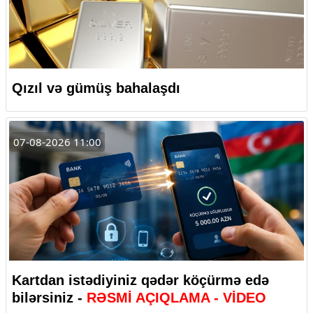
Qızıl və gümüş bahalaşdı
07-08-2026 11:00
Kartdan istədiyiniz qədər köçürmə edə
bilərsiniz -
RƏSMİ AÇIQLAMA - VİDEO