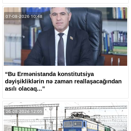
07-08-2026 10:48
“Bu Ermənistanda konstitutsiya
dəyişikliklərin nə zaman reallaşacağından
asılı olacaq...”
06-08-2026 12:05