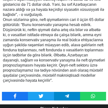
göstəricisi də 71 dollar olub. Yəni, bu sırf Azərbaycanın
nəzərə aldığı və ya həyata keçirdiyi siyasətin xüsusiyyəti ilə
bağlıdır”, - o vurğulayıb.
Onun sözlərinə görə, neft qiymətlərinin cari il üçün 65 dollar
götürülüb: “Bunu konservativ yanaşma hesab edirik.
Düşünürük ki, neftin qiyməti daha artıq ola bilər və əlbəttə
ki, o vəsaitləri istifadə etməyə də çalışa bilərik, amma eyni
zamanda konservativ yanaşma ilə real büdcə ehtiyaclarına
uyğun şəkildə rəqəmləri müəyyən edib, əlavə gəlirlərin neft
fonduna toplanması, neft fondunda o vəsaitlərin toplanması
üçün tədbirlər də görə bilərik. Əlbəttə, Azərbaycan
dayanıqlı, sağlam və konservativ yanaşma ilə neft qiymətləri
proqnozlaşmasını həyata keçirir. Qeyri-neft sektoru üzrə
proqnozlaşmamız isə tədiyə növündən asılı olaraq müxtəlif
qaydalar çərçivəsində, müxtəlif makroiqtisadi modellər
çərçivəsində həyata keçirilir”.