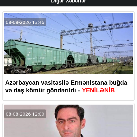
Digər Xəbərlər
08-08-2026 13:46
Azərbaycan vasitəsilə Ermənistana buğda
və daş kömür göndərildi -
YENİLƏNİB
08-08-2026 12:00