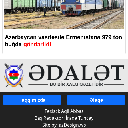
Azərbaycan vasitəsilə Ermənistana 979 ton
buğda
göndərildi
Haqqımızda
Əlaqə
Təsisçi: Aqil Abbas
Baş Redaktor: İradə Tuncay
Site by: azDesign.ws