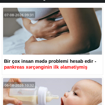
07-08-2026 09:31
Bir çox insan mədə problemi hesab edir -
pankreas xərçənginin ilk əlamətiymiş
06-08-2026 10:32