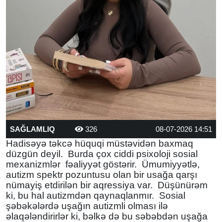
SAĞLAMLIQ
326
08-07-2026 14:51
Hadisəyə təkcə hüquqi müstəvidən baxmaq
düzgün deyil. Burda çox ciddi psixoloji sosial
mexanizmlər fəaliyyət göstərir. Ümumiyyətlə,
autizm spektr pozuntusu olan bir usağa qarşı
nümayiş etdirilən bir aqressiya var. Düşünürəm
ki, bu hal autizmdən qaynaqlanmır. Sosial
şəbəkələrdə uşağın autizmli olması ilə
əlaqələndirirlər ki, bəlkə də bu səbəbdən uşağa