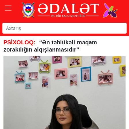
PSİXOLOQ:
“Ən təhlükəli məqam
zorakılığın alqışlanmasıdır”