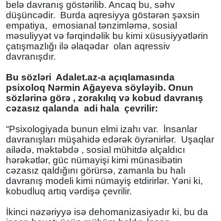
belə davranış göstərilib. Ancaq bu, səhv
düşüncədir. Burda aqresiyya göstərən şəxsin
empatiya, emosianal tənzimləmə, sosial
məsuliyyət və fərqindəlik bu kimi xüsusiyyətlərin
çatışmazlığı ilə əlaqədar olan aqressiv
davranışdır.
Bu sözləri Adalet.az-a açıqlamasında
psixoloq Nərmin Ağayeva söyləyib. Onun
sözlərinə görə , zorakılıq və kobud davranış
cəzasız qalanda adi hala çevrilir:
“Psixologiyada bunun elmi izahı var. İnsanlar
davranışları müşahidə edərək öyrənirlər. Uşaqlar
ailədə, məktəbdə , sosial mühitdə alçaldıcı
hərəkətlər, güc nümayişi kimi münasibətin
cəzasız qaldığını görürsə, zamanla bu halı
davranış modeli kimi nümayiş etdirirlər. Yəni ki,
kobudluq artıq vərdişə çevrilir.
İkinci nəzəriyyə isə dehomanizasiyadır ki, bu da