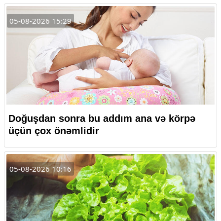
05-08-2026 15:29
Doğuşdan sonra bu addım ana və körpə
üçün çox önəmlidir
05-08-2026 10:16