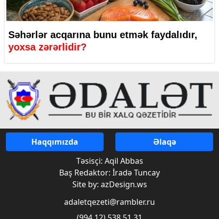
Səhərlər acqarına bunu etmək faydalıdır,
yoxsa zərərlidir?
Haqqımızda
Əlaqə
Təsisçi: Aqil Abbas
Baş Redaktor: İradə Tuncay
Site by: azDesign.ws
adaletqezeti@rambler.ru
(994 12) 538 51 31