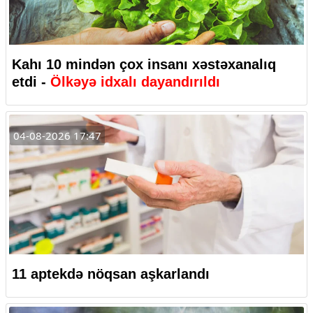
Kahı 10 mindən çox insanı xəstəxanalıq
etdi -
Ölkəyə idxalı dayandırıldı
04-08-2026 17:47
11 aptekdə nöqsan aşkarlandı