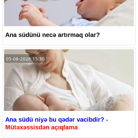
Ana südünü necə artırmaq olar?
05-08-2026 15:30
Ana südü niyə bu qədər vacibdir? -
Mütəxəssisdən açıqlama