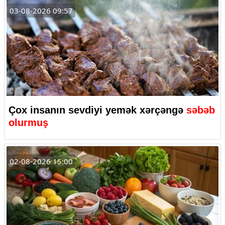
03-08-2026 09:57
Çox insanın sevdiyi yemək xərçəngə
səbəb
olurmuş
02-08-2026 15:00