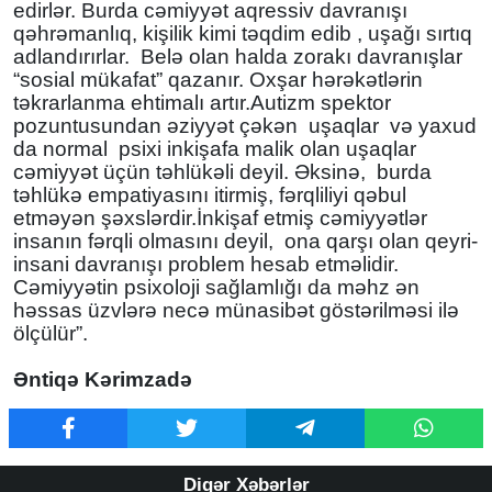
edirlər. Burda cəmiyyət aqressiv davranışı
qəhrəmanlıq, kişilik kimi təqdim edib , uşağı sırtıq
adlandırırlar. Belə olan halda zorakı davranışlar
“sosial mükafat” qazanır. Oxşar hərəkətlərin
təkrarlanma ehtimalı artır.Autizm spektor
pozuntusundan əziyyət çəkən uşaqlar və yaxud
da normal psixi inkişafa malik olan uşaqlar
cəmiyyət üçün təhlükəli deyil. Əksinə, burda
təhlükə empatiyasını itirmiş, fərqliliyi qəbul
etməyən şəxslərdir.İnkişaf etmiş cəmiyyətlər
insanın fərqli olmasını deyil, ona qarşı olan qeyri-
insani davranışı problem hesab etməlidir.
Cəmiyyətin psixoloji sağlamlığı da məhz ən
həssas üzvlərə necə münasibət göstərilməsi ilə
ölçülür”.
Əntiqə Kərimzadə
Digər Xəbərlər