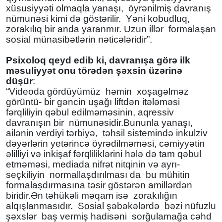
xüsusiyyəti olmaqla yanaşı, öyrənilmiş davranış
nümunəsi kimi də göstərilir. Yəni kobudluq,
zorakılıq bir anda yaranmır. Uzun illər formalaşan
sosial münasibətlərin nəticələridir”.
Psixoloq qeyd edib ki, davranışa görə ilk
məsuliyyət onu törədən şəxsin üzərinə
düşür
:
“Videoda gördüyümüz həmin xoşagəlməz
görüntü- bir gəncin uşağı liftdən itələməsi
fərqliliyin qəbul edilməməsinin, aqressiv
davranışın bir nümunəsidir.Bununla yanaşı,
ailənin verdiyi tərbiyə, təhsil sistemində inkulziv
dəyərlərin yetərincə öyrədilməməsi, cəmiyyətin
əlilliyi və inkişaf fərqliliklərini hələ də tam qəbul
etməməsi, mediada nifrət nitqinin və ayrı-
seçkiliyin normallaşdırılması da bu mühitin
formalaşdırmasına təsir göstərən amillərdən
biridir.Ən təhükəli məqam isə zorakılığın
alqışlanmasıdır. Sosial şəbəkələrdə bəzi nüfuzlu
şəxslər baş vermiş hadisəni sorğulamağa cəhd