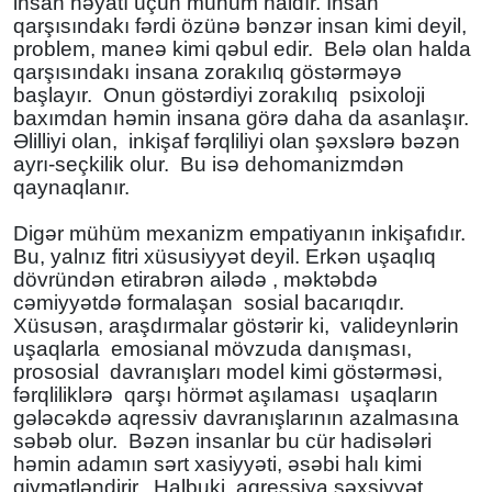
insan həyatı üçün mühüm haldır. İnsan
qarşısındakı fərdi özünə bənzər insan kimi deyil,
problem, maneə kimi qəbul edir. Belə olan halda
qarşısındakı insana zorakılıq göstərməyə
başlayır. Onun göstərdiyi zorakılıq psixoloji
baxımdan həmin insana görə daha da asanlaşır.
Əlilliyi olan, inkişaf fərqliliyi olan şəxslərə bəzən
ayrı-seçkilik olur. Bu isə dehomanizmdən
qaynaqlanır.
Digər mühüm mexanizm empatiyanın inkişafıdır.
Bu, yalnız fitri xüsusiyyət deyil. Erkən uşaqlıq
dövründən etirabrən ailədə , məktəbdə
cəmiyyətdə formalaşan sosial bacarıqdır.
Xüsusən, araşdırmalar göstərir ki, valideynlərin
uşaqlarla emosianal mövzuda danışması,
prososial davranışları model kimi göstərməsi,
fərqliliklərə qarşı hörmət aşılaması uşaqların
gələcəkdə aqressiv davranışlarının azalmasına
səbəb olur. Bəzən insanlar bu cür hadisələri
həmin adamın sərt xasiyyəti, əsəbi halı kimi
qiymətləndirir. Halbuki, aqressiya şəxsiyyət