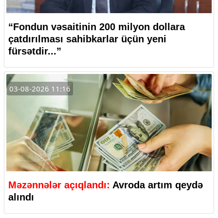
“Fondun vəsaitinin 200 milyon dollara
çatdırılması sahibkarlar üçün yeni
fürsətdir...”
03-08-2026 11:16
Məzənnələr açıqlandı:
Avroda artım qeydə
alındı