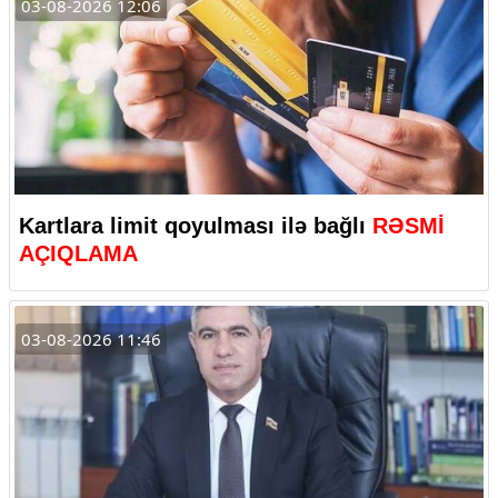
03-08-2026 12:06
Kartlara limit qoyulması ilə bağlı
RƏSMİ
AÇIQLAMA
03-08-2026 11:46