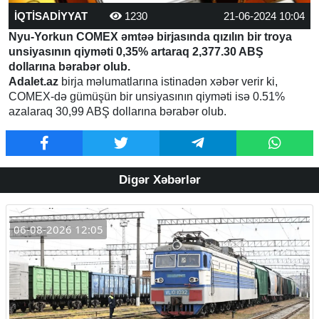
İQTİSADİYYAT
1230
21-06-2024 10:04
Nyu-Yorkun COMEX əmtəə birjasında qızılın bir troya
unsiyasının qiyməti 0,35% artaraq 2,377.30 ABŞ
dollarına bərabər olub.
Adalet.az
birja məlumatlarına istinadən xəbər verir ki,
COMEX-də gümüşün bir unsiyasının qiyməti isə 0.51%
azalaraq 30,99 ABŞ dollarına bərabər olub.
Digər Xəbərlər
06-08-2026 12:05