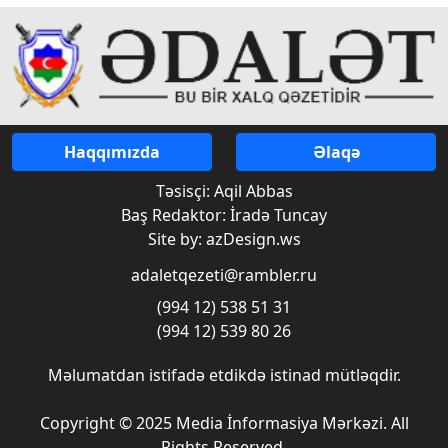
Haqqımızda
Əlaqə
Təsisçi: Aqil Abbas
Baş Redaktor: İradə Tuncay
Site by: azDesign.ws
adaletqezeti@rambler.ru
(994 12) 538 51 31
(994 12) 539 80 26
Məlumatdan istifadə etdikdə istinad mütləqdir.
Copyright © 2025 Media İnformasiya Mərkəzi. All
Rights Reserved.