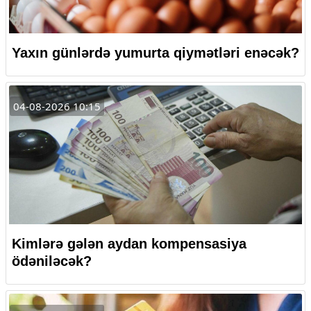
Yaxın günlərdə yumurta qiymətləri enəcək?
04-08-2026 10:15
Kimlərə gələn aydan kompensasiya
ödəniləcək?