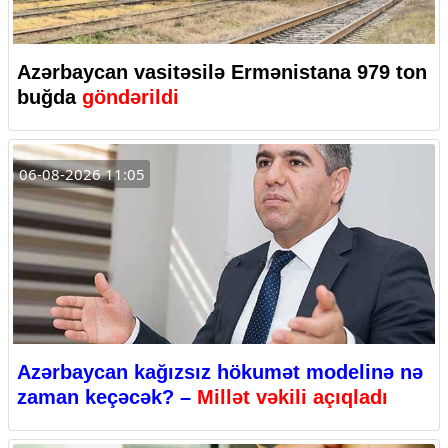
Azərbaycan vasitəsilə Ermənistana 979 ton
buğda
göndərildi
06-08-2026 11:05
Azərbaycan kağızsız hökumət modelinə nə
zaman keçəcək? –
Millət vəkili açıqladı