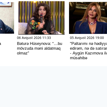
06 Avqust 2026 11:33
05 Avqust 2026 19:00
a
Bəturə Hüseynova: “…bu
"Paltarımı nə hədiyy
mövzuda məni aldatmaq
edirəm, nə də satıra
olmaz”
- Aygün Kazımova il
müsahibə