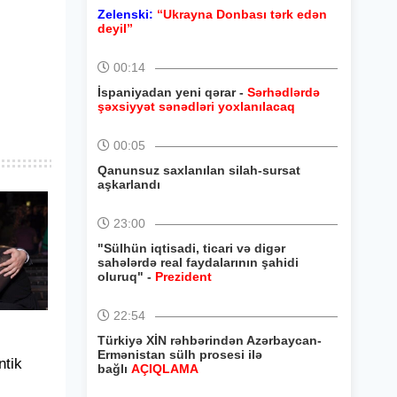
Zelenski:
“Ukrayna Donbası tərk edən
deyil”
00:14
İspaniyadan yeni qərar -
Sərhədlərdə
şəxsiyyət sənədləri yoxlanılacaq
00:05
Qanunsuz saxlanılan silah-sursat
aşkarlandı
23:00
"Sülhün iqtisadi, ticari və digər
sahələrdə real faydalarının şahidi
oluruq" -
Prezident
22:54
Türkiyə XİN rəhbərindən Azərbaycan-
Ermənistan sülh prosesi ilə
tik
bağlı
AÇIQLAMA