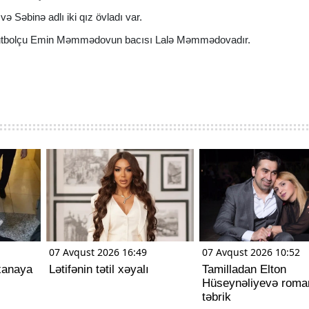
ə Səbinə adlı iki qız övladı var.
q futbolçu Emin Məmmədovun bacısı Lalə Məmmədovadır.
07 Avqust 2026 16:49
07 Avqust 2026 10:52
xanaya
Lətifənin tətil xəyalı
Tamilladan Elton
Hüseynəliyevə roman
təbrik