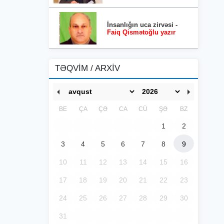
İnsanlığın uca zirvəsi -
Faiq Qismətoğlu yazır
TƏQVİM / ARXİV
BE
ÇA
ÇƏ
CA
CÜ
ŞƏ
BZ
1
2
3
4
5
6
7
8
9
10
11
12
13
14
15
16
17
18
19
20
21
22
23
24
25
26
27
28
29
30
31