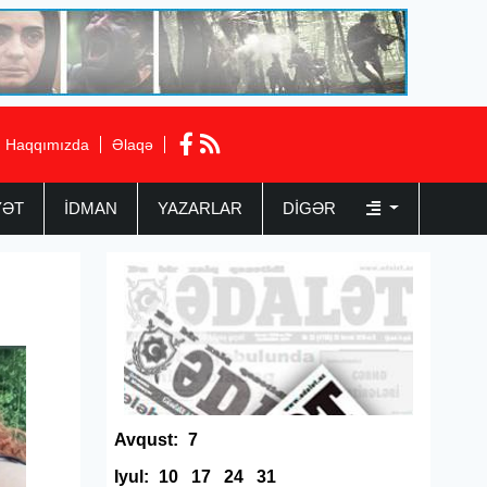
Haqqımızda
Əlaqə
YƏT
İDMAN
YAZARLAR
DIGƏR
Avqust:
7
Iyul:
10
17
24
31