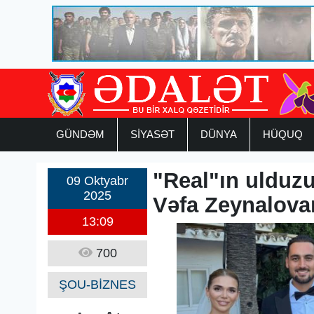
GÜNDƏM
SİYASƏT
DÜNYA
HÜQUQ
"Real"ın ulduz
09 Oktyabr
2025
Vəfa Zeynalovan
13:09
700
ŞOU-BİZNES