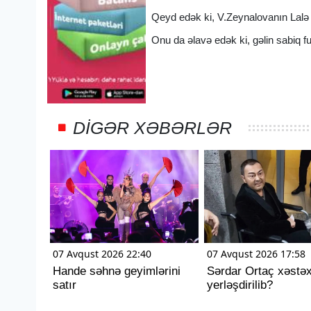
Qeyd edək ki, V.Zeynalovanın Lalə v
Onu da əlavə edək ki, gəlin sabi
DIGƏR XƏBƏRLƏR
07 Avqust 2026 22:40
07 Avqust 2026 17:58
Hande səhnə geyimlərini
Sərdar Ortaç xəstə
satır
yerləşdirilib?