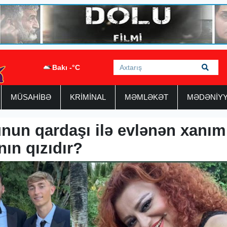
Bakı -°C
MÜSAHİBƏ
KRİMİNAL
MƏMLƏKƏT
MƏDƏNİY
unun qardaşı ilə evlənən xanım
ın qızıdır?