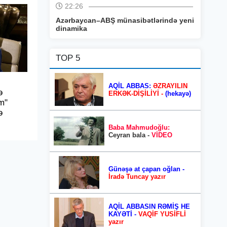
22:26
Azərbaycan–ABŞ münasibətlərində yeni
dinamika
TOP 5
AQİL ABBAS:
ƏZRAYILIN
ə
ERKƏK-DİŞİLİYİ -
(hekayə)
m"
ə
Baba Mahmudoğlu:
Ceyran bala -
VİDEO
Günəşə at çapan oğlan -
İradə Tuncay yazır
AQİL ABBASIN RƏMİŞ HE
KAYƏTİ -
VAQİF YUSİFLİ
yazır