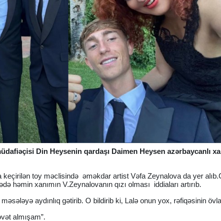
üdafiəçisi Din Heysenin qardaşı Daimen Heysen azərbaycanlı x
a keçirilən toy məclisində əməkdar artist Vəfa Zeynalova da yer alıb.
ədə həmin xanımın V.Zeynalovanın qızı olması iddiaları artırıb.
ələyə aydınlıq gətirib. O bildirib ki, Lalə onun yox, rəfiqəsinin övla
dəvət almışam”.