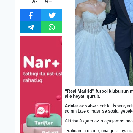
A+
A-
“Real Madrid” futbol klubunun m
ailə həyatı qurub.
Adalet.az
xəbər verir ki, İspaniyad
adının Lalə olması isə sosial şəbək
Aktrisa Axşam.az-a açıqlamasında məs
“Rəfiqəmin qızıdır, ona görə toya 