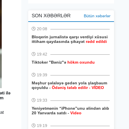
SON XƏBƏRLƏR
Bütün xəbərlər
20:08
Bloqerin jurnalistə qarşı verdiyi xüsusi
ittiham qaydasında şikayət
rədd edildi
19:42
Tiktoker "Bəniz"ə
hökm oxundu
19:39
Məşhur şəlaləyə gedən yola şlaqbaum
qoyuldu -
Ödəniş tələb edilir - VİDEO
ti ilə
üm
19:33
Yeniyetmənin “iPhone”unu əlindən alıb
tat
20 Yanvarda satdı -
Video
19:19