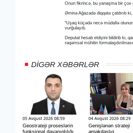
Onun fikrincə, bu yanaşma bir çox ö
Əminə Ağazadə diqqətə çatdırıb ki, 
“Uşaq küçədə necə müdafiə olunurs
vurğulayıb.
Deputat hesab etdiyini bildirib ki,
rəqəmsal mühitin formalaşdırılması
DIGƏR XƏBƏRLƏR
05 Avqust 2026 08:59
04 Avqust 2026 08:29
Geostrateji proseslərin
Genişlənən strateji
funksional dayanıqlılığı
əməkdaşlıq