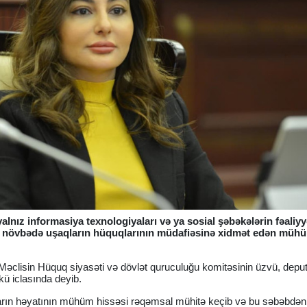
lnız informasiya texnologiyaları və ya sosial şəbəkələrin fəaliyyə
 ilk növbədə uşaqların hüquqlarının müdafiəsinə xidmət edən müh
i Məclisin Hüquq siyasəti və dövlət quruculuğu komitəsinin üzvü, depu
ü iclasında deyib.
şaqların həyatının mühüm hissəsi rəqəmsal mühitə keçib və bu səbəbdən