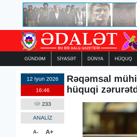
GÜNDƏM
SİYASƏT
DÜNYA
HÜQUQ
Rəqəmsal mühit
12 Iyun 2026
hüquqi zərurətd
16:46
233
ANALİZ
A+
A-