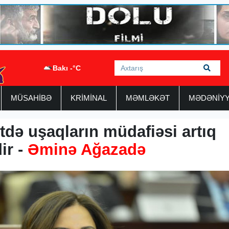
Bakı -°C
MÜSAHİBƏ
KRİMİNAL
MƏMLƏKƏT
MƏDƏNİY
də uşaqların müdafiəsi artıq
ir -
Əminə Ağazadə