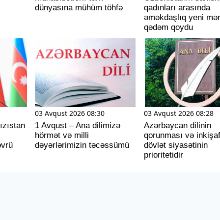
dünyasına mühüm töhfə
qadınları arasında
əməkdaşlıq yeni mə
qədəm qoydu
03 Avqust 2026 08:30
03 Avqust 2026 08:28
ızıstan
1 Avqust – Ana dilimizə
Azərbaycan dilinin
hörmət və milli
qorunması və inkişaf
övrü
dəyərlərimizin təcəssümü
dövlət siyasətinin
prioritetidir