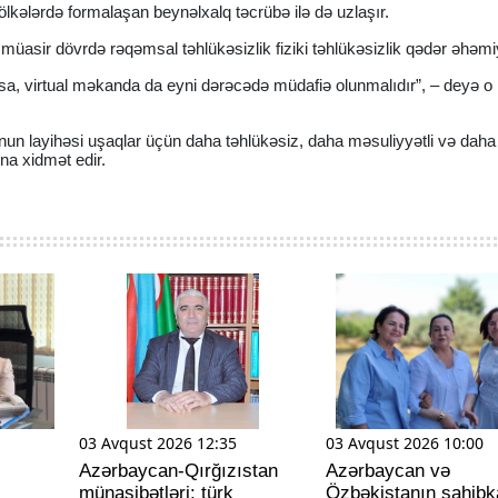
lkələrdə formalaşan beynəlxalq təcrübə ilə də uzlaşır.
müasir dövrdə rəqəmsal təhlükəsizlik fiziki təhlükəsizlik qədər əhəmiy
a, virtual məkanda da eyni dərəcədə müdafiə olunmalıdır”, – deyə o
 qanun layihəsi uşaqlar üçün daha təhlükəsiz, daha məsuliyyətli və dah
na xidmət edir.
03 Avqust 2026 12:35
03 Avqust 2026 10:00
Azərbaycan-Qırğızıstan
Azərbaycan və
münasibətləri: türk
Özbəkistanın sahibk