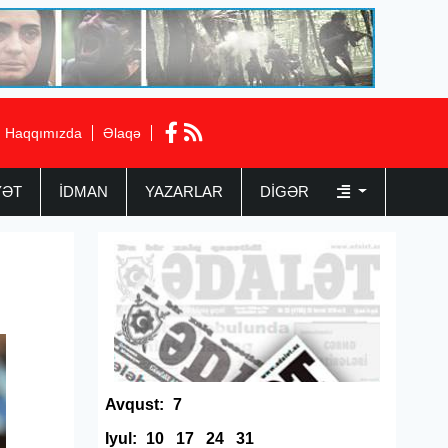
Haqqımızda
Əlaqə
YƏT
İDMAN
YAZARLAR
DIGƏR
Avqust:
7
Iyul:
10
17
24
31