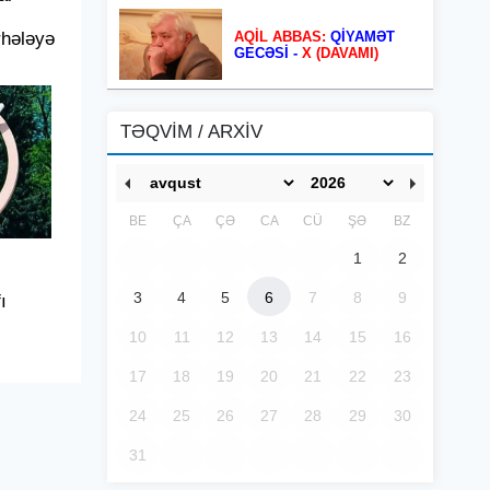
AQİL ABBAS:
QİYAMƏT
rhələyə
GECƏSİ -
X (DAVAMI)
TƏQVİM / ARXİV
BE
ÇA
ÇƏ
CA
CÜ
ŞƏ
BZ
1
2
3
4
5
6
7
8
9
ı
10
11
12
13
14
15
16
17
18
19
20
21
22
23
24
25
26
27
28
29
30
31