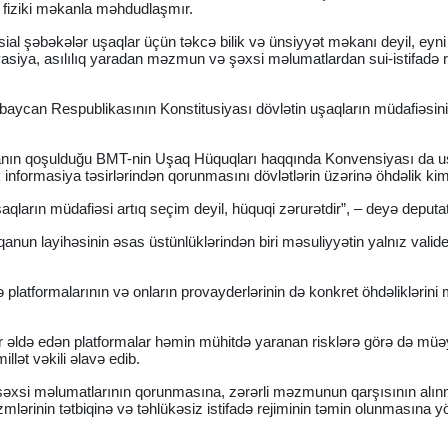
ız fiziki məkanla məhdudlaşmır.
sial şəbəkələr uşaqlar üçün təkcə bilik və ünsiyyət məkanı deyil, eyni
asiya, asılılıq yaradan məzmun və şəxsi məlumatlardan sui-istifadə ri
aycan Respublikasının Konstitusiyası dövlətin uşaqların müdafiəsin
ycanın qoşulduğu BMT-nin Uşaq Hüquqları haqqında Konvensiyası da u
k informasiya təsirlərindən qorunmasını dövlətlərin üzərinə öhdəlik kim
arın müdafiəsi artıq seçim deyil, hüquqi zərurətdir”, – deyə deputat b
nun layihəsinin əsas üstünlüklərindən biri məsuliyyətin yalnız valide
ə platformalarının və onların provayderlərinin də konkret öhdəliklərin
lir əldə edən platformalar həmin mühitdə yaranan risklərə görə də mü
llət vəkili əlavə edib.
ın şəxsi məlumatlarının qorunmasına, zərərli məzmunun qarşısının alı
lərinin tətbiqinə və təhlükəsiz istifadə rejiminin təmin olunmasına 