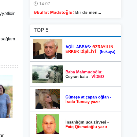
14:07
Əbülfət Mədətoğlu:
Bir də mən...
yətlidir.
TOP 5
a sağlam
AQİL ABBAS:
ƏZRAYILIN
ERKƏK-DİŞİLİYİ -
(hekayə)
Baba Mahmudoğlu:
Ceyran bala -
VİDEO
Günəşə at çapan oğlan -
İradə Tuncay yazır
İnsanlığın uca zirvəsi -
Faiq Qismətoğlu yazır
ar