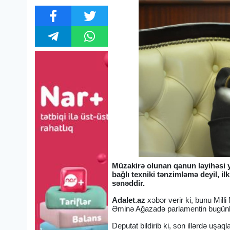
Müzakirə olunan qanun layihəsi ya
bağlı texniki tənzimləmə deyil,
sənəddir.
Adalet.az
xəbər verir ki, bunu Mill
Əminə Ağazadə parlamentin bugünk
Deputat bildirib ki, son illərdə u