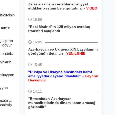
Zəlzələ zamanı cərrahlar əməliyyat
etdikləri xəstəni belə qorudular -
VİDEO
sklərinin
18:56
“Real Madrid”in 125 milyon avroluq
i təmin
transferi açıqlandı
şaqların
16:05
i qoyur.
Azərbaycan və Ukrayna XİN başçılarının
ildirib.
görüşünün detalları -
YENİLƏNİB
ynlərin
15:45
"Rusiya və Ukrayna arasındakı hərbi
i müəyyən
əməliyyatlar dayandırılmalıdır" -
Ceyhun
Bayramov
əyyən
14:11
“Ermənistan-Azərbaycan
nmasına,
münasibətlərində dinamikanın artacağı
yönəlmiş
gözlənilir”