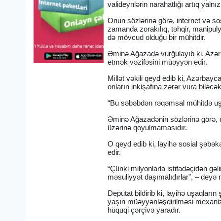
valideynlərin narahatlığı artıq yaln
Onun sözlərinə görə, internet və so
zamanda zorakılıq, təhqir, manipuly
də mövcud olduğu bir mühitdir.
Əminə Ağazadə vurğulayıb ki, Azərb
etmək vəzifəsini müəyyən edir.
Millət vəkili qeyd edib ki, Azərba
onların inkişafına zərər vura biləcə
“Bu səbəbdən rəqəmsal mühitdə uşaql
Əminə Ağazadənin sözlərinə görə, qa
üzərinə qoyulmamasıdır.
O qeyd edib ki, layihə sosial şəbək
edir.
“Çünki milyonlarla istifadəçidən gə
məsuliyyət daşımalıdırlar”, – deyə mi
Deputat bildirib ki, layihə uşaqlar
yaşın müəyyənləşdirilməsi mexanizm
hüquqi çərçivə yaradır.