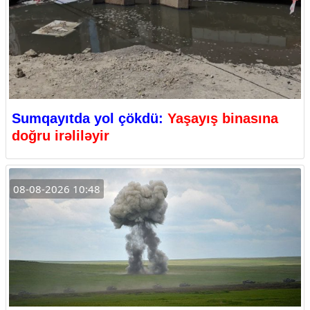
Sumqayıtda yol çökdü:
Yaşayış binasına
doğru irəliləyir
08-08-2026 10:48