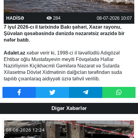
HADİSƏ
284
08-07-2026 10:07
7 iyul 2026-cı il tarixində Bakı şəhəri, Xəzər rayonu,
Şüvəlan qəsəbəsində dənizdə nəzarətsiz ərazidə bir
nəfər batıb.
Adalet.az
xəbər verir ki, 1998-ci il təvəllüdlü Adıgözəl
Ehtibar oğlu Mustafayevin meyiti Fövqəladə Hallar
Nazirliyinin Kiçikhəcmli Gəmilərə Nəzarət və Sularda
Xilasetmə Dövlət Xidmətinin dalğıcları tərəfindən suda
tapılıb çıxarılaraq aidiyyəti üzrə təhvil verilib.
Digər Xəbərlər
08-08-2026 12:24