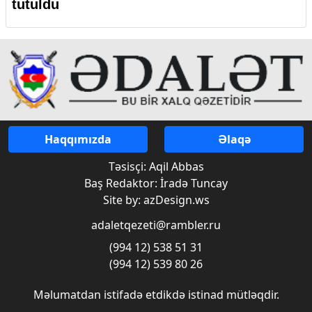
tutuldu
Haqqımızda
Əlaqə
Təsisçi: Aqil Abbas
Baş Redaktor: İradə Tuncay
Site by: azDesign.ws
adaletqezeti@rambler.ru
(994 12) 538 51 31
(994 12) 539 80 26
Məlumatdan istifadə etdikdə istinad mütləqdir.