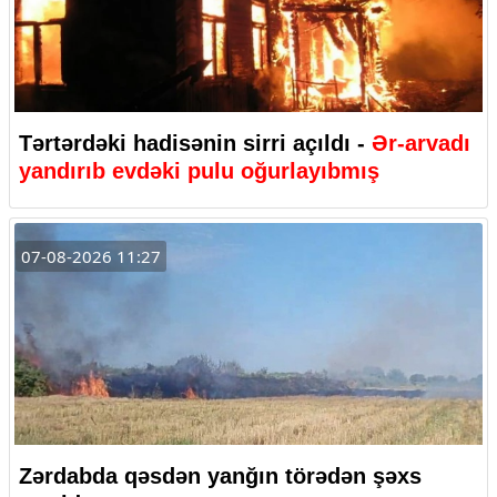
Tərtərdəki hadisənin sirri açıldı -
Ər-arvadı
yandırıb evdəki pulu oğurlayıbmış
07-08-2026 11:27
Zərdabda qəsdən yanğın törədən şəxs