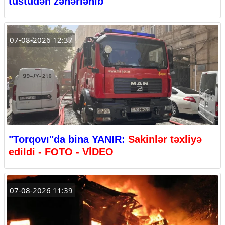
tüstüdən zəhərlənib
07-08-2026 12:37
"Torqovı"da bina YANIR:
Sakinlər təxliyə
edildi - FOTO - VİDEO
07-08-2026 11:39