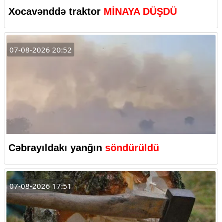
Xocavənddə traktor
MİNAYA DÜŞDÜ
07-08-2026 20:52
Cəbrayıldakı yanğın
söndürüldü
07-08-2026 17:51