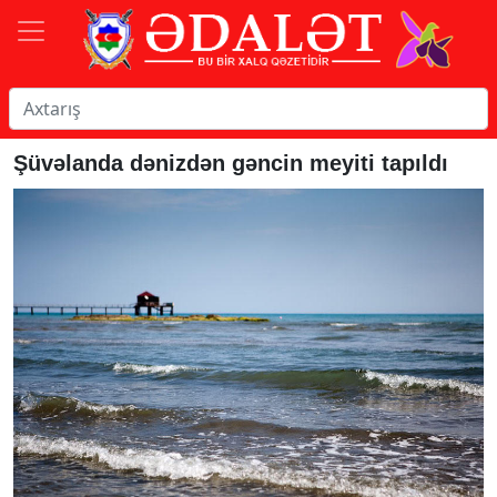
Şüvəlanda dənizdən gəncin meyiti tapıldı