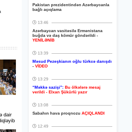
Pakistan prezidentindən Azərbaycanla
bağlı açıqlama
a
13:46
Azərbaycan vasitəsilə Ermənistana
buğda və daş kömür göndərildi -
YENİLƏNİB
13:39
Məsud Pezeşkianın oğlu türkcə danışdı
-
VİDEO
13:29
“Məkkə sazişi”:
Bu ölkələrə mesaj
verildi - Elxan Şükürlü yazır
13:08
Sabahın hava proqnozu
AÇIQLANDI
ə dair
iqləyib
12:49