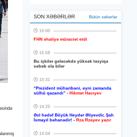
SON XƏBƏRLƏR
Bütün xəbərlər
16:00
FHN əhaliyə müraciət etdi
15:58
Bu içkilər gələcəkdə yüksək təzyiqə
səbəb ola bilər
15:31
“Prezident müharibəni, eyni zamanda
sülhü qazandı” -
Hikmət Hacıyev
14:25
cəsində
Əsl hədəf Böyük Heydər Əliyevdir, Şah
İsmayıl bəhanədir! -
Rza Rzayev yazır
dələnmiş
14:04