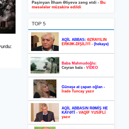
Paşinyan İlham Əliyevə zəng etdi -
Bu
məsələlər müzakirə edildi
TOP 5
AQİL ABBAS:
ƏZRAYILIN
ERKƏK-DİŞİLİYİ -
(hekayə)
vurdu:
Baba Mahmudoğlu:
Ceyran bala -
VİDEO
Günəşə at çapan oğlan -
İradə Tuncay yazır
AQİL ABBASIN RƏMİŞ HE
KAYƏTİ -
VAQİF YUSİFLİ
yazır