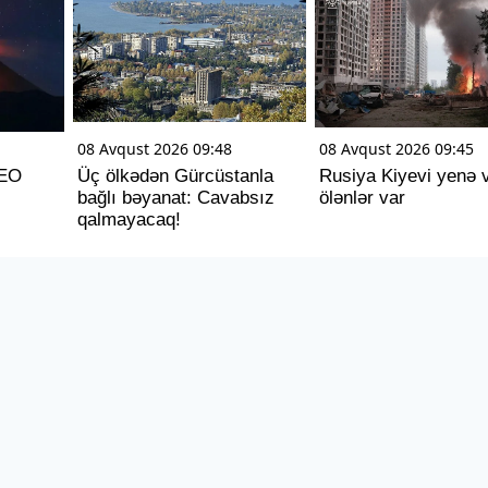
08 Avqust 2026 09:48
08 Avqust 2026 09:45
DEO
Üç ölkədən Gürcüstanla
Rusiya Kiyevi yenə 
bağlı bəyanat: Cavabsız
ölənlər var
qalmayacaq!