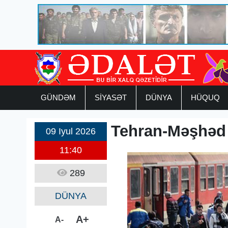
GÜNDƏM
SİYASƏT
DÜNYA
HÜQUQ
Tehran-Məşhəd 
09 Iyul 2026
11:40
289
DÜNYA
A+
A-