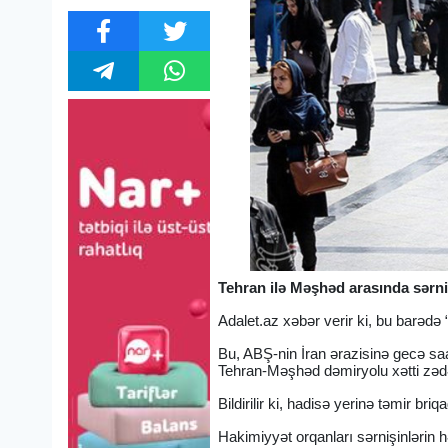
Tehran ilə Məşhəd arasında sərniş
Adalet.az xəbər verir ki, bu barədə
Bu, ABŞ-nin İran ərazisinə gecə saa
Tehran-Məşhəd dəmiryolu xətti zəd
Bildirilir ki, hadisə yerinə təmir bri
Hakimiyyət orqanları sərnişinlərin 