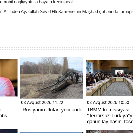
mobil nəqliyyatı ilə həyata keçiriləcək.
 Ali Lideri Ayətullah Seyid Əli Xameneinin Məşhəd şəhərində torpağ
08 Avqust 2026 11:22
08 Avqust 2026 10:50
i
Rusiyanın itkiləri yeniləndi
TBMM komissiyası
həbs
"Terrorsuz Türkiyə"y
qanun layihəsini təsd