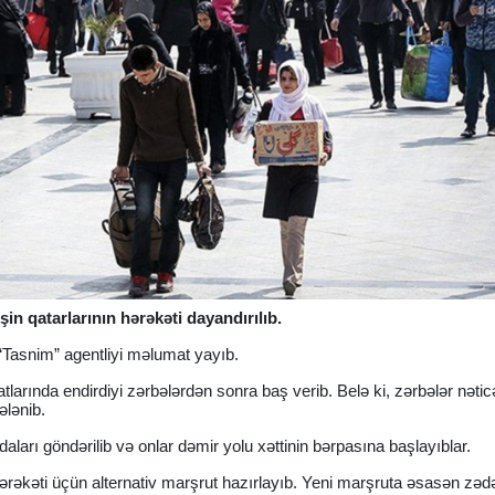
in qatarlarının hərəkəti dayandırılıb.
 “Tasnim” agentliyi məlumat yayıb.
tlarında endirdiyi zərbələrdən sonra baş verib. Belə ki, zərbələr nəti
ələnib.
qadaları göndərilib və onlar dəmir yolu xəttinin bərpasına başlayıblar.
hərəkəti üçün alternativ marşrut hazırlayıb. Yeni marşruta əsasən zə