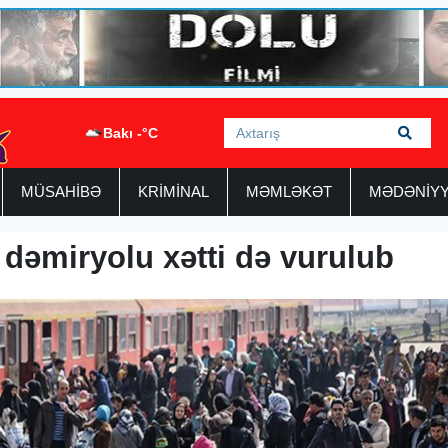
Bakı -°C
MÜSAHİBƏ
KRİMİNAL
MƏMLƏKƏT
MƏDƏNİY
dəmiryolu xətti də vurulub