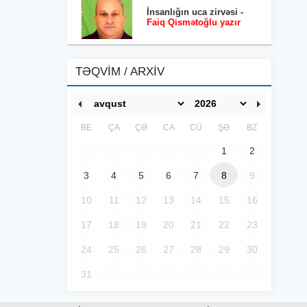
İnsanlığın uca zirvəsi -
Faiq Qismətoğlu yazır
TƏQVİM / ARXİV
BE
ÇA
ÇƏ
CA
CÜ
ŞƏ
BZ
1
2
3
4
5
6
7
8
9
10
11
12
13
14
15
16
17
18
19
20
21
22
23
24
25
26
27
28
29
30
31