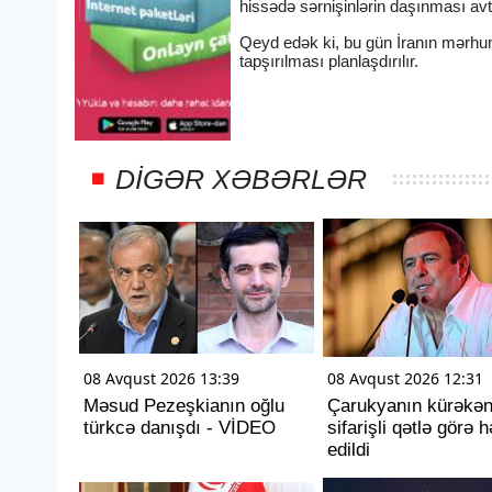
hissədə sərnişinlərin daşınması avto
Qeyd edək ki, bu gün İranın mərhum
tapşırılması planlaşdırılır.
DIGƏR XƏBƏRLƏR
08 Avqust 2026 13:39
08 Avqust 2026 12:31
Məsud Pezeşkianın oğlu
Çarukyanın kürəkən
türkcə danışdı - VİDEO
sifarişli qətlə görə 
edildi