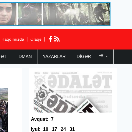
Haqqımızda
Əlaqə
YƏT
İDMAN
YAZARLAR
DIGƏR
Avqust:
7
Iyul:
10
17
24
31