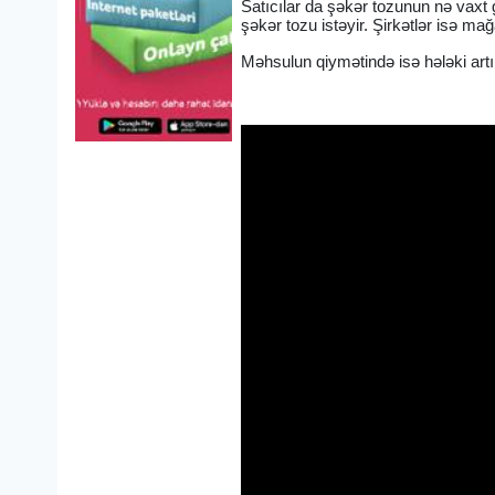
Satıcılar da şəkər tozunun nə vaxt 
şəkər tozu istəyir. Şirkətlər isə ma
Məhsulun qiymətində isə hələki ar