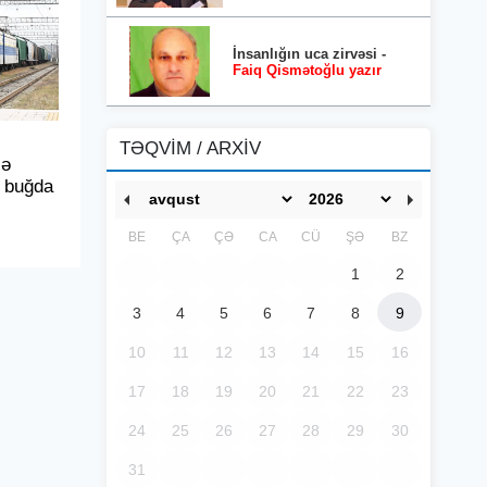
İnsanlığın uca zirvəsi -
Faiq Qismətoğlu yazır
TƏQVİM / ARXİV
lə
 buğda
BE
ÇA
ÇƏ
CA
CÜ
ŞƏ
BZ
1
2
3
4
5
6
7
8
9
10
11
12
13
14
15
16
17
18
19
20
21
22
23
24
25
26
27
28
29
30
31