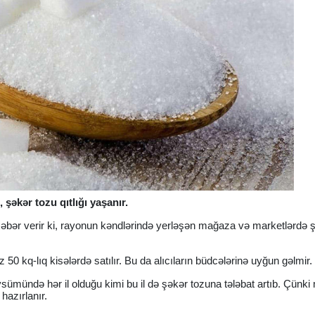
şəkər tozu qıtlığı yaşanır.
xəbər verir ki, rayonun kəndlərində yerləşən mağaza və marketlərdə 
50 kq-lıq kisələrdə satılır. Bu da alıcıların büdcələrinə uyğun gəlmir.
vsümündə hər il olduğu kimi bu il də şəkər tozuna tələbat artıb. Çünk
hazırlanır.