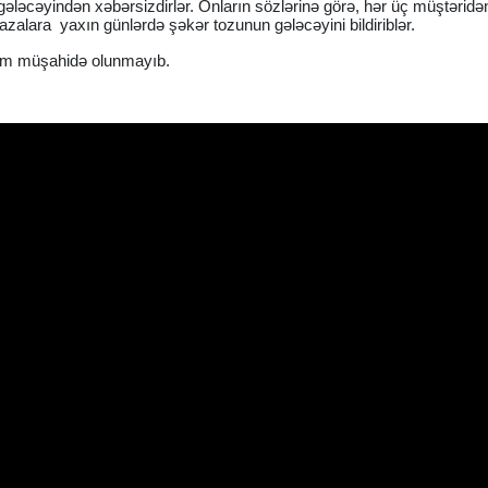
gələcəyindən xəbərsizdirlər. Onların sözlərinə görə, hər üç müştəridən
ğazalara yaxın günlərdə şəkər tozunun gələcəyini bildiriblər.
tım müşahidə olunmayıb.