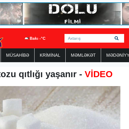
Bakı -°C
MÜSAHİBƏ
KRİMİNAL
MƏMLƏKƏT
MƏDƏNİY
ozu qıtlığı yaşanır -
VİDEO