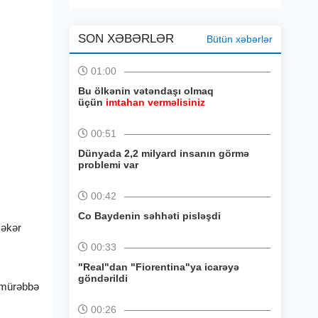
SON XƏBƏRLƏR
Bütün xəbərlər
01:00
Bu ölkənin vətəndaşı olmaq
üçün
imtahan verməlisiniz
00:51
Dünyada 2,2 milyard insanın görmə
problemi var
00:42
Co Baydenin səhhəti pisləşdi
şəkər
00:33
"Real"dan "Fiorentina"ya icarəyə
göndərildi
i mürəbbə
00:26