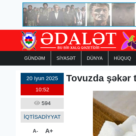
GÜNDƏM
SİYASƏT
DÜNYA
HÜQUQ
Tovuzda şəkər t
20 Iyun 2025
10:52
594
İQTİSADİYYAT
A+
A-