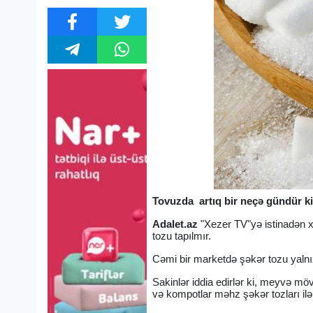
Tovuzda artıq bir neçə gündür ki, 
Adalet.az
"Xezer TV"yə istinadən 
tozu tapılmır.
Cəmi bir marketdə şəkər tozu yalnız 
Sakinlər iddia edirlər ki, meyvə mö
və kompotlar məhz şəkər tozları ilə 