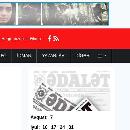
Haqqımızda
Əlaqə
YƏT
İDMAN
YAZARLAR
DIGƏR
Avqust:
7
Iyul:
10
17
24
31