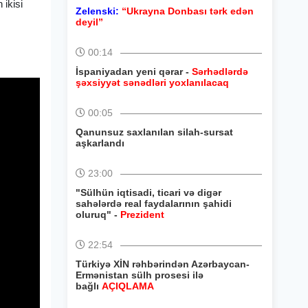
 ikisi
Zelenski:
“Ukrayna Donbası tərk edən
deyil”
00:14
İspaniyadan yeni qərar -
Sərhədlərdə
şəxsiyyət sənədləri yoxlanılacaq
00:05
Qanunsuz saxlanılan silah-sursat
aşkarlandı
23:00
"Sülhün iqtisadi, ticari və digər
sahələrdə real faydalarının şahidi
oluruq" -
Prezident
22:54
Türkiyə XİN rəhbərindən Azərbaycan-
Ermənistan sülh prosesi ilə
bağlı
AÇIQLAMA