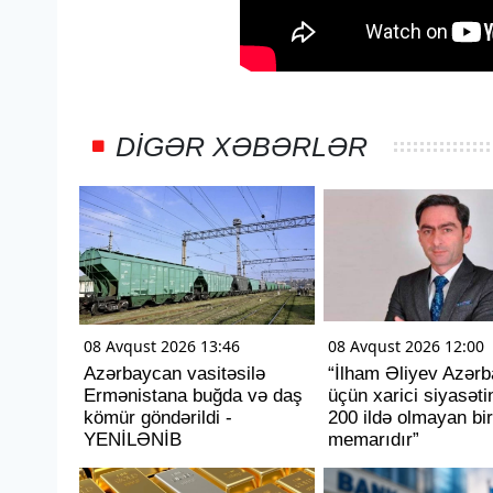
DIGƏR XƏBƏRLƏR
08 Avqust 2026 13:46
08 Avqust 2026 12:00
Azərbaycan vasitəsilə
“İlham Əliyev Azər
Ermənistana buğda və daş
üçün xarici siyasəti
kömür göndərildi -
200 ildə olmayan bir
YENİLƏNİB
memarıdır”