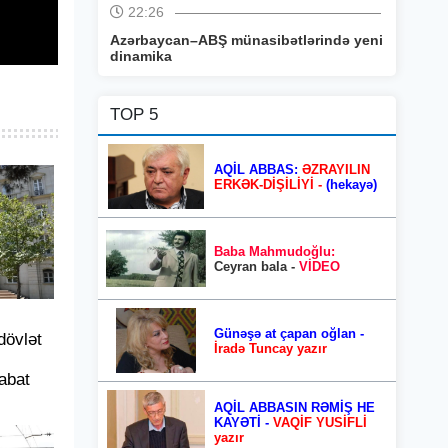
22:26
Azərbaycan–ABŞ münasibətlərində yeni
dinamika
TOP 5
AQİL ABBAS:
ƏZRAYILIN
ERKƏK-DİŞİLİYİ -
(hekayə)
Baba Mahmudoğlu:
Ceyran bala -
VİDEO
Günəşə at çapan oğlan -
dövlət
İradə Tuncay yazır
abat
AQİL ABBASIN RƏMİŞ HE
KAYƏTİ -
VAQİF YUSİFLİ
yazır