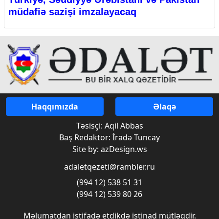
müdafiə sazişi imzalayacaq
Haqqımızda
Əlaqə
Təsisçi: Aqil Abbas
Baş Redaktor: İradə Tuncay
Site by: azDesign.ws
adaletqezeti@rambler.ru
(994 12) 538 51 31
(994 12) 539 80 26
Məlumatdan istifadə etdikdə istinad mütləqdir.