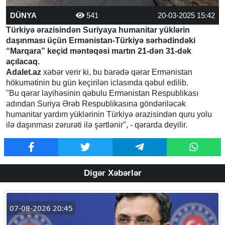
DÜNYA
541
20-03-2025 15:42
Türkiyə ərazisindən Suriyaya humanitar yüklərin
daşınması üçün Ermənistan-Türkiyə sərhədindəki
“Marqara” keçid məntəqəsi martın 21-dən 31-dək
açılacaq.
Adalet.az
xəbər verir ki, bu barədə qərar Ermənistan
hökumətinin bu gün keçirilən iclasında qəbul edilib.
"Bu qərar layihəsinin qəbulu Ermənistan Respublikası
adından Suriya Ərəb Respublikasına göndəriləcək
humanitar yardım yüklərinin Türkiyə ərazisindən quru yolu
ilə daşınması zərurəti ilə şərtlənir", - qərarda deyilir.
Digər Xəbərlər
07-08-2026 20:45