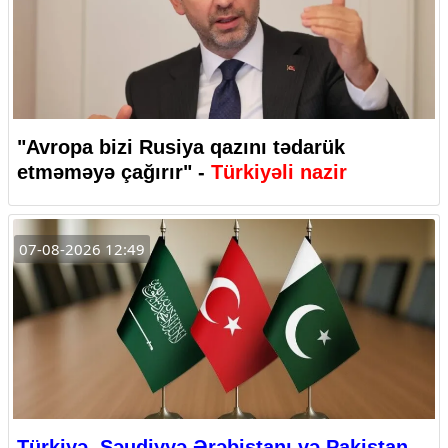
"Avropa bizi Rusiya qazını tədarük
etməməyə çağırır" -
Türkiyəli nazir
07-08-2026 12:49
Türkiyə, Səudiyyə Ərəbistanı və Pakistan