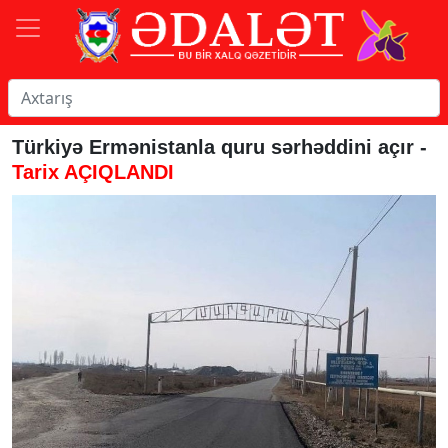
Türkiyə Ermənistanla quru sərhəddini açır -
Tarix AÇIQLANDI