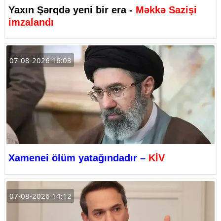
Yaxın Şərqdə yeni bir era -
Məkkə Sazişi
imzalandı
07-08-2026 16:03
Xamenei ölüm yatağındadır –
KİV
07-08-2026 14:12