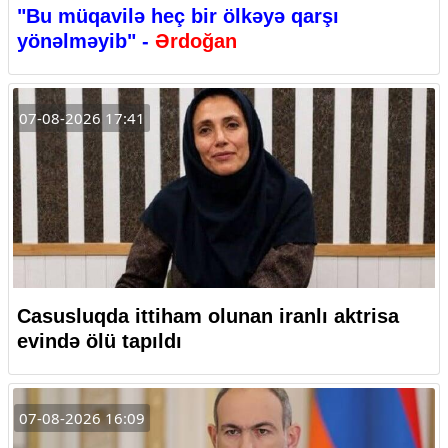
"Bu müqavilə heç bir ölkəyə qarşı
yönəlməyib" -
Ərdoğan
07-08-2026 17:41
Casusluqda ittiham olunan iranlı aktrisa
evində ölü tapıldı
07-08-2026 16:09