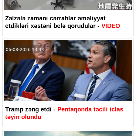
Zəlzələ zamanı cərrahlar əməliyyat
etdikləri xəstəni belə qorudular -
VİDEO
06-08-2026 13:43
Tramp zəng etdi -
Pentaqonda təcili iclas
təyin olundu