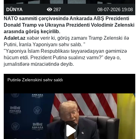
DÜNYA
287
08-07-2026 19:08
NATO sammiti çərçivəsində Ankarada ABŞ Prezidenti
Donald Tramp və Ukrayna Prezidenti Volodimir Zelenski
arasında görüş keçirilib.
Adalet.az
xəbər verir ki, görüş zamanı Tramp Zelenski ilə
Putini, İranla Yaponiyanı səhv salıb. "
"Yaponiya İslam Respublikası təyyarədaşıyan gəmimizə
hücum etdi. Prezident Putinə sualınız varmı?" deyə o,
jurnalistlərə müraciətində deyib.