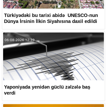
Türkiyədəki bu tarixi abidə UNESCO-nun
Dünya İrsinin İlkin Siyahısına daxil edildi
06-08-2026 12:39
Yaponiyada yenidən güclü zəlzələ baş
verdi