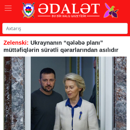
Zelenski:
Ukraynanın “qələbə planı”
müttəfiqlərin sürətli qərarlarından asılıdır