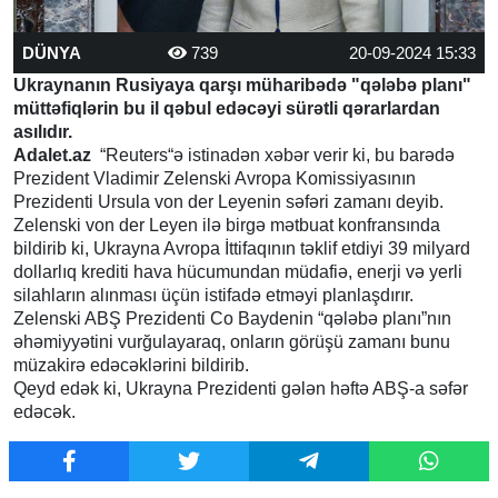
DÜNYA
739
20-09-2024 15:33
Ukraynanın Rusiyaya qarşı müharibədə "qələbə planı"
müttəfiqlərin bu il qəbul edəcəyi sürətli qərarlardan
asılıdır.
Adalet.az
“Reuters“ə istinadən xəbər verir ki, bu barədə
Prezident Vladimir Zelenski Avropa Komissiyasının
Prezidenti Ursula von der Leyenin səfəri zamanı deyib.
Zelenski von der Leyen ilə birgə mətbuat konfransında
bildirib ki, Ukrayna Avropa İttifaqının təklif etdiyi 39 milyard
dollarlıq krediti hava hücumundan müdafiə, enerji və yerli
silahların alınması üçün istifadə etməyi planlaşdırır.
Zelenski ABŞ Prezidenti Co Baydenin “qələbə planı”nın
əhəmiyyətini vurğulayaraq, onların görüşü zamanı bunu
müzakirə edəcəklərini bildirib.
Qeyd edək ki, Ukrayna Prezidenti gələn həftə ABŞ-a səfər
edəcək.