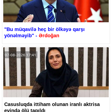
"Bu müqavilə heç bir ölkəyə qarşı
yönəlməyib" -
Ərdoğan
07-08-2026 17:41
Casusluqda ittiham olunan iranlı aktrisa
evində ölü tapıldı