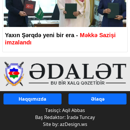
Yaxın Şərqdə yeni bir era -
Məkkə Sazişi
imzalandı
Haqqımızda
Əlaqə
Təsisçi: Aqil Abbas
Baş Redaktor: İradə Tuncay
Site by: azDesign.ws