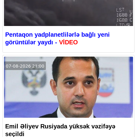
Pentaqon yadplanetlilərlə bağlı yeni
görüntülər yaydı -
VİDEO
07-08-2026 21:00
Emil Əliyev Rusiyada yüksək vəzifəyə
seçildi