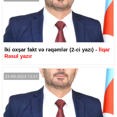
İki oxşar fakt və rəqəmlər (2-ci yazı) -
İlqar
Rəsul yazır
23-09-2023 12:21