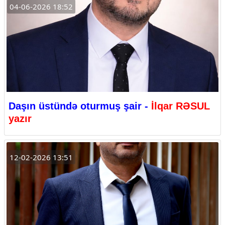
04-06-2026 18:52
Daşın üstündə oturmuş şair -
İlqar RƏSUL
yazır
12-02-2026 13:51