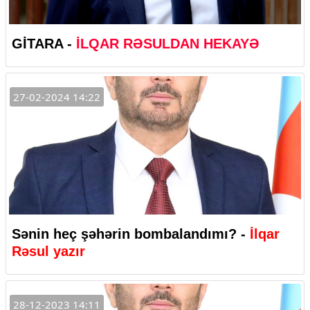
GİTARA -
İLQAR RƏSULDAN HEKAYƏ
27-02-2024 14:22
Sənin heç şəhərin bombalandımı? -
İlqar
Rəsul yazır
28-12-2023 14:11