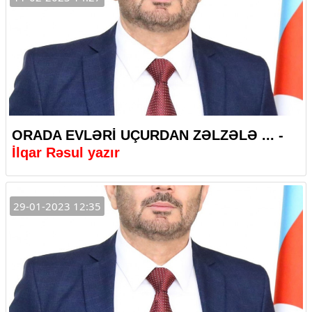
ORADA EVLƏRİ UÇURDAN ZƏLZƏLƏ ... -
İlqar Rəsul yazır
29-01-2023 12:35