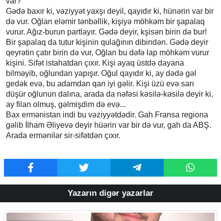
var?
Gədə baxır ki, vəziyyət yaxşı deyil, qayıdır ki, hünərin var bir
də vur. Oğlan eləmir tənbəllik, kişiyə möhkəm bir şapalaq
vurur. Ağız-burun partlayır. Gədə deyir, kşisən birin də bur!
Bir şapalaq da tutur kişinin qulağının dibindən. Gədə deyir
qeyrətin çatır birin də vur, Oğlan bu dəfə lap möhkəm vurur
kişini. Sifət istahatdan çıxır. Kişi ayaq üstdə dayana
bilməyib, oğlundan yapışır. Oğul qayıdır ki, ay dədə gəl
gedək evə, bu adamdan qan iyi gəlir. Kişi üzü evə sarı
düşür oğlunun dalına, arada da nəfəsi kəsilə-kəsilə deyir ki,
ay filan olmuş, gəlmişdim də evə...
Bax ermənistan indi bu vəziyyətdədir. Gah Fransa regiona
gəlib İlham Əliyevə deyir hüərin var bir də vur, gah da ABŞ.
Arada ermənilər sir-sifətdən çıxır.
Yazarın digər yazarlar