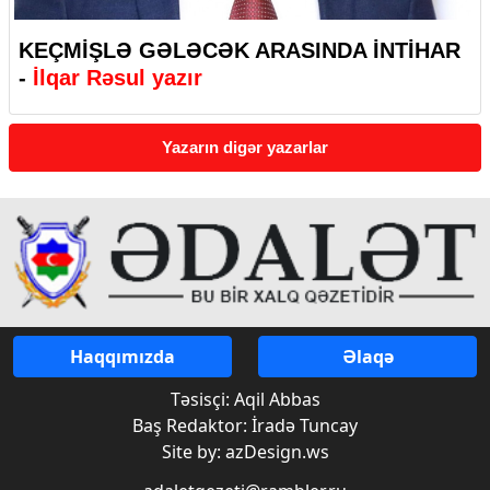
KEÇMİŞLƏ GƏLƏCƏK ARASINDA İNTİHAR
-
İlqar Rəsul yazır
Yazarın digər yazarlar
Haqqımızda
Əlaqə
Təsisçi: Aqil Abbas
Baş Redaktor: İradə Tuncay
Site by: azDesign.ws