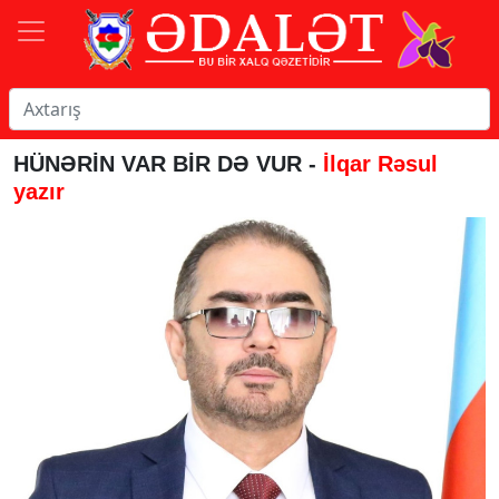
HÜNƏRİN VAR BİR DƏ VUR -
İlqar Rəsul
yazır