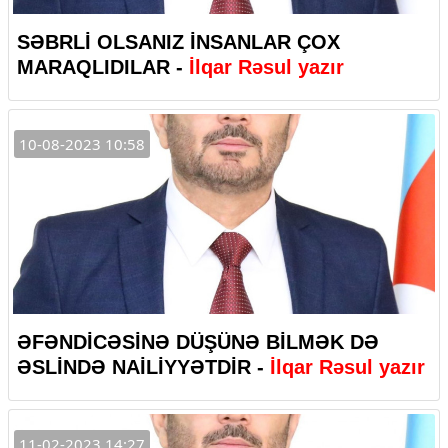
SƏBRLİ OLSANIZ İNSANLAR ÇOX
MARAQLIDILAR -
İlqar Rəsul yazır
10-08-2023 10:58
ƏFƏNDİCƏSİNƏ DÜŞÜNƏ BİLMƏK DƏ
ƏSLİNDƏ NAİLİYYƏTDİR -
İlqar Rəsul yazır
11-02-2023 14:27