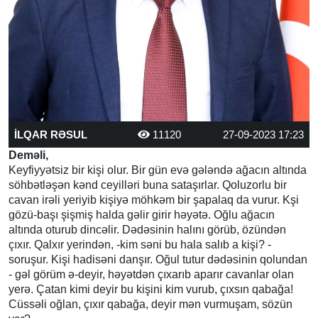
İLQAR RƏSUL
11120
27-09-2023 17:23
Deməli,
Keyfiyyətsiz bir kişi olur. Bir gün evə gələndə ağacın altında
söhbətləşən kənd ceyilləri buna sataşırlar. Qoluzorlu bir
cavan irəli yeriyib kişiyə möhkəm bir şapalaq da vurur. Kşi
gözü-başı şişmiş halda gəlir girir həyətə. Oğlu ağacın
altında oturub dincəlir. Dədəsinin halını görüb, özündən
çıxır. Qalxır yerindən, -kim səni bu hala salıb a kişi? -
soruşur. Kişi hadisəni danşır. Oğul tutur dədəsinin qolundan
- gəl görüm ə-deyir, həyətdən çıxarıb aparır cavanlar olan
yerə. Çatan kimi deyir bu kişini kim vurub, çıxsın qabağa!
Cüssəli oğlan, çıxır qabağa, deyir mən vurmuşam, sözün