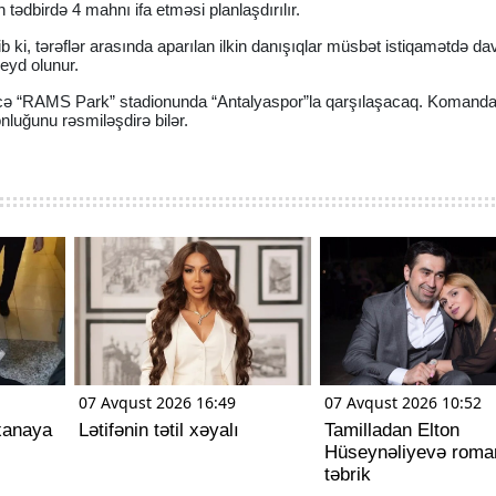
tədbirdə 4 mahnı ifa etməsi planlaşdırılır.
rib ki, tərəflər arasında aparılan ilkin danışıqlar müsbət istiqamətdə d
qeyd olunur.
ecə “RAMS Park” stadionunda “Antalyaspor”la qarşılaşacaq. Komand
luğunu rəsmiləşdirə bilər.
07 Avqust 2026 16:49
07 Avqust 2026 10:52
xanaya
Lətifənin tətil xəyalı
Tamilladan Elton
Hüseynəliyevə roman
təbrik