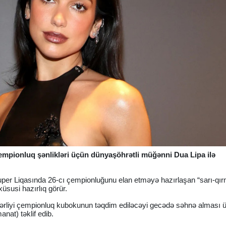
empionluq şənlikləri üçün dünyaşöhrətli müğənni Dua Lipa ilə
Super Liqasında 26-cı çempionluğunu elan etməyə hazırlaşan “sarı-qırm
susi hazırlıq görür.
ərliyi çempionluq kubokunun təqdim ediləcəyi gecədə səhnə alması
anat) təklif edib.