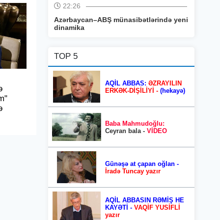
22:26
Azərbaycan–ABŞ münasibətlərində yeni
dinamika
TOP 5
AQİL ABBAS:
ƏZRAYILIN
ə
ERKƏK-DİŞİLİYİ -
(hekayə)
m"
ə
Baba Mahmudoğlu:
Ceyran bala -
VİDEO
Günəşə at çapan oğlan -
İradə Tuncay yazır
AQİL ABBASIN RƏMİŞ HE
KAYƏTİ -
VAQİF YUSİFLİ
yazır