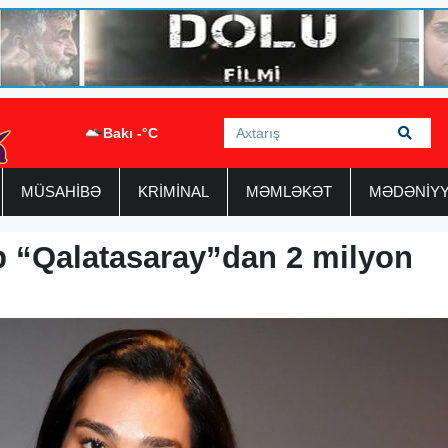
Bakı -°C
MÜSAHİBƏ
KRİMİNAL
MƏMLƏKƏT
MƏDƏNİY
 “Qalatasaray”dan 2 milyon