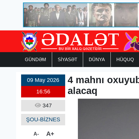
GÜNDƏM
SİYASƏT
DÜNYA
HÜQUQ
4 mahnı oxuyub
09 May 2026
alacaq
16:56
347
ŞOU-BİZNES
A+
A-