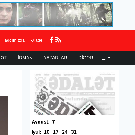
Haqqımızda
Əlaqə
YƏT
İDMAN
YAZARLAR
DIGƏR
Avqust:
7
Iyul:
10
17
24
31