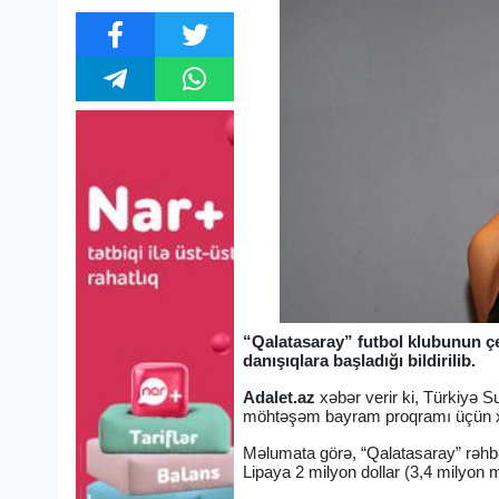
“Qalatasaray” futbol klubunun ç
danışıqlara başladığı bildirilib.
Adalet.az
xəbər verir ki, Türkiyə 
möhtəşəm bayram proqramı üçün xü
Məlumata görə, “Qalatasaray” rəhb
Lipaya 2 milyon dollar (3,4 milyon m