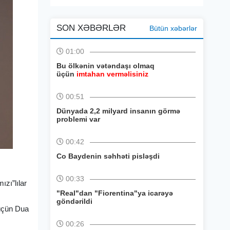
SON XƏBƏRLƏR
Bütün xəbərlər
01:00
Bu ölkənin vətəndaşı olmaq
üçün
imtahan verməlisiniz
00:51
Dünyada 2,2 milyard insanın görmə
problemi var
00:42
Co Baydenin səhhəti pisləşdi
00:33
ızı”lılar
"Real"dan "Fiorentina"ya icarəyə
göndərildi
 üçün Dua
00:26