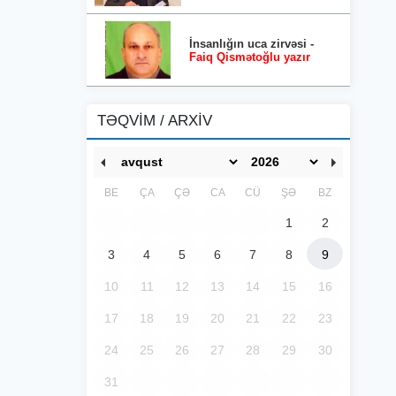
İnsanlığın uca zirvəsi -
Faiq Qismətoğlu yazır
TƏQVİM / ARXİV
BE
ÇA
ÇƏ
CA
CÜ
ŞƏ
BZ
1
2
3
4
5
6
7
8
9
10
11
12
13
14
15
16
17
18
19
20
21
22
23
24
25
26
27
28
29
30
31