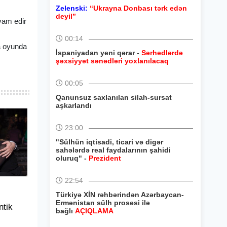
Zelenski:
“Ukrayna Donbası tərk edən
deyil”
avam edir
00:14
a oyunda
İspaniyadan yeni qərar -
Sərhədlərdə
şəxsiyyət sənədləri yoxlanılacaq
00:05
Qanunsuz saxlanılan silah-sursat
aşkarlandı
23:00
"Sülhün iqtisadi, ticari və digər
sahələrdə real faydalarının şahidi
oluruq" -
Prezident
22:54
Türkiyə XİN rəhbərindən Azərbaycan-
Ermənistan sülh prosesi ilə
tik
bağlı
AÇIQLAMA