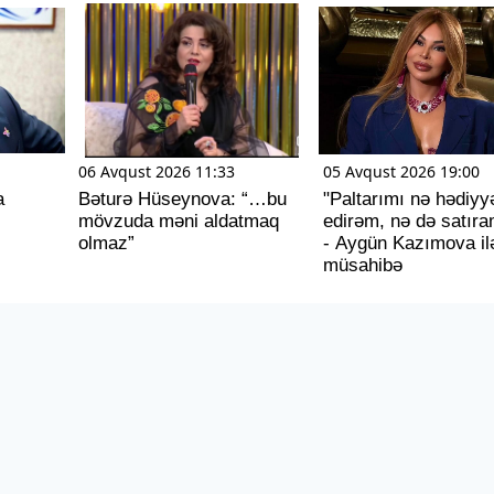
06 Avqust 2026 11:33
05 Avqust 2026 19:00
a
Bəturə Hüseynova: “…bu
"Paltarımı nə hədiyy
mövzuda məni aldatmaq
edirəm, nə də satıra
olmaz”
- Aygün Kazımova il
müsahibə