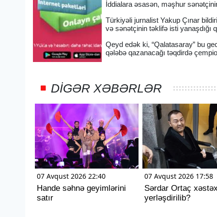
İddialara əsasən, məşhur sənətçinin 
Türkiyəli jurnalist Yakup Çınar bildi
və sənətçinin təklifə isti yanaşdığı 
Qeyd edək ki, “Qalatasaray” bu g
qələbə qazanacağı təqdirdə çempion
DIGƏR XƏBƏRLƏR
07 Avqust 2026 22:40
07 Avqust 2026 17:58
Hande səhnə geyimlərini
Sərdar Ortaç xəstə
satır
yerləşdirilib?