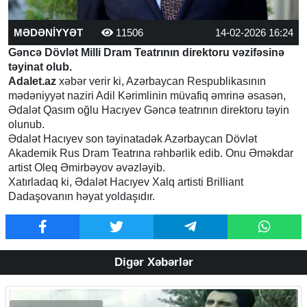
MƏDƏNİYYƏT
11506
14-02-2026 16:24
Gəncə Dövlət Milli Dram Teatrının direktoru vəzifəsinə
təyinat olub.
Adalet.az
xəbər verir ki, Azərbaycan Respublikasının
mədəniyyət naziri Adil Kərimlinin müvafiq əmrinə əsasən,
Ədalət Qasım oğlu Hacıyev Gəncə teatrının direktoru təyin
olunub.
Ədalət Hacıyev son təyinatadək Azərbaycan Dövlət
Akademik Rus Dram Teatrına rəhbərlik edib. Onu Əməkdar
artist Oleq Əmirbəyov əvəzləyib.
Xatırladaq ki, Ədalət Hacıyev Xalq artisti Brilliant
Dadaşovanın həyat yoldaşıdır.
Digər Xəbərlər