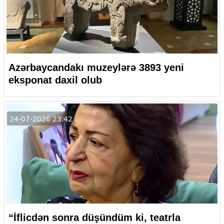
Azərbaycandakı muzeylərə 3893 yeni
eksponat daxil olub
24-07-2026 23:42
“İflicdən sonra düşündüm ki, teatrla