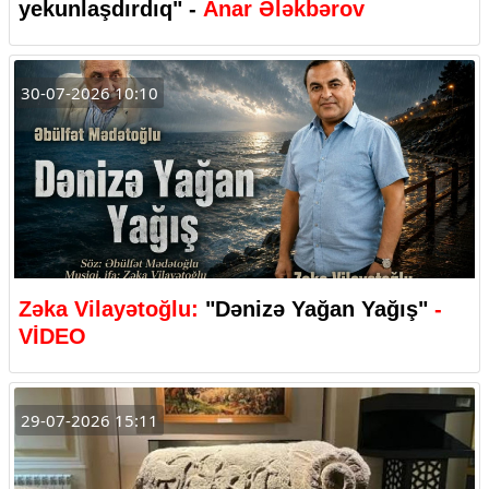
yekunlaşdırdıq" -
Anar Ələkbərov
30-07-2026 10:10
Zəka Vilayətoğlu:
"Dənizə Yağan Yağış"
-
VİDEO
29-07-2026 15:11