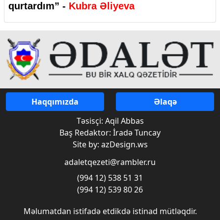
qurtardım” -
Kubra Əliyeva
Haqqımızda
Əlaqə
Təsisçi: Aqil Abbas
Baş Redaktor: İradə Tuncay
Site by: azDesign.ws
adaletqezeti@rambler.ru
(994 12) 538 51 31
(994 12) 539 80 26
Məlumatdan istifadə etdikdə istinad mütləqdir.