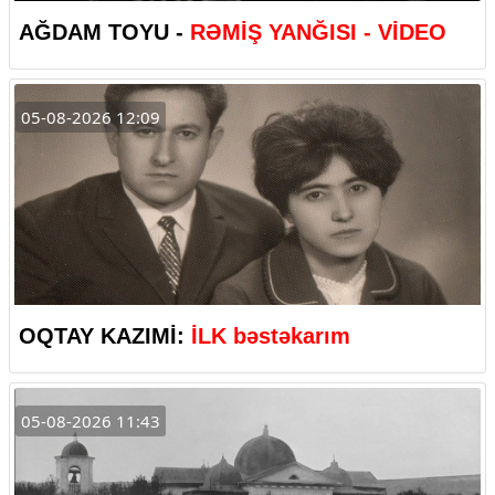
AĞDAM TOYU -
RƏMİŞ YANĞISI - VİDEO
05-08-2026 12:09
OQTAY KAZIMİ:
İLK bəstəkarım
05-08-2026 11:43