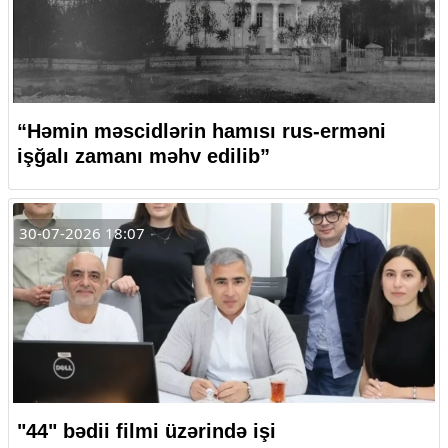
“Həmin məscidlərin hamısı rus-erməni
işğalı zamanı məhv edilib”
30-07-2026 18:07
"44" bədii filmi üzərində işi