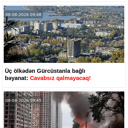
08-08-2026 09:48
Üç ölkədən Gürcüstanla bağlı
bəyanat:
Cavabsız qalmayacaq!
08-08-2026 09:45