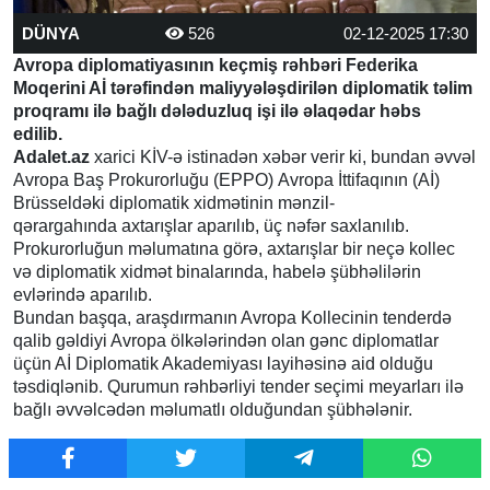
DÜNYA
526
02-12-2025 17:30
Avropa diplomatiyasının keçmiş rəhbəri Federika
Moqerini Aİ tərəfindən maliyyələşdirilən diplomatik təlim
proqramı ilə bağlı dələduzluq işi ilə əlaqədar həbs
edilib.
Adalet.az
xarici KİV-ə istinadən xəbər verir ki, bundan əvvəl
Avropa Baş Prokurorluğu (EPPO) Avropa İttifaqının (Aİ)
Brüsseldəki diplomatik xidmətinin mənzil-
qərargahında axtarışlar aparılıb, üç nəfər saxlanılıb.
Prokurorluğun məlumatına görə, axtarışlar bir neçə kollec
və diplomatik xidmət binalarında, habelə şübhəlilərin
evlərində aparılıb.
Bundan başqa, araşdırmanın Avropa Kollecinin tenderdə
qalib gəldiyi Avropa ölkələrindən olan gənc diplomatlar
üçün Aİ Diplomatik Akademiyası layihəsinə aid olduğu
təsdiqlənib. Qurumun rəhbərliyi tender seçimi meyarları ilə
bağlı əvvəlcədən məlumatlı olduğundan şübhələnir.