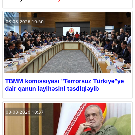
08-08-2026 10:50
TBMM komissiyası "Terrorsuz Türkiyə"yə
dair qanun layihəsini təsdiqləyib
08-08-2026 10:37