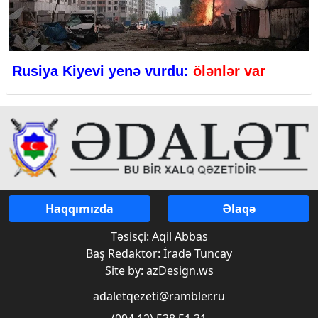
Rusiya Kiyevi yenə vurdu:
ölənlər var
Haqqımızda
Əlaqə
Təsisçi: Aqil Abbas
Baş Redaktor: İradə Tuncay
Site by: azDesign.ws
adaletqezeti@rambler.ru