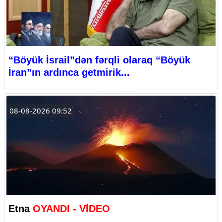
“Böyük İsrail”dən fərqli olaraq “Böyük
İran”ın ardınca getmirik...
08-08-2026 09:52
Etna
OYANDI - VİDEO