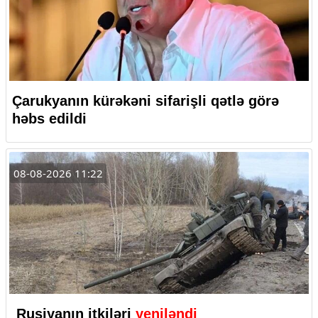
Çarukyanın kürəkəni sifarişli qətlə görə
həbs edildi
08-08-2026 11:22
Rusiyanın itkiləri
yeniləndi