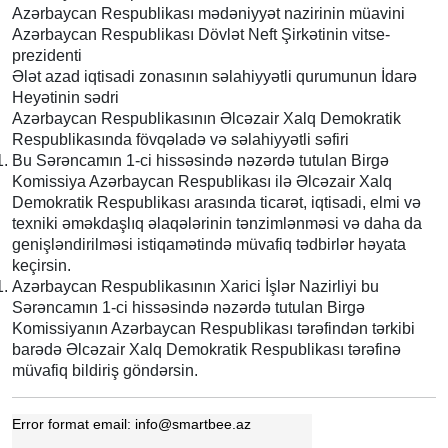
Azərbaycan Respublikası mədəniyyət nazirinin müavini
Azərbaycan Respublikası Dövlət Neft Şirkətinin vitse-
prezidenti
Ələt azad iqtisadi zonasının səlahiyyətli qurumunun İdarə
Heyətinin sədri
Azərbaycan Respublikasının Əlcəzair Xalq Demokratik
Respublikasında fövqəladə və səlahiyyətli səfiri
Bu Sərəncamın 1-ci hissəsində nəzərdə tutulan Birgə
Komissiya Azərbaycan Respublikası ilə Əlcəzair Xalq
Demokratik Respublikası arasında ticarət, iqtisadi, elmi və
texniki əməkdaşlıq əlaqələrinin tənzimlənməsi və daha da
genişləndirilməsi istiqamətində müvafiq tədbirlər həyata
keçirsin.
Azərbaycan Respublikasının Xarici İşlər Nazirliyi bu
Sərəncamın 1-ci hissəsində nəzərdə tutulan Birgə
Komissiyanın Azərbaycan Respublikası tərəfindən tərkibi
barədə Əlcəzair Xalq Demokratik Respublikası tərəfinə
müvafiq bildiriş göndərsin.