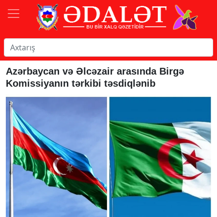
Azərbaycan və Əlcəzair arasında Birgə
Komissiyanın tərkibi təsdiqlənib