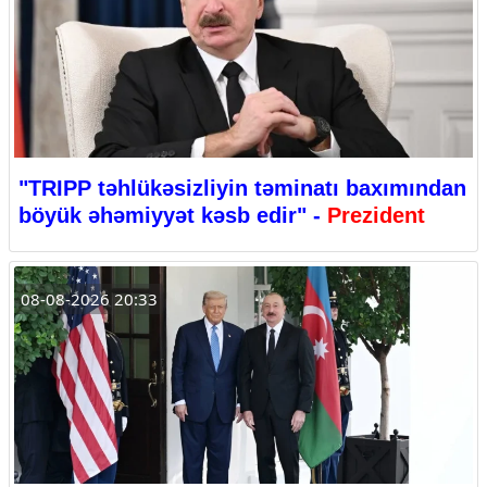
"TRIPP təhlükəsizliyin təminatı baxımından
böyük əhəmiyyət kəsb edir" -
Prezident
08-08-2026 20:33