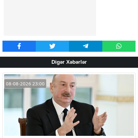
Digər Xəbərlər
08-08-2026 23:00