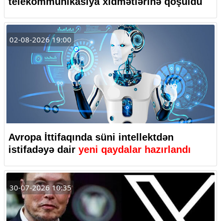
telekommunikasiya xidmətlərinə qoşuldu
02-08-2026 19:00
Avropa İttifaqında süni intellektdən
istifadəyə dair
yeni qaydalar hazırlandı
30-07-2026 10:35