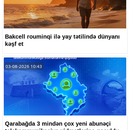
Bakcell rouminqi ilə yay tətilində dünyanı
kəşf et
03-08-2026 10:43
Qarabağda 3 mindən çox yeni abunəçi