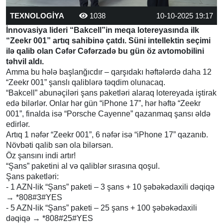
TEXNOLOGİYA
1038
10-10-2025 19:17
İnnovasiya lideri “Bakcell”in meqa lotereyasında ilk
“Zeekr 001” artıq sahibinə çatdı. Süni intellektin seçimi
ilə qalib olan Cəfər Cəfərzadə bu gün öz avtomobilini
təhvil aldı.
Amma bu hələ başlanğıcdır – qarşıdakı həftələrdə daha 12
“Zeekr 001” şanslı qaliblərə təqdim olunacaq.
“Bakcell” abunəçiləri şans paketləri alaraq lotereyada iştirak
edə bilərlər. Onlar hər gün “iPhone 17”, hər həftə “Zeekr
001”, finalda isə “Porsche Cayenne” qazanmaq şansı əldə
edirlər.
Artıq 1 nəfər “Zeekr 001”, 6 nəfər isə “iPhone 17” qazanıb.
Növbəti qalib sən ola bilərsən.
Öz şansını indi artır!
“Şans” paketini al və qaliblər sırasına qoşul.
Şans paketləri:
- 1 AZN-lik “Şans” paketi – 3 şans + 10 şəbəkədaxili dəqiqə
→ *808#3#YES
- 5 AZN-lik “Şans” paketi – 25 şans + 100 şəbəkədaxili
dəqiqə → *808#25#YES