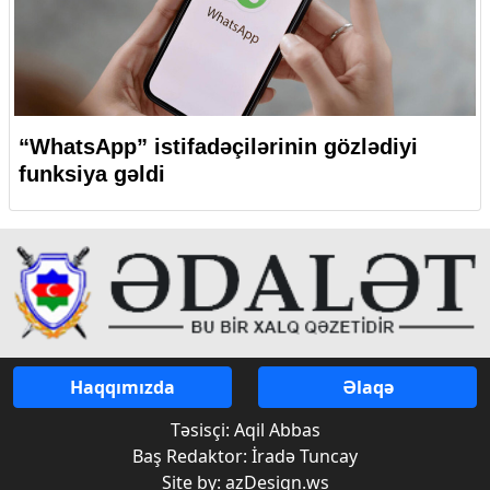
“WhatsApp” istifadəçilərinin gözlədiyi
funksiya gəldi
Haqqımızda
Əlaqə
Təsisçi: Aqil Abbas
Baş Redaktor: İradə Tuncay
Site by: azDesign.ws