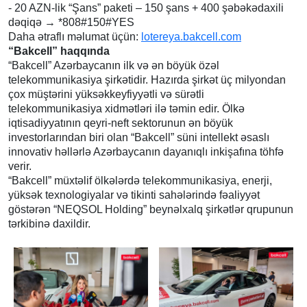
- 20 AZN-lik “Şans” paketi – 150 şans + 400 şəbəkədaxili
dəqiqə → *808#150#YES
Daha ətraflı məlumat üçün:
lotereya.bakcell.com
“Bakcell” haqqında
“Bakcell” Azərbaycanın ilk və ən böyük özəl
telekommunikasiya şirkətidir. Hazırda şirkət üç milyondan
çox müştərini yüksəkkeyfiyyətli və sürətli
telekommunikasiya xidmətləri ilə təmin edir. Ölkə
iqtisadiyyatının qeyri-neft sektorunun ən böyük
investorlarından biri olan “Bakcell” süni intellekt əsaslı
innovativ həllərlə Azərbaycanın dayanıqlı inkişafına töhfə
verir.
“Bakcell” müxtəlif ölkələrdə telekommunikasiya, enerji,
yüksək texnologiyalar və tikinti sahələrində fəaliyyət
göstərən “NEQSOL Holding” beynəlxalq şirkətlər qrupunun
tərkibinə daxildir.