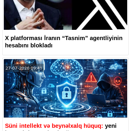
X platforması İranın “Tasnim” agentliyinin
hesabını blokladı
27-07-2026 09:41
Süni intellekt və beynəlxalq hüquq:
yeni